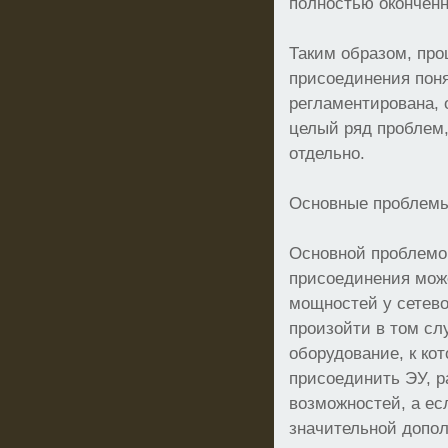
полностью окончен
Таким образом, про
присоединения поня
регламентирована, 
целый ряд проблем,
отдельно.
Основные проблем
Основной проблемой
присоединения може
мощностей у сетево
произойти в том слу
оборудование, к ко
присоединить ЭУ, р
возможностей, а ес
значительной допол