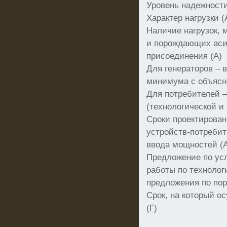
Уровень надежности
Характер нагрузки (А
Наличие нагрузок,
и порождающих аси
присоединения (А)
Для генераторов – 
минимума с объясн
Для потребителей –
(технологической и 
Сроки проектирован
устройств-потребит
ввода мощностей (А,
Предложение по ус
работы по техноло
предложения по поря
Срок, на который о
(Г)