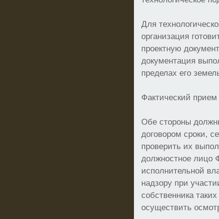
Для технологическо
организация готови
проектную докумен
документация выпо
пределах его земель
Фактический прием
Обе стороны должн
договором сроки, с
проверить их выпол
должностное лицо Ф
исполнительной вла
надзору при участи
собственника таких
осуществить осмот