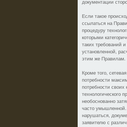
документации стор
Если такое происхо
ссылаться на Прав
процедуру технолог
которыми категори
таких требований и
установленной, рас
этим же Правилам.
Кроме того, сетева
потребности макси
потребности своих 
технологического п
необоснованно затяг
часто умышленной.
нарушаться, докум
заявителю с разли