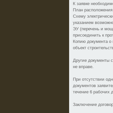
К заявке необходим
План расположения
Схему электрически
указанием возможн
ЭУ (перечень и мощ
присоединить к про
Копию документа о 
объект строительст
Другие документы с
не вправе.
При отсутствии одн
документов заявите
течение 6 рабочих 
Заключение догово