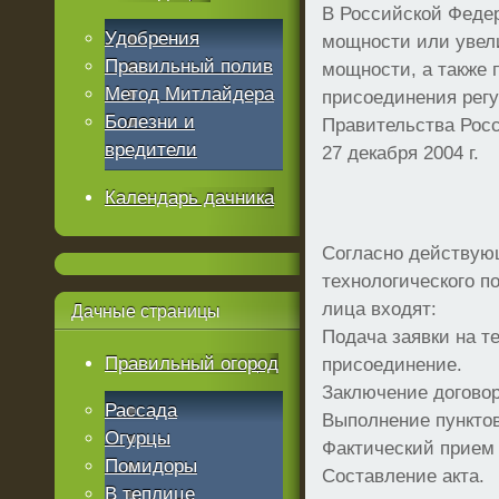
В Российской Феде
Удобрения
мощности или увел
Правильный полив
мощности, а также 
Метод Митлайдера
присоединения рег
Болезни и
Правительства Рос
вредители
27 декабря 2004 г.
Календарь дачника
Согласно действую
технологического п
лица входят:
Дачные
страницы
Подача заявки на т
Правильный огород
присоединение.
Заключение договор
Рассада
Выполнение пунктов
Огурцы
Фактический прием
Помидоры
Составление акта.
В теплице