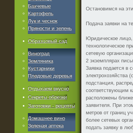
Бахчевые
Остановимся на эти
Картофель
Лук и чеснок
Подача заявки на т
Пряности и зелень
Юридическое лицо,
Образцовый сад
технологическое пр
сетевую организац
Виноград
2 экземплярах пис
Земляника
Заявка подается в 
Кустарники
электрохозяйства (
Плодовые деревья
подстанция, распре
Отдыхаем вкусно
соответствующим к
Секреты обрезки
расположены ближе 
заявителя. При это
Заготовки - рецепты
метров от границ у
Домашнее вино
более сетевых орга
Зеленая аптека
подать заявку в лю