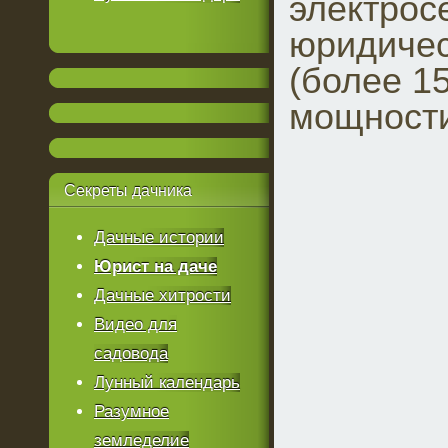
электрос
юридичес
(более 15
мощност
Секреты
дачника
Дачные истории
Юрист на даче
Дачные хитрости
Видео для
садовода
Лунный календарь
Разумное
земледелие