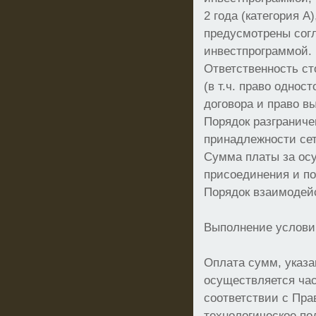
2 года (категория А
предусмотрены сог
инвестпрограммой.
Ответственность ст
(в т.ч. право однос
договора и право вы
Порядок разгранич
принадлежности сет
Сумма платы за ос
присоединения и по
Порядок взаимодейс
Выполнение услови
Оплата сумм, указа
осуществляется час
соответствии с Пр
технологическое по