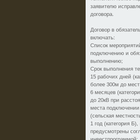
заявителю исправл
договора.
Договор в обязател
включать:
Список мероприяти
подключению и обяз
выполнению;
Срок выполнения те
15 рабочих дней (ка
более 300м до мест
6 месяцев (категори
до 20кВ при расстоя
места подключении 3
(сельская местность
1 год (категория Б)
предусмотрены сог
инвестпрограммой;