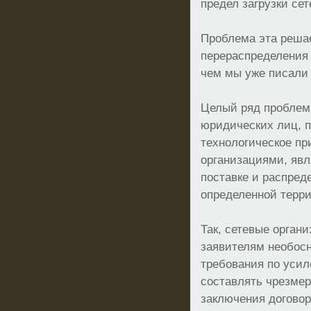
предел загрузки сет
Проблема эта реша
перераспределения
чем мы уже писали 
Целый ряд проблем
юридических лиц, п
технологическое пр
организациями, яв
поставке и распред
определенной терри
Так, сетевые орган
заявителям необос
требования по усил
составлять чрезме
заключения договор