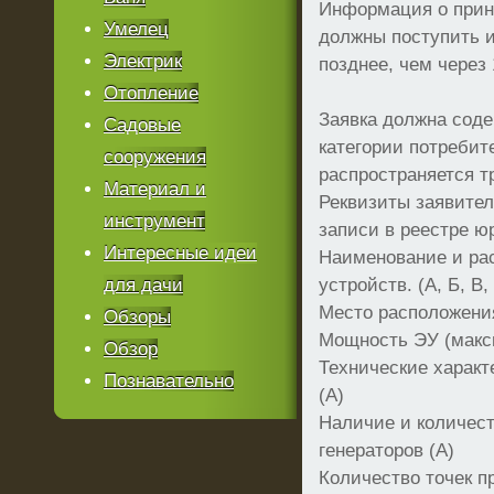
Информация о прин
Умелец
должны поступить и
Электрик
позднее, чем через
Отопление
Заявка должна соде
Садовые
категории потребите
сооружения
распространяется т
Материал и
Реквизиты заявите
инструмент
записи в реестре юр
Интересные идеи
Наименование и ра
для дачи
устройств. (А, Б, В, 
Место расположения 
Обзоры
Мощность ЭУ (макси
Обзор
Технические характ
Познавательно
(А)
Наличие и количес
генераторов (А)
Количество точек п