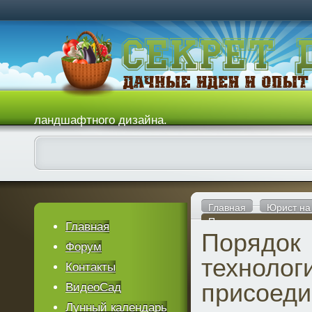
ландшафтного дизайна.
Главная
Юрист на
Порядок технологичес
Главная
Порядок
юридических лиц (бол
Форум
технолог
Контакты
присоеди
ВидеоСад
Лунный календарь