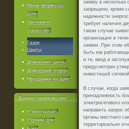
заявку в несколько
Мини-ферма на
запрещено, кроме сл
даче
надежности энерго
Цветник и
требует наличия дв
ландшафт
таком случае заяви
организации в тече
Газон
заявки. При этом о
Цветы
быть как работающи
и те, ввод в экспл
Домашние цветы
предусмотрен утве
Домашний огород
инвестиций сетевой
Праздники на даче
В случае, когда за
принадлежность бл
Дачное
строительство
электросетевого хоз
направить запрос о
С чего начать
органы местного са
Строим дом
территориально отн
Баня