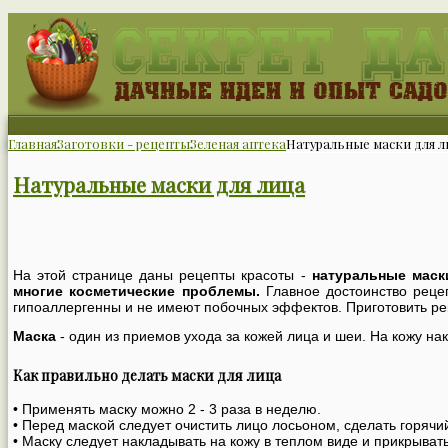
Главная
Заготовки - рецепты
Зеленая аптека
Натуральные маски для л
Натуральные маски для лица
На этой странице даны рецепты красоты -
натуральные маск
многие косметические проблемы.
Главное достоинство рецеп
гипоаллергенны и не имеют побочных эффектов. Приготовить рек
Маска
- один из приемов ухода за кожей лица и шеи. На кожу н
Как правильно делать маски для лица
• Применять маску можно 2 - 3 раза в неделю.
• Перед маской следует очистить лицо лосьоном, сделать горяч
• Маску следует накладывать на кожу в теплом виде и прикрыват