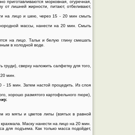
но приготавливаются морковная, огуречная,
жу от лишней жирности, питают, отбеливают,
сти на лицо и шею, через 15 - 20 мин смыть
нородной массы, нанести на 20 мин. Смыть
тся на лицо. Тальк и белую глину смешать
нным в холодной воде.
ь груди), сверху наложить салфетку для того,
 20 мин.
 - 15 мин. Затем настой процедить. Из слоя
ого, хорошо размятого картофельного пюре),
жу.
ем из мяты и цветов липы (взятых в равной
ли крахмала. Маску нанести на лицо на 20 мин.
аса для подъема. Как только масса подойдет,