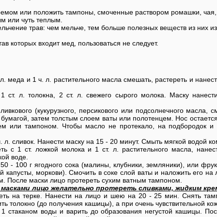
ремом или положить тампоны, смоченные раствором ромашки, чая,
ым или чуть теплым.
ельчение трав: чем мельче, тем больше полезных веществ из них из
ав которых входит мед, пользоваться не следует.
 л. меда и 1 ч. л. растительного масла смешать, растереть и нанес
1 ст. л. толокна, 2 ст. л. свежего сырого молока. Маску нанес
ливкового (кукурузного, персикового или подсолнечного масла, с
 бумагой, затем толстым слоем ваты или полотенцем. Нос остается
ем или тампоном. Чтобы масло не протекало, на подбородок и
. л. сливок. Нанести маску на 15 - 20 минут. Смыть мягкой водой 
ь с 1 ст. ложкой молока и 1 ст. л. растительного масла, нанес
ой воде.
50 - 100 г ягодного сока (малины, клубники, земляники), или фрукт
й капусты, моркови). Смочить в соке слой ваты и наложить его на
м. После маски лицо протереть сухим ватным тампоном.
масками лицо желательно протереть сливками, жидким кре
еть на терке. Нанести на лицо и шею на 20 - 25 мин. Снять та
ть толокно (до получения кашицы), а при очень чувствительной ко
ь 1 стаканом воды и варить до образования негустой кашицы. П