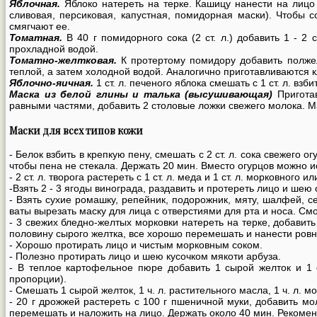
Яблочная.
Яблоко натереть на терке. Кашицу нанести на лицо
сливовая, персиковая, капустная, помидорная маски). Чтобы с
смягчают ее.
Томатная.
В 40 г помидорного сока (2 ст. л.) добавить 1 - 2
прохладной водой.
Томатно-желтковая.
К протертому помидору добавить полжел
теплой, а затем холодной водой. Аналогично приготавливаются 
Яблочно-яичная.
1 ст. л. печеного яблока смешать с 1 ст. л. вз
Маска из белой глины и талька (высушивающая)
Приготав
равными частями, добавить 2 столовые ложки свежего молока. 
Маски для всех типов кожи
- Белок взбить в крепкую пену, смешать с 2 ст. л. сока свежего 
чтобы пена не стекала. Держать 20 мин. Вместо огурцов можно и
- 2 ст. л. творога растереть с 1 ст. л. меда и 1 ст. л. морковног
-Взять 2 - 3 ягоды винограда, раздавить и протереть лицо и шею 
- Взять сухие ромашку, репейник, подорожник, мяту, шалфей, с
ваты вырезать маску для лица с отверстиями для рта и носа. Смо
- 3 свежих бледно-желтых морковки натереть на терке, добави
половину сырого желтка, все хорошо перемешать и нанести ров
- Хорошо протирать лицо и чистым морковным соком.
- Полезно протирать лицо и шею кусочком мякоти арбуза.
- В теплое картофельное пюре добавить 1 сырой желток и 1 
пропорции).
- Смешать 1 сырой желток, 1 ч. л. растительного масла, 1 ч. л. 
- 20 г дрожжей растереть с 100 г пшеничной муки, добавить мо
перемешать и наложить на лицо. Держать около 40 мин. Рекоме