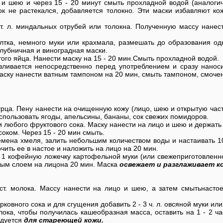
 и шею и через 15 - 20 минут смыть прохладной водой (аналогич
ок не растекался, добавляется толокно. Эти маски избавляют ко
 ст. л. миндальных отрубей или толокна. Полученную массу нане
тка, немного муки или крахмала, размешать до образования од
клубничная и виноградная маски.
битого яйца. Нанести маску на 15 - 20 мин.Смыть прохладной водой.
ливается непосредственно перед употреблением и сразу наноси
Маску нанести ватным тампоном на 20 мин, смыть тампоном, смоче
огурца. Пену нанести на очищенную кожу (лицо, шею и открытую част
спользовать ягоды, апельсины, бананы, сок свежих помидоров.
о или любого фруктового сока. Маску нанести на лицо и шею и держать
соком. Через 15 - 20 мин смыть.
емена хмеля, залить небольшим количеством воды и настаивать 10
чить ее в настое и наложить на лицо на 20 мин.
ть 1 кофейную ложечку картофельной муки (или свежеприготовленн
ным слоем на лицона 20 мин. Маска
освежает и разглаживает ко
ст. молока. Массу нанести на лицо и шею, а затем смытьнасто
морковного сока и для сгущения добавить 2 - 3 ч. л. овсяной муки и
лока, чтобы получилась кашеобразная масса, оставить на 1 - 2 ч
ндуется
для стареющей кожи.