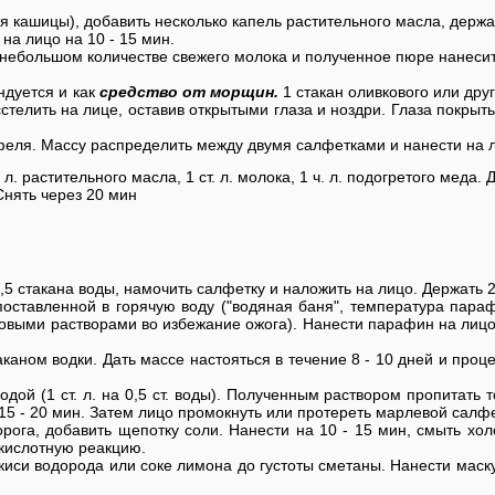
 кашицы), добавить несколько капель растительного масла, держат
на лицо на 10 - 15 мин.
небольшом количестве свежего молока и полученное пюре нанесите
ндуется и как
средство от морщин.
1 стакан оливкового или дру
расстелить на лице, оставив открытыми глаза и ноздри. Глаза пок
.
феля. Массу распределить между двумя салфетками и нанести на 
. л. растительного масла, 1 ст. л. молока, 1 ч. л. подогретого меда
Снять через 20 мин
 0,5 стакана воды, намочить салфетку и наложить на лицо. Держать 2
поставленной в горячую воду ("водяная баня", температура параф
выми растворами во избежание ожога). Нанести парафин на лицо к
аканом водки. Дать массе настояться в течение 8 - 10 дней и про
ой (1 ст. л. на 0,5 ст. воды). Полученным раствором пропитать т
5 - 20 мин. Затем лицо промокнуть или протереть марлевой салфе
ворога, добавить щепотку соли. Нанести на 10 - 15 мин, смыть х
кислотную реакцию.
киси водорода или соке лимона до густоты сметаны. Нанести маску