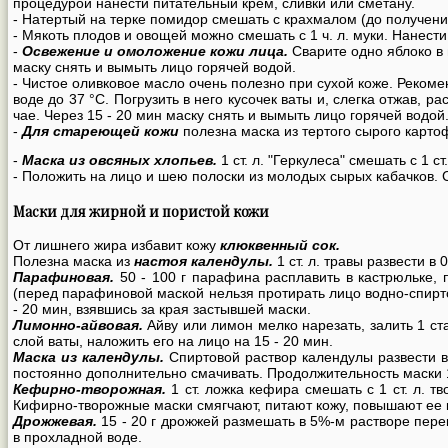
процедурой нанести питательный крем, сливки или сметану.
- Натертый на терке помидор смешать с крахмалом (до получения
- Мякоть плодов и овощей можно смешать с 1 ч. л. муки. Нанести 
-
Освежение и омоложение кожи лица.
Сварите одно яблоко в 
маску снять и вымыть лицо горячей водой.
- Чистое оливковое масло очень полезно при сухой коже. Рекоме
воде до 37 °C. Погрузить в него кусочек ваты и, слегка отжав, 
чае. Через 15 - 20 мин маску снять и вымыть лицо горячей водой
-
Для стареющей кожи
полезна маска из тертого сырого карто
-
Маска из овсяных хлопьев.
1 ст. л. "Геркулеса" смешать с 1 ст
- Положить на лицо и шею полоски из молодых сырых кабачков. 
Маски для жирной и пористой кожи
От лишнего жира избавит кожу
клюквенный сок.
Полезна маска из
настоя календулы.
1 ст. л. травы развести в
Парафиновая.
50 - 100 г парафина расплавить в кастрюльке, 
(перед парафиновой маской нельзя протирать лицо водно-спирто
- 20 мин, взявшись за края застывшей маски.
Лимонно-айвовая.
Айву или лимон мелко нарезать, залить 1 ст
слой ваты, наложить его на лицо на 15 - 20 мин.
Маска из календулы.
Спиртовой раствор календулы развести вод
постоянно дополнительно смачивать. Продолжительность маски 1
Кефирно-творожная.
1 ст. ложка кефира смешать с 1 ст. л. т
Кифирно-творожные маски смягчают, питают кожу, повышают ее 
Дрожжевая.
15 - 20 г дрожжей размешать в 5%-м растворе пере
в прохладной воде.