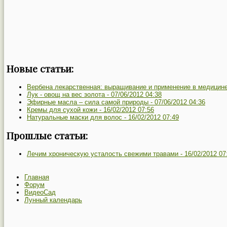
Новые статьи:
Вербена лекарственная: выращивание и применение в медицин
Лук - овощ на вес золота -
07/06/2012 04:38
Эфирные масла – сила самой природы -
07/06/2012 04:36
Кремы для сухой кожи -
16/02/2012 07:56
Натуральные маски для волос -
16/02/2012 07:49
Прошлые статьи:
Лечим хроническую усталость свежими травами -
16/02/2012 07
Главная
Форум
ВидеоСад
Лунный календарь