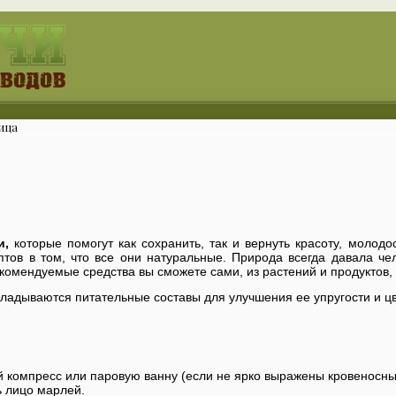
ица
и,
которые помогут как сохранить, так и вернуть красоту, молодо
тов в том, что все они натуральные. Природа всегда давала ч
омендуемые средства вы сможете сами, из растений и продуктов, к
акладываются питательные составы для улучшения ее упругости и ц
ий компресс или паровую ванну (если не ярко выражены кровеносны
ь лицо марлей.