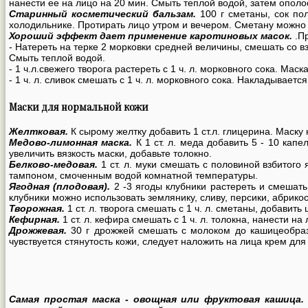
нанести ее на лицо на 20 мин. Смыть теплой водой, затем ополо
Старинный косметический бальзам.
100 г сметаны, сок пол
холодильнике. Протирать лицо утром и вечером. Сметану можно
Хороший эффект дает применение каротиновых масок.
.Пр
- Натереть на терке 2 морковки средней величины, смешать со в
Смыть теплой водой.
- 1 ч.л.свежего творога растереть с 1 ч. л. морковного сока. Ма
- 1 ч. л. сливок смешать с 1 ч. л. морковного сока. Накладывает
Маски для нормальной кожи
Желтковая.
К сырому желтку добавить 1 ст.л. глицерина. Маску
Медово-лимонная маска.
К 1 ст. л. меда добавить 5 - 10 кап
увеличить вязкость маски, добавьте толокно.
Белково-медовая.
1 ст. л. муки смешать с половиной взбитого
тампоном, смоченным водой комнатной температуры.
Ягодная (плодовая).
2 -3 ягоды клубники растереть и смешать
клубники можно использовать землянику, сливу, персики, абрик
Творожная.
1 ст. л. творога смешать с 1 ч. л. сметаны, добавит
Кефирная.
1 ст. л. кефира смешать с 1 ч. л. толокна, нанести н
Дрожжевая.
30 г дрожжей смешать с молоком до кашицеобраз
чувствуется стянутость кожи, следует наложить на лица крем для
Самая простая маска - овощная или фруктовая кашица.