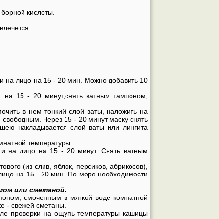
 борной кислоты.
влечется.
ти на лицо на 15 - 20 мин. Можно добавить 10
ти на 15 - 20 минут,снять ватным тампоном,
мочить в нем тонкий слой ваты, наложить на
 свободным. Через 15 - 20 минут маску снять
 шею накладывается слой ваты или лингита
комнатной температуры.
ти на лицо на 15 - 20 минут. Снять ватным
ового (из слив, яблок, персиков, абрикосов),
 лицо на 15 - 20 мин. По мере необходимости
мом или сметаной.
мпоном, смоченным в мягкой воде комнатной
же - свежей сметаны.
осле проверки на ощупь температуры кашицы