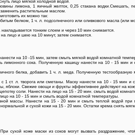
снуть лицо мягкой холодной водой.
овины лимона, 1 яичный желток, 0,25 стакана водки.Смешать, п
 заменить растительным маслом.
иготовить их можно так:
збитым белком, 1 ч. л. подсолнечного или оливкового масла (или м
ска накладывается тонким слоем и через 10 мин снимается.
ся на лицо и шею на 10 минут, затем снимается.
 нанести на 10 -15 мин, затем смыть мягкой водой комнатной темпе
ель лимонного сока. Полученную кашицу нанести на 10 - 15 мин и
 яичного белка, добавить 1 ч. л. меда. Полученную тестообразную
 с 1 ст. л. творога или сметаны. Маску нанести на 10 - 15 мин и
осы, яблоки. Свежие овощи и фрукты эффективнее действуют на кож
ь щепотку соли. Нанести на лицо на 15 - 20 мин. смыть водой комна
а лицо на 10 - 15 мин и смыть водой комнатной температуры.
ной массы. Нанести на 15 - 20 мин и смыть теплой водой при 
 нормальной и сухой кожи на 15 - 20 мин. Остатки крема снять мяг
При сухой коже маски из соков могут вызвать раздражение, что