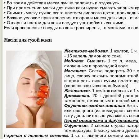
• Во время действия маски лучше полежать и отдохнуть.
• При применении маски для лица веки нужно смазать жирным к
• Снимать маску лучше всего настоем липового цвета, прохладн
• Важное условие приготовления отваров и масок для лица - изм
• Отвары и настои для кожи следует употреблять свежими.
Если кровеносные сосуды на коже расширены, то масками, в сост
Маски для сухой кожи
Желтково-медовая.
1 желток, 1 ч.
- 15 капель лимонного сока.
Медовая.
Смешать 1 ст. л. меда, 
смоченным в прохладной воде.
Масляная.
Слегка подогреть 30 г о
лицо, сверху покрыть пергаментной
и протереть лицо сухим полотенц
(хорошо впитывающая бумага).
Желтковая.
1 желток смешать с 1 ч
Дрожжевая.
20 г дрожжей растерет
тампоном, смоченным в теплой мягк
Фруктово-ягодно-овощная
Взять 
или овощного (из помидоров, свеже
вату дополнительно увлажнять соко
Перед овощными и фруктовыми 
Огуречная.
2 свежих огурца натер
температуры. В маску можно добави
Горячая с льняным семенем.
1 ст. л. льняного семени залит