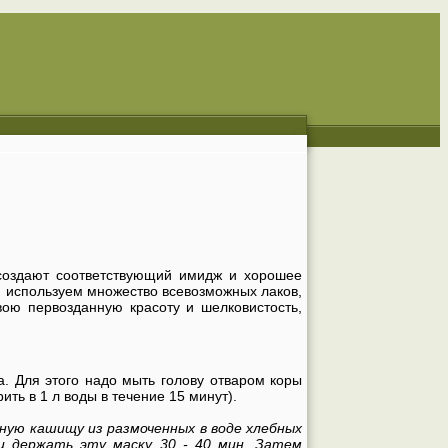
создают соответствующий имидж и хорошее
м используем множество всевозможных лаков,
вою первозданную красоту и шелковистость,
. Для этого надо мыть голову отваром коры
рить в 1 л воды в течение 15 минут).
ную кашищу из размоченных в воде хлебных
и держать эту маску 30 - 40 мин. Затем