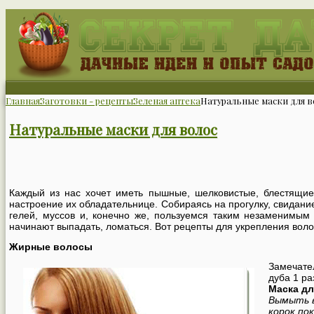
Главная
Заготовки - рецепты
Зеленая аптека
Натуральные маски для в
Натуральные маски для волос
Каждый из нас хочет иметь пышные, шелковистые, блестящи
настроение их обладательнице. Собираясь на прогулку, свидани
гелей, муссов и, конечно же, пользуемся таким незаменимым
начинают выпадать, ломаться. Вот рецепты для укрепления волос
Жирные волосы
Замечате
дуба 1 ра
Маска дл
Вымыть в
корок,по