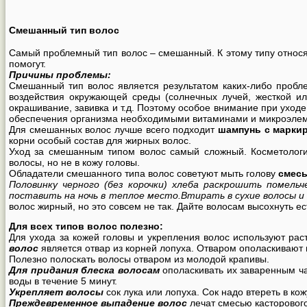
Смешанный тип волос
Самый проблемный тип волос – смешанный. К этому типу относят
помогут.
Причины проблемы:
Смешанный тип волос является результатом каких-либо пробл
воздействия окружающей среды (солнечных лучей, жесткой ил
окрашивание, завивка и т.д. Поэтому особое внимание при уход
обеспечения организма необходимыми витаминами и микроэлем
Для смешанных волос лучше всего подходит
шампунь с марки
корни особый состав для жирных волос.
Уход за смешанным типом волос самый сложный. Косметологи
волосы, но не в кожу головы.
Обладатели смешанного типа волос советуют мыть голову
смесь
Половинку черного (без корочки) хлеба раскрошить помель
поставить на ночь в теплое место.Втирать в сухие волосы и
волос жирный, но это совсем не так. Дайте волосам высохнуть е
Для всех типов волос полезно:
Для ухода за кожей головы и укрепления волос используют ра
волос
является отвар из корней лопуха. Отваром ополаскивают 
Полезно полоскать волосы отваром из молодой крапивы.
Для придания блеска волосам
ополаскивать их заваренным чае
воды в течение 5 минут.
Укрепляет волосы
сок лука или лопуха. Сок надо втереть в ко
Преждевременное выпадение волос
лечат смесью касторового