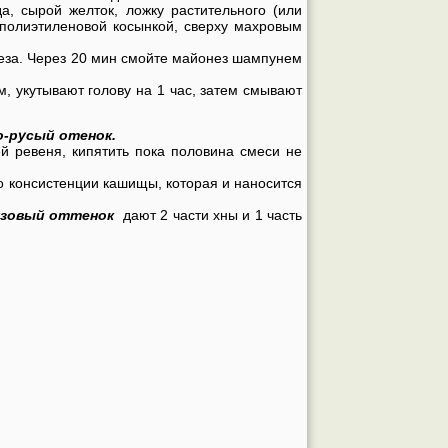
, сырой желток, ложку растительного (или
е полиэтиленовой косынкой, сверху махровым
неза. Через 20 мин смойте майонез шампунем
, укутывают голову на 1 час, затем смывают
-русый отенок.
й ревеня, кипятить пока половина смеси не
о консистенции кашищы, которая и наносится
зовый оттенок
дают 2 части хны и 1 часть