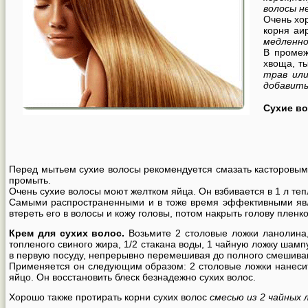
волосы н
Очень хо
корня аи
медленно
В промеж
хвоща, ты
трав или
добавить
Сухие в
Перед мытьем сухие волосы рекомендуется смазать касторовым,
промыть.
Очень сухие волосы моют желтком яйца. Он взбивается в 1 л теп
Самыми распространенными и в тоже время эффективными я
втереть его в волосы и кожу головы, потом накрыть голову пленк
Крем для сухих волос.
Возьмите 2 столовые ложки ланолина, 
топленого свиного жира, 1/2 стакана воды, 1 чайную ложку шамп
в первую посуду, непрерывно перемешивая до полного смешиван
Применяется он следующим образом: 2 столовые ложки нанесите
яйцо. Он восстановить блеск безнадежно сухих волос.
Хорошо также протирать корни сухих волос
смесью из 2 чайных 