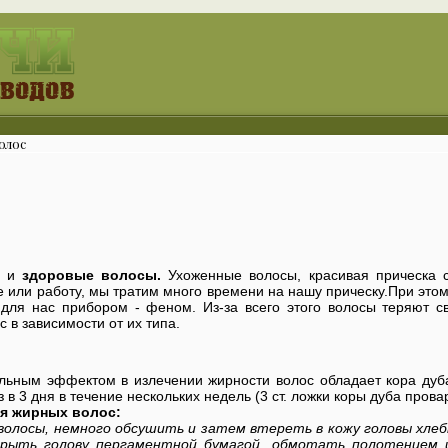
олос
е и
здоровые волосы.
Ухоженные волосы, красивая прическа 
е или работу, мы тратим много времени на нашу прическу.При это
 для нас прибором - феном. Из-за всего этого волосы теряют с
 в зависимости от их типа.
льным эффектом в излечении жирности волос обладает кора дуба
з в 3 дня в течение нескольких недель (3 ст. ложки коры дуба прова
я жирных волос:
олосы, немного обсушить и затем втереть в кожу головы хлеб
крыть голову пергаментной бумагой, обмотать полотенцем 