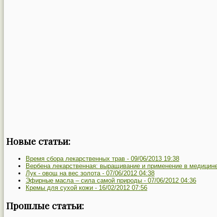
Новые статьи:
Время сбора лекарственных трав -
09/06/2013 19:38
Вербена лекарственная: выращивание и применение в медицин
Лук - овощ на вес золота -
07/06/2012 04:38
Эфирные масла – сила самой природы -
07/06/2012 04:36
Кремы для сухой кожи -
16/02/2012 07:56
Прошлые статьи: