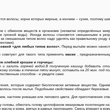
ся волосы, корни которых жирные, а кончики – сухие, поэтому ша
ем с обменом веществ в организме (нехватки определённых микр
и грязной воды). Иногда волосы становятся смешанными в резул
е за смешанным типом волос надо уделять как правильному уходу 
ентами).
ровкой «для любых типов волос».
Перед мытьём можно нанести 
 советуют для такого типа применять
маски
, предназначенныед
ю хлебной крошки и горчицы:
че и залить горячей водой.В полученную кашицу добавить сто
 кожу головы в течение пяти минут, оставить на 20 мин. под 
стественным способом - и увидите сами.
стения, которые содержат биологически активные вещества. Одни
волосы после мытья. Подобными свойствами обладают березовые по
м, настоем ромашки или липового цвета. Для приготовления отвар
жу головы, обмотать голову целлофаном имахровым полотенцем на 1
 масла и рома, взятых в равных пропорциях. Смесь втирают в кожу 