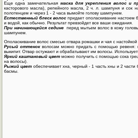
Еще одна замечательная
маска для укрепления волос и п
касторового масла), репейного масла, 2 ч. л. шампуня и сок 
полотенцем и через 1 - 2 часа вымойте голову шампунем.
Естественный блеск волос
придает ополаскивание настоем б
и водой, как обычно. Результат превзойдет все ваши ожидания.
При начинающейся седине
перед мытьем волос в кожу головы 
шампунем.
Ополаскивание волос смесью отвара ромашки и чая с настойкой 
Русый оттенок
волосам можно придать с помощью ревеня: к 
выкипит. Отвар остужают и обрабатывают им волосы. Используе
Яркий каштановый цвет
можно получить с помощью сока грец
на волосы).
Рыжий цвет
обеспечивает хна, черный - 1 часть хны и 2 част
басмы.