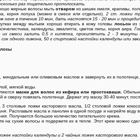
есколько раз тщательно прополоскать.
рошо жирные волосы мыть
отваром
из шишек хмеля, крапивы, пол
ра, корня лопуха (можно в смеси или отдельно).
2 ст. ложки т
м огне в течение 10 мин, дать настоятся 15 - 20 мин и процеди
утках между мытьем хорошо втирать в кожу головы
лосьон
из з
сячелистника, календулы, эвкалипта, цветов липы, корня аира.
Го
 их смеси залить 0,5 л кипятка, прокипятить 2 - 3 минуты
 сок одного лимона, 50 г спиртовой настойки календулы или эвк
олосы
 миндальным или оливковым маслом и завернуть их в полотенце,
лой, мягкой воды.
вляются
маски для волос из кефира или простокваши.
Обильно
ой и сверху повязать полотенце. Держат эту маску 30-40 минут, пос
3 столовые ложки касторового масла, 1/2 столовой ложки кокосо
уня. Расплавьте масла и ланолин в одной посуде и нагрейте воду в
ия. Получается большое количество питательного крема.
 на сухие волосы и подержите их в тепле. Этот крем можно сде
ложек настойки календулы и 2 чайных ложек касторового масла.