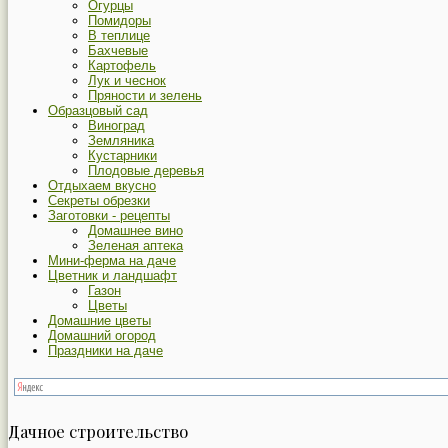
Огурцы
Помидоры
В теплице
Бахчевые
Картофель
Лук и чеснок
Пряности и зелень
Образцовый сад
Виноград
Земляника
Кустарники
Плодовые деревья
Отдыхаем вкусно
Секреты обрезки
Заготовки - рецепты
Домашнее вино
Зеленая аптека
Мини-ферма на даче
Цветник и ландшафт
Газон
Цветы
Домашние цветы
Домашний огород
Праздники на даче
Дачное строительство