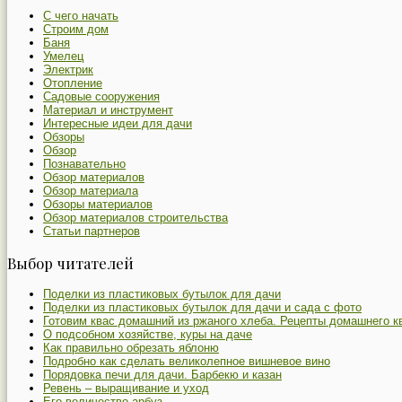
С чего начать
Строим дом
Баня
Умелец
Электрик
Отопление
Садовые сооружения
Материал и инструмент
Интересные идеи для дачи
Обзоры
Обзор
Познавательно
Обзор материалов
Обзор материала
Обзоры материалов
Обзор материалов строительства
Статьи партнеров
Выбор читателей
Поделки из пластиковых бутылок для дачи
Поделки из пластиковых бутылок для дачи и сада с фото
Готовим квас домашний из ржаного хлеба. Рецепты домашнего к
О подсобном хозяйстве, куры на даче
Как правильно обрезать яблоню
Подробно как сделать великолепное вишневое вино
Порядовка печи для дачи. Барбекю и казан
Ревень – выращивание и уход
Его величество арбуз