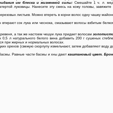
ридания им блеска и жизненной силы:
Смешайте 1 ч. л. меда
натертой луковицы. Нанесите эту смесь на кожу головы, завяжит
ерезовых листьев. Можно втереть в корни волос одну чашку майо
втирают сок лука или чеснока, смазывают волосы взбитым белком
ревеня, а так же настоем чешуи лука придает волосам
золотисто
0,5 л натурального белого вина добавить 200 г сушеных стебле
тся при жирных и нормальных волосах.
ких орехов (свежую скорлупу измельчают, затем добавляют воду д
и басмы. Равные части басмы и хны дают
каштановый цвет.
Брон