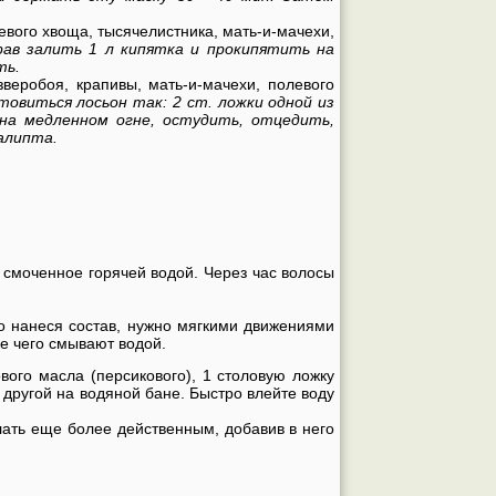
евого хвоща, тысячелистника, мать-и-мачехи,
рав залить 1 л кипятка и прокипятить на
ть.
веробоя, крапивы, мать-и-мачехи, полевого
товиться лосьон так: 2 ст. ложки одной из
 на медленном огне, остудить, отцедить,
алипта.
 смоченное горячей водой. Через час волосы
 нанеся состав, нужно мягкими движениями
ле чего смывают водой.
вого масла (персикового), 1 столовую ложку
 другой на водяной бане. Быстро влейте воду
лать еще более действенным, добавив в него