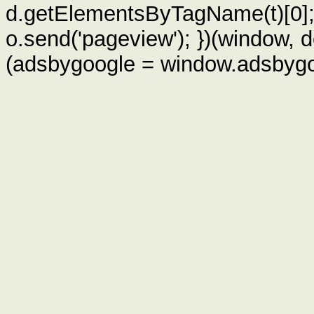
d.getElementsByTagName(t)[0]; i
o.send('pageview'); })(window, d
(adsbygoogle = window.adsbygoog