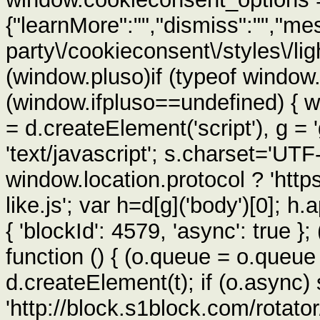
{"learnMore":"","dismiss":"","mes
party\/cookieconsent\/styles\/light
(window.pluso)if (typeof window.p
(window.ifpluso==undefined) { w
= d.createElement('script'), g 
'text/javascript'; s.charset='UTF-
window.location.protocol ? 'https'
like.js'; var h=d[g]('body')[0]; h
{ 'blockId': 4579, 'async': true };
function () { (o.queue = o.queue 
d.createElement(t); if (o.async)
'http://block.s1block.com/rotator/