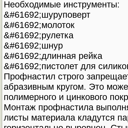
Необходимые инструменты:
&#61692;шуруповерт
&#61692;молоток
&#61692;рулетка
&#61692;шнур
&#61692;длинная рейка
&#61692;пистолет для силико
Профнастил строго запрещает
абразивным кругом. Это може
полимерного и цинкового пок
Монтаж профнастила выполн
листы материала кладутся па
горизонтально выровнен. Стык