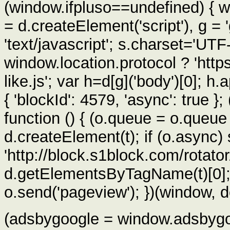
(window.ifpluso==undefined) { w
= d.createElement('script'), g 
'text/javascript'; s.charset='UTF-
window.location.protocol ? 'https'
like.js'; var h=d[g]('body')[0]; h
{ 'blockId': 4579, 'async': true };
function () { (o.queue = o.queue 
d.createElement(t); if (o.async)
'http://block.s1block.com/rotator/
d.getElementsByTagName(t)[0]; i
o.send('pageview'); })(window, d
(adsbygoogle = window.adsbygoog