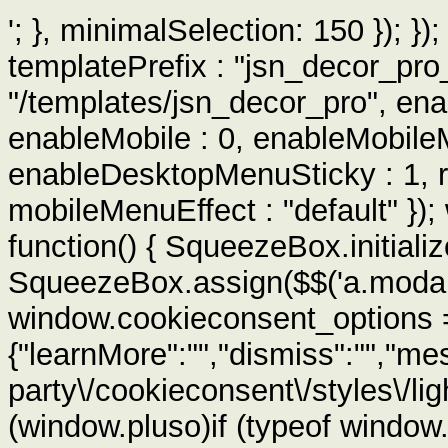
'; }, minimalSelection: 150 }); }
templatePrefix : "jsn_decor_pro
"/templates/jsn_decor_pro", ena
enableMobile : 0, enableMobile
enableDesktopMenuSticky : 1, r
mobileMenuEffect : "default" })
function() { SqueezeBox.initialize
SqueezeBox.assign($$('a.modal'), 
window.cookieconsent_options 
{"learnMore":"","dismiss":"","mes
party\/cookieconsent\/styles\/light
(window.pluso)if (typeof window.p