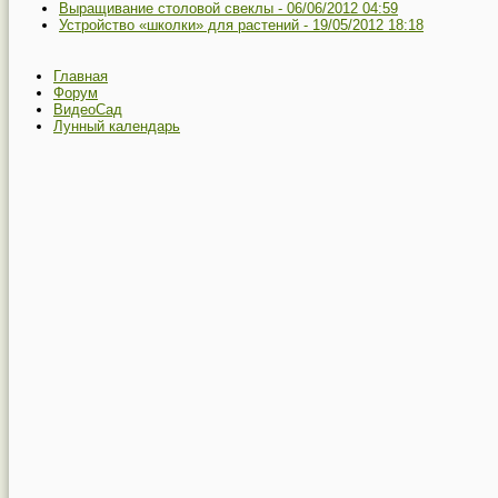
Выращивание столовой свеклы -
06/06/2012 04:59
Устройство «школки» для растений -
19/05/2012 18:18
Главная
Форум
ВидеоСад
Лунный календарь