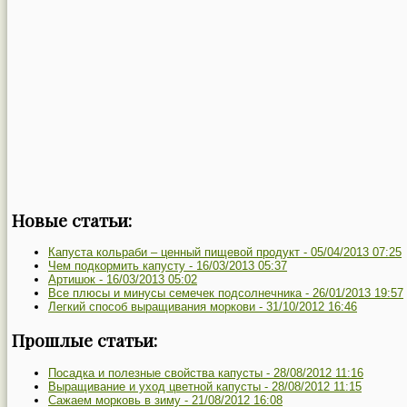
Новые статьи:
Капуста кольраби – ценный пищевой продукт -
05/04/2013 07:25
Чем подкормить капусту -
16/03/2013 05:37
Артишок -
16/03/2013 05:02
Все плюсы и минусы семечек подсолнечника -
26/01/2013 19:57
Легкий способ выращивания моркови -
31/10/2012 16:46
Прошлые статьи:
Посадка и полезные свойства капусты -
28/08/2012 11:16
Выращивание и уход цветной капусты -
28/08/2012 11:15
Сажаем морковь в зиму -
21/08/2012 16:08