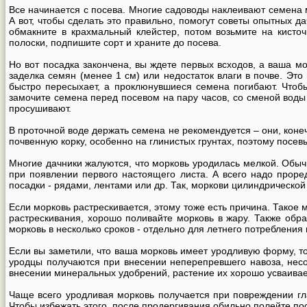
Все начинается с посева. Многие садоводы наклеивают семена 
А вот, чтобы сделать это правильно, помогут советы опытных д
обмакните в крахмальный клейстер, потом возьмите на кисточ
полоски, подпишите сорт и храните до посева.
Но вот посадка закончена, вы ждете первых всходов, а ваша м
заделка семян (менее 1 см) или недостаток влаги в почве. Эт
быстро пересыхает, а проклюнувшиеся семена погибают. Чтобы
замочите семена перед посевом на пару часов, со сменой воды 
просушивают.
В проточной воде держать семена не рекомендуется – они, конеч
почвенную корку, особенно на глинистых грунтах, поэтому посев
Многие дачники жалуются, что морковь уродилась мелкой. Обыч
при появлении первого настоящего листа. А всего надо проре
посадки - рядами, лентами или др. Так, моркови цилиндрическо
Если морковь растрескивается, этому тоже есть причина. Такое
растрескивания, хорошо поливайте морковь в жару. Также обр
морковь в несколько сроков - отдельно для летнего потребления
Если вы заметили, что ваша морковь имеет уродливую форму, то
уродцы получаются при внесении неперепревшего навоза, нес
внесении минеральных удобрений, растение их хорошо усваивае
Чаще всего уродливая морковь получается при повреждении гл
Чтобы избежать этого, после продергивания обильно полейте по