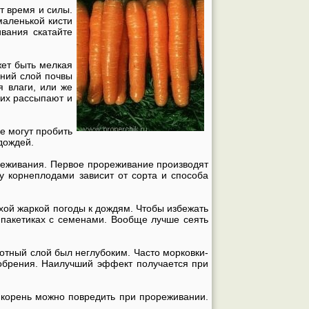
т время и силы.
маленькой кисти
ивания скатайте
жет быть мелкая
хний слой почвы
я влаги, или же
 их рассыпают и
е могут пробить
дождей.
ореживания. Первое прореживание производят
у корнеплодами зависит от сорта и способа
ухой жаркой погоды к дождям. Чтобы избежать
 пакетиках с семенами. Вообще лучше сеять
хотный слой был неглубоким. Часто морковки-
добрения. Наилучший эффект получается при
 корень можно повредить при прореживании.