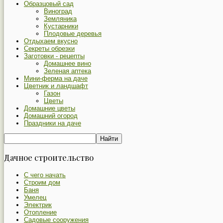
Образцовый сад
Виноград
Земляника
Кустарники
Плодовые деревья
Отдыхаем вкусно
Секреты обрезки
Заготовки - рецепты
Домашнее вино
Зеленая аптека
Мини-ферма на даче
Цветник и ландшафт
Газон
Цветы
Домашние цветы
Домашний огород
Праздники на даче
Дачное строительство
С чего начать
Строим дом
Баня
Умелец
Электрик
Отопление
Садовые сооружения