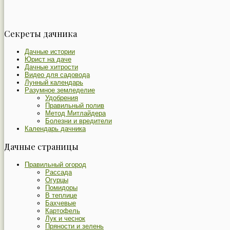
Секреты дачника
Дачные истории
Юрист на даче
Дачные хитрости
Видео для садовода
Лунный календарь
Разумное земледелие
Удобрения
Правильный полив
Метод Митлайдера
Болезни и вредители
Календарь дачника
Дачные страницы
Правильный огород
Рассада
Огурцы
Помидоры
В теплице
Бахчевые
Картофель
Лук и чеснок
Пряности и зелень