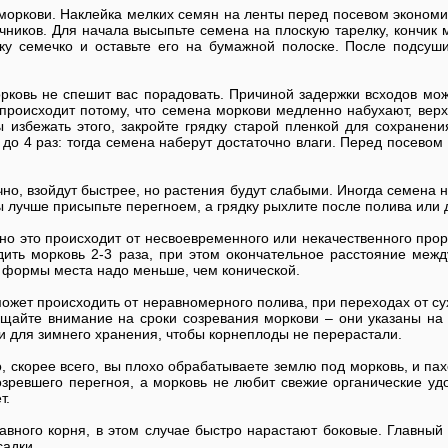
моркови. Наклейка мелких семян на ленты перед посевом экономи
ачников. Для начала высыпьте семена на плоскую тарелку, кончик 
ку семечко и оставьте его на бумажной полоске. После подсуш
орковь не спешит вас порадовать. Причиной задержки всходов мо
о происходит потому, что семена моркови медленно набухают, вер
 избежать этого, закройте грядку старой пленкой для сохранени
до 4 раз: тогда семена наберут достаточно влаги. Перед посевом
но, взойдут быстрее, но растения будут слабыми. Иногда семена н
ы лучше присыпьте перегноем, а грядку рыхлите после полива или 
но это происходит от несвоевременного или некачественного пр
дить морковь 2-3 раза, при этом окончательное расстояние межд
й формы места надо меньше, чем конической.
 может происходить от неравномерного полива, при переходах от с
ащайте внимание на сроки созревания моркови – они указаны на
 и для зимнего хранения, чтобы корнеплоды не перерастали.
, скорее всего, вы плохо обрабатываете землю под морковь, и па
озревшего перегноя, а морковь не любит свежие органические у
т.
авного корня, в этом случае быстро нарастают боковые. Главный
садки.