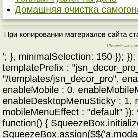
Домашняя очистка самогон
При копировании материалов сайта ста
|
Правообладателям
'; }, minimalSelection: 150 }); }
templatePrefix : "jsn_decor_pro
"/templates/jsn_decor_pro", ena
enableMobile : 0, enableMobile
enableDesktopMenuSticky : 1, r
mobileMenuEffect : "default" })
function() { SqueezeBox.initialize
SqueezeBox.assign($$('a.modal'), 