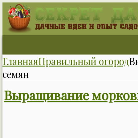
Главная
Правильный огород
В
семян
Выращивание моркови