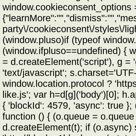
window.cookieconsent_options 
{"learnMore":"","dismiss":"","mes
party\/cookieconsent\/styles\/light
(window.pluso)if (typeof window.p
(window.ifpluso==undefined) { w
= d.createElement('script'), g 
'text/javascript'; s.charset='UTF-
window.location.protocol ? 'https'
like.js'; var h=d[g]('body')[0]; h
{ 'blockId': 4579, 'async': true };
function () { (o.queue = o.queue 
d.createElement(t); if (o.async)