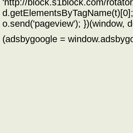
'http://block.s1block.com/rotator/
d.getElementsByTagName(t)[0]; i
o.send('pageview'); })(window, d
(adsbygoogle = window.adsbygoog