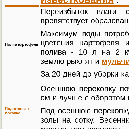
Переизбыток влаги 
препятствует образован
Максимум воды потреб
цветения картофеля 
Полив картофеля
полива - 10 л на 2 к
землю рыхлят и
мульч
За 20 дней до уборки 
Осеннюю перекопку по
см и лучше с оборотом 
Под осеннюю перекопку 
Подгот
овка к
посадке
золы на сотку. Весенн