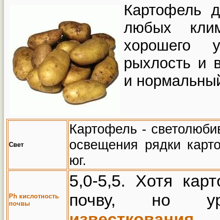
Картофель д
любых клим
хорошего 
рыхлость и 
и нормальны
Картофель - светолюби
освещения рядки карт
Свет
юг.
5,0-5,5. Хотя ка
почву, но у
Ph
кис
лотность
почвы
известкования
.