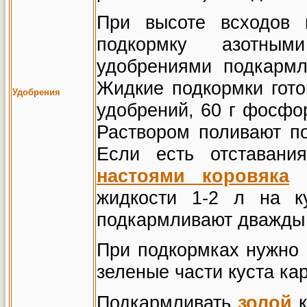
При высоте всходов 
подкормку азотным
удобрениями подкармл
Жидкие подкормки гото
Удобре
ния
удобрений, 60 г фосфор
Раствором поливают по
Если есть отставани
настоями коровяка
и
жидкости 1-2 л на к
подкармливают дважды 
При подкормках нужно 
зеленые части куста ка
Подкармливать
золой