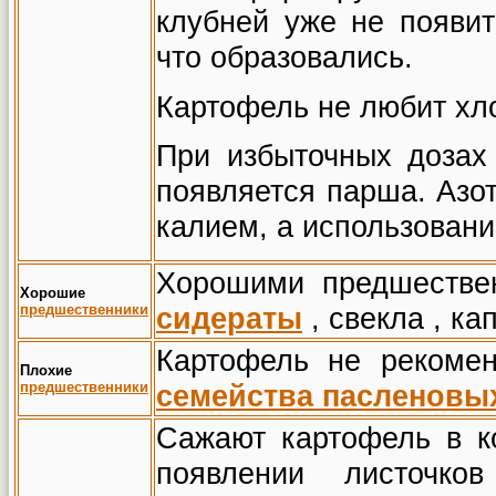
клубней уже не появит
что образовались.
Картофель не любит хл
При избыточных дозах
появляется парша. Азо
калием, а использовани
Хорошими предшестве
Хорошие
предшественники
сидераты
,
свек
ла
,
ка
Картофель не рекомен
Плохие
предшественники
семейства пасленовы
Сажают картофель в к
появлении листочко