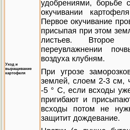
удобрениями, борьбе
окучивании картофел
Первое окучивание пров
присыпая при этом зем
листьев. Второе 
переувлажнении почв
воздуха клубням.
Уход и
выращивание
При угрозе заморозко
картофеля
землей, слоем 2-3 см,
-5
°
С, если всходы уж
пригибают и присыпаю
всходы потом не нуж
защитит дождевание.