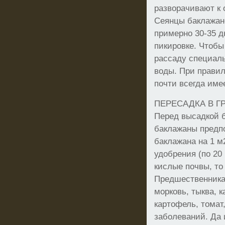
разворачивают к 
Сеянцы баклажано
примерно 30-35 д
пикировке. Чтобы
рассаду специаль
воды. При правил
почти всегда име
ПЕРЕСАДКА В Г
Перед высадкой б
баклажаны предпо
баклажана на 1 м
удобрения (по 20 
кислые почвы, то
Предшественникам
морковь, тыква, 
картофель, томат
заболеваний. Да 