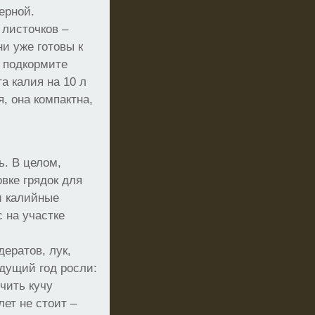
ерной.
 листочков –
и уже готовы к
, подкормите
а калия на 10 л
, она компактна,
ь. В целом,
вке грядок для
и калийные
с на участке
ератов, лук,
ыдущий год росли:
чить кучу
ет не стоит –