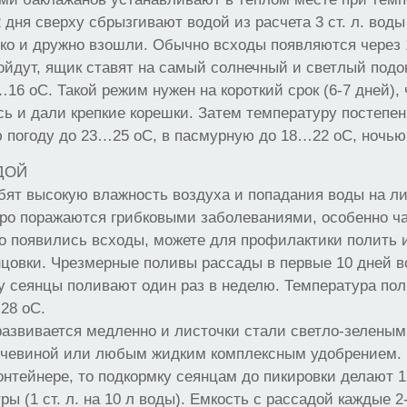
 дня сверху сбрызгивают водой из расчета 3 ст. л. воды
ко и дружно взошли. Обычно всходы появляются через 1
ойдут, ящик ставят на самый солнечный и светлый подо
16 оС. Такой режим нужен на короткий срок (6-7 дней),
ь и дали крепкие корешки. Затем температуру постепе
 погоду до 23…25 оС, в пасмурную до 18…22 оС, ночь
ДОЙ
ят высокую влажность воздуха и попадания воды на ли
тро поражаются грибковыми заболеваниями, особенно ча
ко появились всходы, можете для профилактики полить 
нцовки. Чрезмерные поливы рассады в первые 10 дней 
у сеянцы поливают один раз в неделю. Температура по
28 оС.
развивается медленно и листочки стали светло-зеленым
очевиной или любым жидким комплексным удобрением. 
онтейнере, то подкормку сеянцам до пикировки делают 1
ы (1 ст. л. на 10 л воды). Емкость с рассадой каждые 2