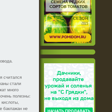
довода.
мя считался
жаны стали
жат много
 очень полезны:
 кислоты,
е баклажан не