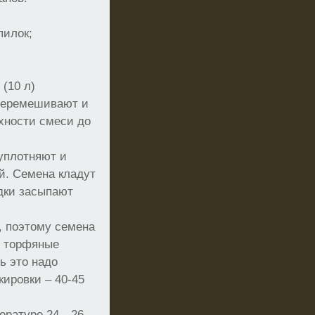
пилок;
(10 л)
 перемешивают и
хности смеси до
уплотняют и
й. Семена кладут
здки засыпают
, поэтому семена
е торфяные
ь это надо
ировки – 40-45
пературе 24…26