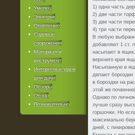
1) одна часть де
Умелец
2) две части тор
Электрик
3) две части пере
Отопление
4) три части пер
Садовые
В любую выбранну
сооружения
добавляют 1 ст. 
Материал и
насыпают в ящик.
верхнего края ящ
инструмент
Насыпанную в ящи
Интересные идеи
делают бороздки 
для дачи
в бороздки на рас
Обзоры
этой же почвенно
Обзор
Однако по личном
Познавательно
лучше сразу высе
горшочки. Но есл
максимально бер
дней, с пикировко
Емкости с посев