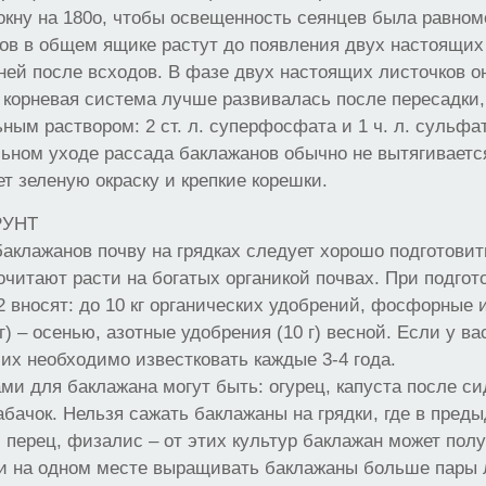
окну на 180о, чтобы освещенность сеянцев была равном
в в общем ящике растут до появления двух настоящих
ней после всходов. В фазе двух настоящих листочков он
 корневая система лучше развивалась после пересадки
ным раствором: 2 ст. л. суперфосфата и 1 ч. л. сульфат
ьном уходе рассада баклажанов обычно не вытягивается
ет зеленую окраску и крепкие корешки.
РУНТ
аклажанов почву на грядках следует хорошо подготовит
читают расти на богатых органикой почвах. При подгото
2 вносят: до 10 кг органических удобрений, фосфорные 
г) – осенью, азотные удобрения (10 г) весной. Если у ва
 их необходимо известковать каждые 3-4 года.
и для баклажана могут быть: огурец, капуста после сид
кабачок. Нельзя сажать баклажаны на грядки, где в пред
, перец, физалис – от этих культур баклажан может полу
и на одном месте выращивать баклажаны больше пары л