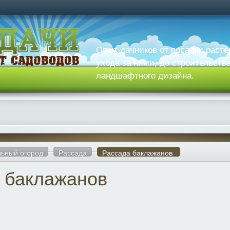
Опыт дачников от посадки расте
ухода за ними, до строительств
ландшафтного дизайна.
ьный огород
Рассада
Рассада баклажанов
 баклажанов