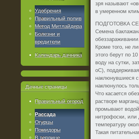
зря называют «ов
Удобрения
в умеренном кли
Правильный полив
ПОДГОТОВКА С
Метод Митлайдера
Семена баклажана
Болезни и
обеззараживании,
вредители
Кроме того, не л
этого берут по 1
Календарь дачника
воду на сутки, з
оС), поддерживая
наклюнувшиеся се
наклюнулось толь
Дачные
страницы
Что касается обе
Правильный огород
растворе марганц
промывают водой 
Рассада
нитрофоски, или 
Огурцы
температуру окол
Помидоры
Такая питательна
В теплице