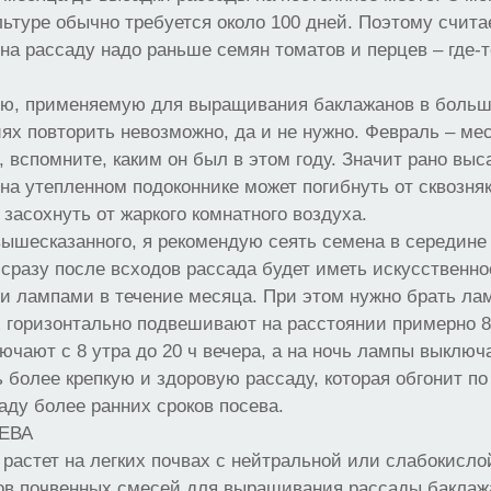
льтуре обычно требуется около 100 дней. Поэтому считае
на рассаду надо раньше семян томатов и перцев – где-т
ию, применяемую для выращивания баклажанов в больши
х повторить невозможно, да и не нужно. Февраль – ме
 вспомните, каким он был в этом году. Значит рано вы
на утепленном подоконнике может погибнуть от сквозняк
 засохнуть от жаркого комнатного воздуха.
вышесказанного, я рекомендую сеять семена в середине 
сразу после всходов рассада будет иметь искусственн
 лампами в течение месяца. При этом нужно брать л
их горизонтально подвешивают на расстоянии примерно 8
ючают с 8 утра до 20 ч вечера, а на ночь лампы выключ
 более крепкую и здоровую рассаду, которая обгонит по
аду более ранних сроков посева.
ЕВА
растет на легких почвах с нейтральной или слабокисло
вов почвенных смесей для выращивания рассады баклаж