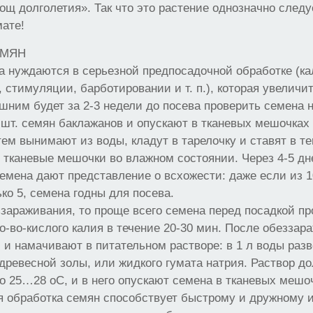
ощ долголетия». Так что это растение однозначно след
мате!
ЕМЯН
 нуждаются в серьезной предпосадочной обработке (ка
 стимуляции, барботировании и т. п.), которая увеличит
ишним будет за 2-3 недели до посева проверить семена 
0 шт. семян баклажанов и опускают в тканевых мешочках 
атем вынимают из воды, кладут в тарелочку и ставят в т
 тканевые мешочки во влажном состоянии. Через 4-5 дн
мена дают представление о всхожести: даже если из 1
ко 5, семена годны для посева.
ззараживания, то проще всего семена перед посадкой пр
о-во-кислого калия в течение 20-30 мин. После обезза
и намачивают в питательном растворе: в 1 л воды разво
древесной золы, или жидкого гумата натрия. Раствор д
о 25…28 оС, и в него опускают семена в тканевых мешоч
я обработка семян способствует быстрому и дружному и