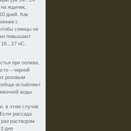
 на ящичек,
0 дней. Как
конник с
 чтобы сеянцы не
нно повышают
ю 16…17 оС.
стья при поливе,
сто – черной
их розовым
вообще ослабляют
ливочной воды
и, в этом случае
Если рассада
 раз раствором
-3 дня