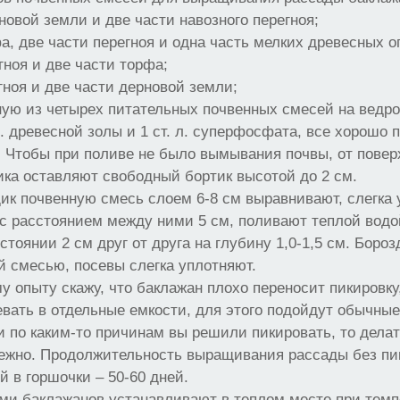
рновой земли и две части навозного перегноя;
фа, две части перегноя и одна часть мелких древесных о
гноя и две части торфа;
егноя и две части дерновой земли;
ю из четырех питательных почвенных смесей на ведро 
л. древесной золы и 1 ст. л. суперфосфата, все хорошо
 Чтобы при поливе не было вымывания почвы, от повер
ика оставляют свободный бортик высотой до 2 см.
к почвенную смесь слоем 6-8 см выравнивают, слегка 
с расстоянием между ними 5 см, поливают теплой водо
стоянии 2 см друг от друга на глубину 1,0-1,5 см. Боро
й смесью, посевы слегка уплотняют.
у опыту скажу, что баклажан плохо переносит пикировку
вать в отдельные емкости, для этого подойдут обычны
и по каким-то причинам вы решили пикировать, то делат
ежно. Продолжительность выращивания рассады без пик
й в горшочки – 50-60 дней.
ами баклажанов устанавливают в теплом месте при тем