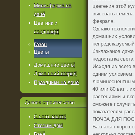
Мини-ферма на
цветения этой ку
высевать семена 
даче
февраля.
Цветник и
Однако технолог
ландшафт
домашних условия
непредсказуемый,
Газон
баклажанов даже 
Цветы
недостатка света,
Домашние цветы
Исходя из всего 
Домашний огород
одним условием: 
люминесцентными
Праздники на даче
40 или 80 ватт, 
растениями и вкл
Дачное
строительство
сможете получить
показателям расс
С чего начать
ПОЧВА ДЛЯ ПОС
Строим дом
Баклажан хорошо 
Баня
несколько соста