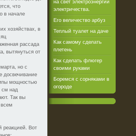
на свет электроэнергии
тся, что
электричества.
о в начале
Его величество арбуз
х хозяйствах, в
Теплый туалет на даче
сяц
Как самому сделать
саженная рассада
плетень
а, вытянуться от
Как сделать флюгер
марта, но с
своими руками
ое досвечивание
Боремся с сорняками в
ампы мощностью
огороде
 см над
ают. Так вы
 всем
й реакцией. Вот
анов: