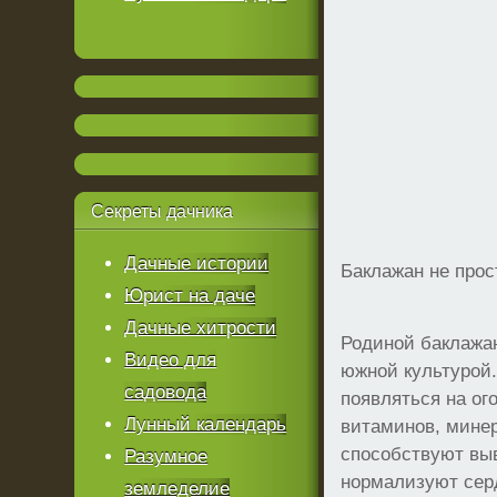
Секреты
дачника
Дачные истории
Баклажан не прос
Юрист на даче
Дачные хитрости
Родиной баклажан
Видео для
южной культурой.
садовода
появляться на ог
Лунный календарь
витаминов, минер
способствуют вы
Разумное
нормализуют серд
земледелие