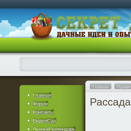
Главная
Правил
Главная
Рассада
Форум
Контакты
ВидеоСад
Лунный календарь