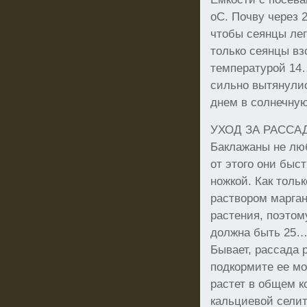
оС. Почву через 2
чтобы сеянцы лег
только сеянцы вз
температурой 14…
сильно вытянулис
днем в солнечную
УХОД ЗА РАССА
Баклажаны не люб
от этого они быс
ножкой. Как толь
раствором марга
растения, поэтом
должна быть 25…
Бывает, рассада 
подкормите ее м
растет в общем к
кальциевой селитр