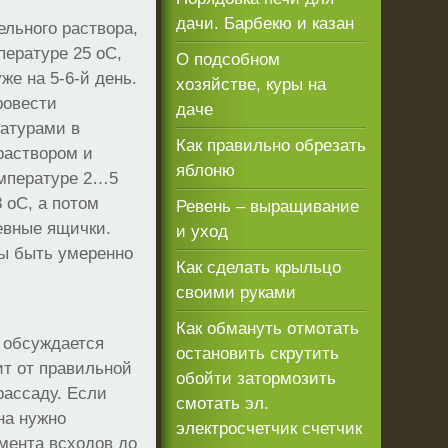
дачи. Барбекю и казан
льного раствора,
пературе 25 оС,
О подсобном
е на 5-6-й день.
хозяйстве, куры на
ровести
даче
ратурами в
Как правильно обрезать
раствором и
яблоню
емпературе 2…5
 оС, а потом
Ревень – выращивание
севные ящички.
и уход
ны быть умеренно
Как сделать крыльцо
своими руками
Как обмануть отмотать
о обсуждается
остановить скрутить
т от правильной
обойти затормозить
рассаду. Если
смотать эл.
на нужно
электросчетчик счетчик
омента всходов до