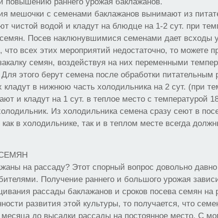
и повышению раннего урожая баклажанов.
ия мешочки с семенами баклажанов вынимают из питате
ют чистой водой и кладут на блюдце на 1-2 сут. при тем
семян. Посев наклюнувшимися семенами дает всходы уж
, что всех этих мероприятий недостаточно, то можете п
закалку семян, воздействуя на них переменными темпе
. Для этого берут семена после обработки питательным 
 кладут в нижнюю часть холодильника на 2 сут. (при т
ают и кладут на 1 сут. в теплое место с температурой 18
в холодильник. Из холодильника семена сразу сеют в по
 как в холодильнике, так и в теплом месте всегда долж
 СЕМЯН
ажаны на рассаду? Этот спорный вопрос довольно давн
ителями. Получение раннего и большого урожая зависи
ивания рассады баклажанов и сроков посева семян на 
ности развития этой культуры, то получается, что семе
5 месяца до высадки рассады на постоянное место. С м