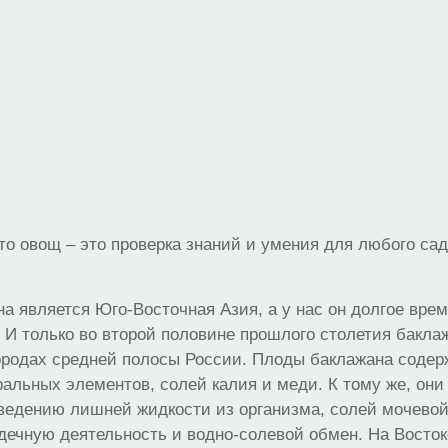
то овощ – это проверка знаний и умения для любого са
а является Юго-Восточная Азия, а у нас он долгое вре
 И только во второй половине прошлого столетия бакла
ородах средней полосы России. Плоды баклажана содер
альных элементов, солей калия и меди. К тому же, они
ведению лишней жидкости из организма, солей мочевой
ечную деятельность и водно-солевой обмен. На Восток