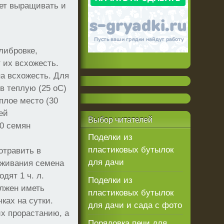
ует выращивать и
либровке,
 их всхожесть.
на всхожесть. Для
в теплую (25 оС)
еплое место (30
ей
Выбор
читателей
0 семян
Поделки из
пластиковых бутылок
отравить в
для дачи
раживания семена
дят 1 ч. л.
Поделки из
олжен иметь
пластиковых бутылок
ках на сутки.
для дачи и сада с фото
х прорастанию, а
Порядовка печи для