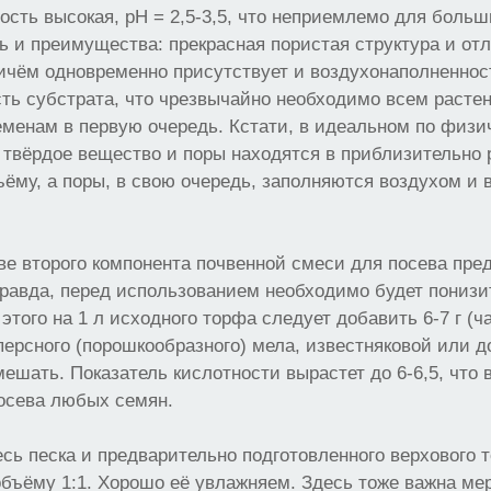
ость высокая, рН = 2,5-3,5, что неприемлемо для больш
ть и преимущества: прекрасная пористая структура и от
ичём одновременно присутствует и воздухонаполненнос
ть субстрата, что чрезвычайно необходимо всем растен
менам в первую очередь. Кстати, в идеальном по физи
 твёрдое вещество и поры находятся в приблизительно
ъёму, а поры, в свою очередь, заполняются воздухом и 
ве второго компонента почвенной смеси для посева пре
равда, перед использованием необходимо будет понизи
этого на 1 л исходного торфа следует добавить 6-7 г (ч
персного (порошкообразного) мела, известняковой или 
ешать. Показатель кислотности вырастет до 6-6,5, что 
осева любых семян.
есь песка и предварительно подготовленного верхового 
бъёму 1:1. Хорошо её увлажняем. Здесь тоже важна ме