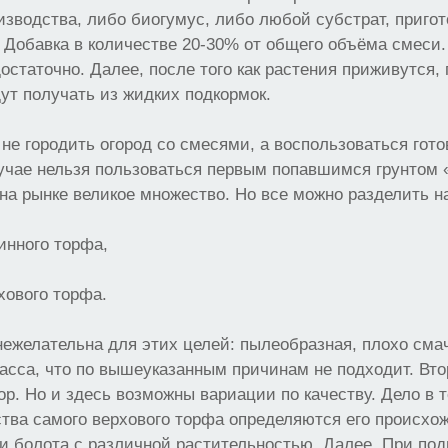
изводства, либо биогумус, либо любой субстрат, приго
Добавка в количестве 20-30% от общего объёма смеси.
остаточно. Далее, после того как растения приживутся,
ут получать из жидких подкормок.
 не городить огород со смесями, а воспользоваться гот
учае нельзя пользоваться первым попавшимся грунтом 
на рынке великое множество. Но все можно разделить на
зинного торфа,
хового торфа.
нежелательна для этих целей: пылеобразная, плохо см
асса, что по вышеуказанным причинам не подходит. Вто
. Но и здесь возможны вариации по качеству. Дело в т
тва самого верхового торфа определяются его происхожд
 болота с различной растительностью. Далее. При подг