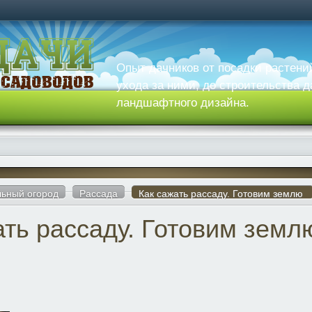
Опыт дачников от посадки растени
ухода за ними, до строительства д
ландшафтного дизайна.
ьный огород
Рассада
Как сажать рассаду. Готовим землю
ать рассаду. Готовим земл