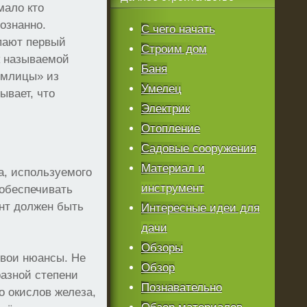
мало кто
ознанно.
С чего начать
упают первый
Строим дом
к называемой
Баня
емлицы» из
Умелец
ывает, что
Электрик
Отопление
Садовые сооружения
Материал и
а, используемого
инструмент
 обеспечивать
нт должен быть
Интересные идеи для
дачи
Обзоры
свои нюансы. Не
Обзор
разной степени
Познавательно
о окислов железа,