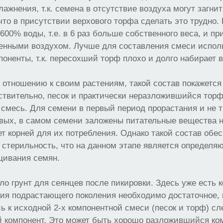
ажнения, т.к. семена в отсутствие воздуха могут загнит
 что в присутствии верхового торфа сделать это трудно.
600% воды, т.е. в 6 раз больше собственного веса, и пр
ненными воздухом. Лучше для составления смеси испол
оненты, т.к. пересохший торф плохо и долго набирает в
о отношению к своим растениям, такой состав покажетс
ствительно, песок и практически неразложившийся торф
смесь. Для семени в первый период прорастания и не 
первых, в самом семени заложены питательные вещества н
ет корней для их потребления. Однако такой состав обес
 стерильность, что на данном этапе является определ
щивания семян.
ло грунт для сеянцев после пикировки. Здесь уже есть к
тия подрастающего поколения необходимо достаточное,
сь к исходной 2-х компонентной смеси (песок и торф) с
 компонент. Это может быть хорошо разложившийся ко