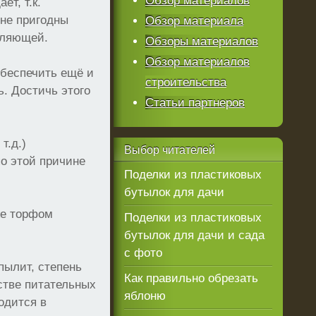
Обзор материалов
т, т.к.
лне пригодны
Обзор материала
вляющей.
Обзоры материалов
Обзор материалов
обеспечить ещё и
строительства
. Достичь этого
Статьи партнеров
т.д.)
Выбор
читателей
о этой причине
Поделки из пластиковых
бутылок для дачи
же торфом
Поделки из пластиковых
бутылок для дачи и сада
с фото
пылит, степень
Как правильно обрезать
стве питательных
яблоню
одится в