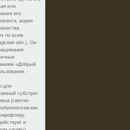
вая или
ения его
еагента, марки
качества
их по всем
дская обл.). Он
ыращивания
личные
званием «Добрый
ользования.
о для
ранный субстрат
вна (светло-
кробиологическое
микрофлору.
действует и
овом шкафу).