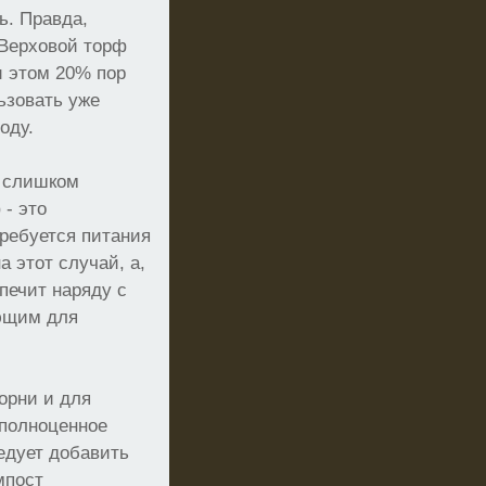
ь. Правда,
 Верховой торф
и этом 20% пор
ьзовать уже
оду.
я слишком
 - это
требуется питания
а этот случай, а,
печит наряду с
яющим для
орни и для
 полноценное
ледует добавить
мпост