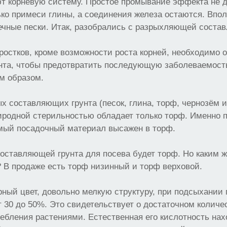
т корневую систему. Простое промывание эффекта не даё
о примеси глины, а соединения железа остаются. Впо
ечные пески. Итак, разобрались с разрыхляющей соста
остков, кроме возможности роста корней, необходимо 
нта, чтобы предотвратить последующую заболеваемость
м образом.
х составляющих грунта (песок, глина, торф, чернозём и 
иродной стерильностью обладает только торф. Именно п
мый посадочный материал высажен в торф.
оставляющей грунта для посева будет торф. Но каким 
 В продаже есть торф низинный и торф верховой.
ный цвет, довольно мелкую структуру, при подсыхании 
т 30 до 50%. Это свидетельствует о достаточном количе
ебления растениями. Естественная его кислотность нах