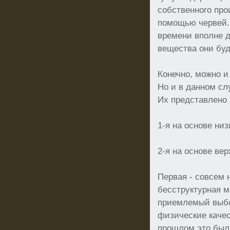
собственного про
помощью червей. 
времени вполне д
вещества они буд
Конечно, можно и
Но и в данном сл
Их представлено 
1-я на основе ни
2-я на основе вер
Первая - совсем 
бесструктурная м
приемлемый выбор
физические качес
прошлом это были