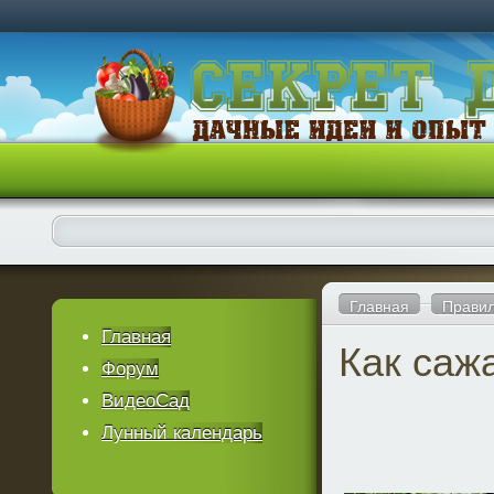
Главная
Правил
Главная
Как саж
Форум
ВидеоСад
Лунный календарь