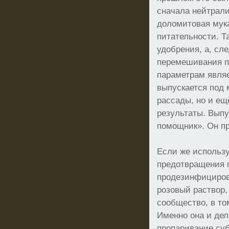
сначала нейтрали
доломитовая мук
питательности. Т
удобрения, а, сл
перемешивания по
параметрам являе
выпускается под 
рассады, но и ещ
результаты. Выпу
помощник». Он пр
Если же использу
предотвращения 
продезинфициров
розовый раствор,
сообщество, в то
Именно она и дел
пропаривание суб