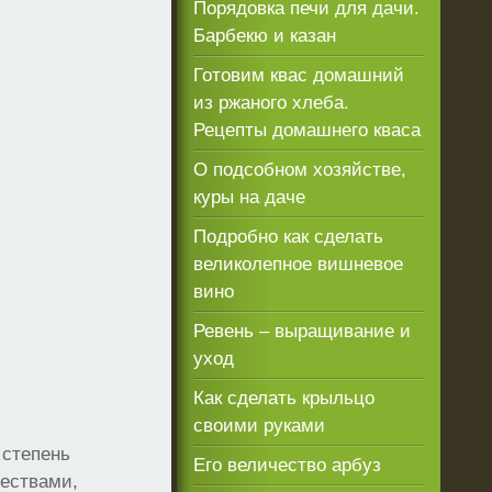
Порядовка печи для дачи.
Барбекю и казан
Готовим квас домашний
из ржаного хлеба.
Рецепты домашнего кваса
О подсобном хозяйстве,
куры на даче
Подробно как сделать
великолепное вишневое
вино
Ревень – выращивание и
уход
Как сделать крыльцо
своими руками
 степень
Его величество арбуз
ществами,