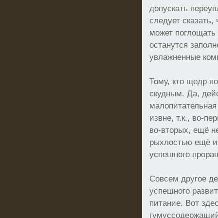
допускать переувл
следует сказать,
может поглощать 
останутся запол
увлажненные комп
Тому, кто щедр п
скудным. Да, дей
малопитательная 
извне, т.к., во-
во-вторых, ещё н
рыхлостью ещё и
успешного прора
Совсем другое де
успешного разви
питание. Вот зде
гумуссодержащий