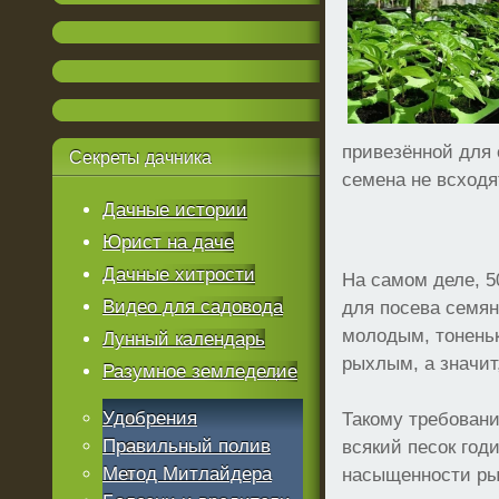
привезённой для 
Секреты
дачника
семена не всходя
Дачные истории
Юрист на даче
Дачные хитрости
На самом деле, 5
Видео для садовода
для посева семян
молодым, тоненьк
Лунный календарь
рыхлым, а значит
Разумное земледелие
Удобрения
Такому требовани
Правильный полив
всякий песок год
Метод Митлайдера
насыщенности рыж