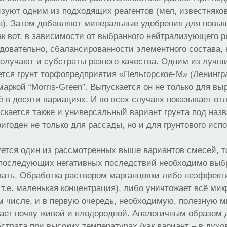
зуют одним из подходящих реагентов (мел, известняко
а). Затем добавляют минеральные удобрения для повыш
ак вот, в зависимости от выбранного нейтрализующего р
едовательно, сбалансированности элементного состава, 
лучают и субстраты разного качества. Одним из лучш
тся грунт торфопредприятия «Пельгорское-М» (Ленингра
маркой “Morris-Green”. Выпускается он не только для в
ё в десяти вариациях. И во всех случаях показывает от
скается также и универсальный вариант грунта под на
игоден не только для рассады, но и для грунтового исп
ется один из рассмотренных выше вариантов смесей, т
последующих негативных последствий необходимо выб
ать. Обработка раствором марганцовки либо неэффекти
 т.е. маленькая концентрация), либо уничтожает всё ми
м числе, и в первую очередь, необходимую, полезную 
ает почву живой и плодородной. Аналогичным образом 
страта при высоких температурах (как вариант – в дух