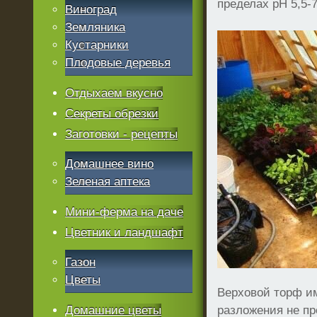
пределах рН 5,5-
Виноград
Земляника
Кустарники
Плодовые деревья
Отдыхаем вкусно
Секреты обрезки
Заготовки - рецепты
Домашнее вино
Зеленая аптека
Мини-ферма на даче
Цветник и ландшафт
Газон
Цветы
Верховой торф им
Домашние цветы
разложения не пр