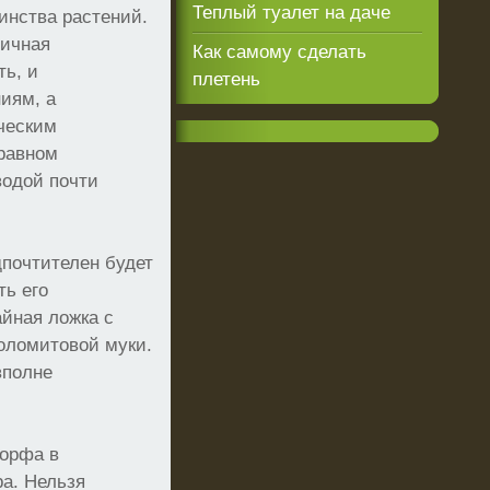
Теплый туалет на даче
инства растений.
личная
Как самому сделать
ть, и
плетень
иям, а
ческим
 равном
водой почти
дпочтителен будет
ть его
айная ложка с
доломитовой муки.
вполне
торфа в
ра. Нельзя