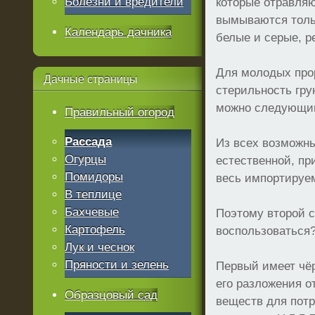
Болезни и вредители
которые отравляю
вымываются тольк
Календарь дачника
белые и серые, р
Для молодых прор
Дачные
страницы
стерильность гру
можно следующи
Правильный огород
Рассада
Из всех возможны
Огурцы
естественной, пр
Помидоры
весь импортируе
В теплице
Бахчевые
Поэтому второй с
Картофель
воспользоваться?
Лук и чеснок
Пряности и зелень
Первый имеет чёр
его разложения о
Образцовый сад
веществ для потр