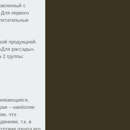
товленный с
 Для первого
 питательные
овой продукцией.
«Для рассады».
 2 группы:
ачивающаяся,
рая – наиболее
ом, что
ением, т.к. в
отовке грунта его