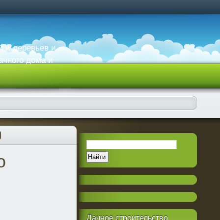
й и деревьев и
ачного дома и
ю
Дачное
строительство