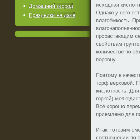
исходная кислотн
Домашний огород
Однако у него ес
Праздники на даче
влагоёмкость. Пр
влагонаполненнос
прорастающим се
свойствам грунте
количестве по об
поровну.
Поэтому в качест
торф верховой. П
кислотность. Для 
горкой) мелкодис
Всё хорошо перем
приемлемо для п
Итак, готовим см
соотношении по о