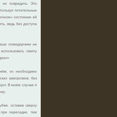
х не повредить. Это
спользуя питательные
аточном» состоянии ей
ть, ведь без доступа
наши помидорчики не
 использовать лампу
деал»
нём, их необходимо
ских заморозков, без
унт. В моём случае я
ему.
убже, оставив сверху
 при пересадке, тем