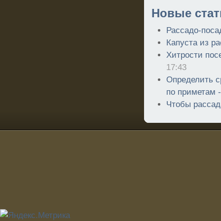
Новые стат
Рассадо-поса
Капуста из р
Хитрости пос
17:43
Определить с
по приметам 
Чтобы рассад