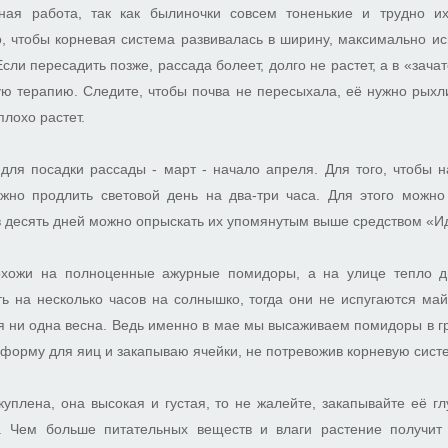
ная работа, так как былиночки совсем тоненькие и трудно и
, чтобы корневая система развивалась в ширину, максимально и
сли пересадить позже, рассада болеет, долго не растет, а в «зач
ую терапию. Следите, чтобы почва не пересыхала, её нужно рыхли
плохо растет.
для посадки рассады - март - начало апреля. Для того, чтобы 
нужно продлить световой день на два-три часа. Для этого можно
 в десять дней можно опрыскать их упомянутым выше средством «И
похожи на полноценные ажурные помидоры, а на улице тепло д
ть на несколько часов на солнышко, тогда они не испугаются май
я ни одна весна. Ведь именно в мае мы высаживаем помидоры в гр
форму для яиц и закапываю ячейки, не потревожив корневую сист
куплена, она высокая и густая, то не жалейте, закапывайте её гл
. Чем больше питательных веществ и влаги растение получит