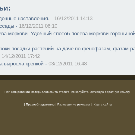
ьи:
дочные наставления. -
16/12/2011 14:13
ассады -
16/12/2011 06:10
ева моркови. Удобный способ посева моркови горошино
роки посадки растений на даче по фенофазам, фазам ра
-
14/12/2011 17:42
а выросла крепкой -
03/12/2011 16:48
При копировании материалов сайта ставьте, пожалуйста, активную обратную ссылку.
|
Правообладателям
|
Размещение рекламы
|
Карта сайта