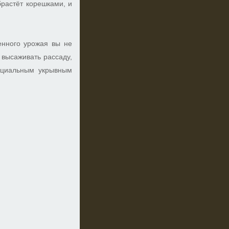
брастёт корешками, и
енного урожая вы не
 высаживать рассаду,
пециальным укрывным