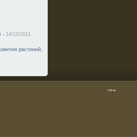
й -
14/12/2011
звития растений,