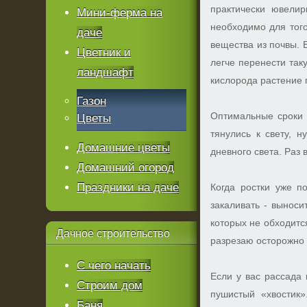
практически ювелир
Мини-ферма на
необходимо для того
даче
вещества из почвы. Е
Цветник и
легче перенести так
ландшафт
кислорода растение 
Газон
Оптимальные сроки 
Цветы
тянулись к свету, 
Домашние цветы
дневного света. Раз
Домашний огород
Праздники на даче
Когда ростки уже 
закаливать - выноси
которых не обходитс
Дачное
строительство
разрезаю осторожно 
С чего начать
Если у вас рассада 
Строим дом
пушистый «хвостик»
Баня