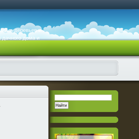
ний и деревьев и
а дачного дома и
у