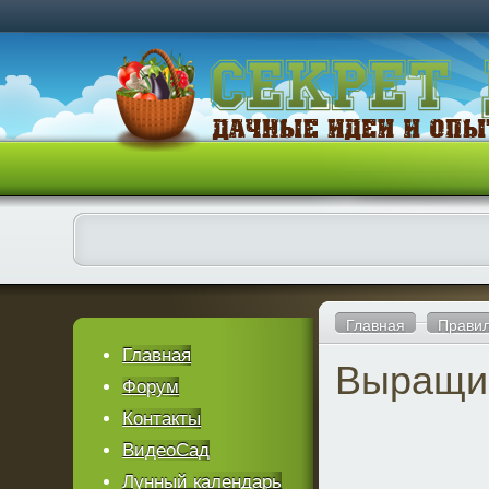
Главная
Правил
Главная
Выращи
Форум
Контакты
ВидеоСад
Лунный календарь