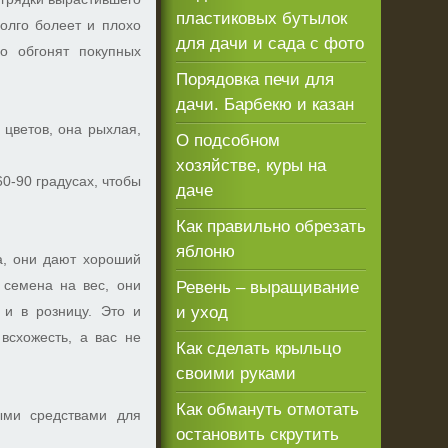
пластиковых бутылок
олго болеет и плохо
для дачи и сада с фото
о обгонят покупных
Порядовка печи для
дачи. Барбекю и казан
 цветов, она рыхлая,
О подсобном
хозяйстве, куры на
60-90 градусах, чтобы
даче
Как правильно обрезать
яблоню
а, они дают хороший
 семена на вес, они
Ревень – выращивание
 и в розницу. Это и
и уход
всхожесть, а вас не
Как сделать крыльцо
своими руками
Как обмануть отмотать
ыми средствами для
остановить скрутить