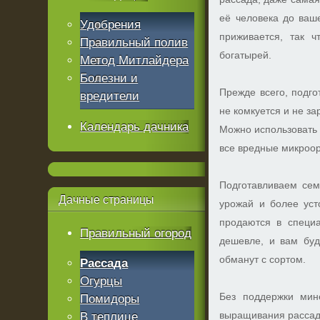
её человека до ваш
Удобрения
приживается, так 
Правильный полив
богатырей.
Метод Митлайдера
Болезни и
Прежде всего, подго
вредители
не комкуется и не з
Календарь дачника
Можно использовать п
все вредные микроор
Подготавливаем сем
Дачные
страницы
урожай и более уст
продаются в специа
Правильный огород
дешевле, и вам буд
обманут с сортом.
Рассада
Огурцы
Без поддержки мин
Помидоры
выращивания рассад
В теплице