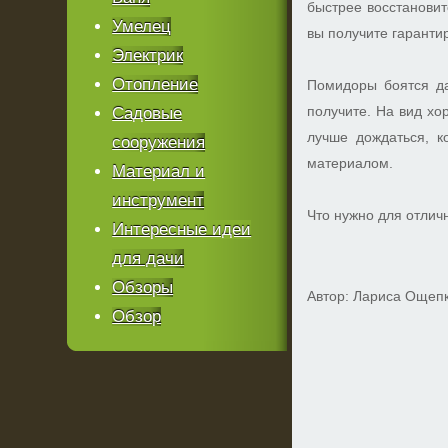
быстрее восстановит
Умелец
вы получите гаранти
Электрик
Отопление
Помидоры боятся да
получите. На вид хо
Садовые
лучше дождаться, к
сооружения
материалом.
Материал и
инструмент
Что нужно для отлич
Интересные идеи
для дачи
Обзоры
Автор: Лариса Ощеп
Обзор