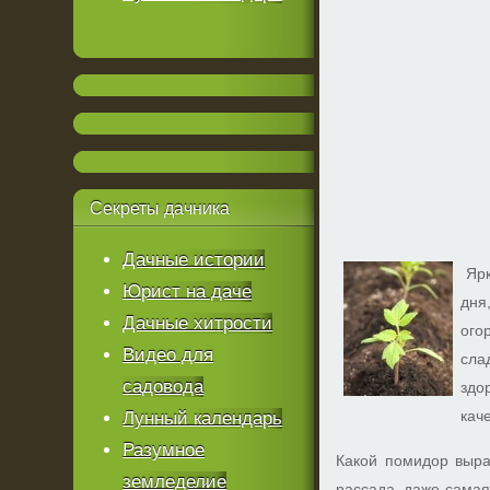
Секреты
дачника
Дачные истории
Ярк
Юрист на даче
дня
Дачные хитрости
ого
Видео для
сла
садовода
здо
кач
Лунный календарь
Разумное
Какой помидор выра
земледелие
рассада, даже самая