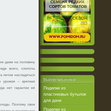
не даже на половину
жде всего, хлопоты
 а летом насладиться
Выбор
читателей
го урожая – крепкая
гда нет гарантии её
Поделки из
пластиковых бутылок
для дачи
плоды. Поэтому своя
Поделки из
 грядки вырастившего