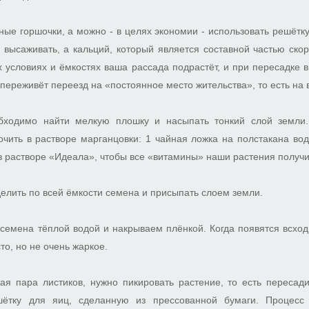
ые горшочки, а можно - в целях экономии - использовать решётк
о высаживать, а кальций, который является составной частью ско
х условиях и ёмкостях ваша рассада подрастёт, и при пересадке 
переживёт переезд на «постоянное место жительства», то есть на 
бходимо найти мелкую плошку и насыпать тонкий слой земли
чить в растворе марганцовки: 1 чайная ложка на полстакана во
 растворе «Идеала», чтобы все «витамины» наши растения получи
елить по всей ёмкости семена и присыпать слоем земли.
семена тёплой водой и накрываем плёнкой. Когда появятся всхо
то, но не очень жаркое.
ая пара листиков, нужно пикировать растение, то есть пересад
шётку для яиц, сделанную из прессованной бумаги. Процесс 