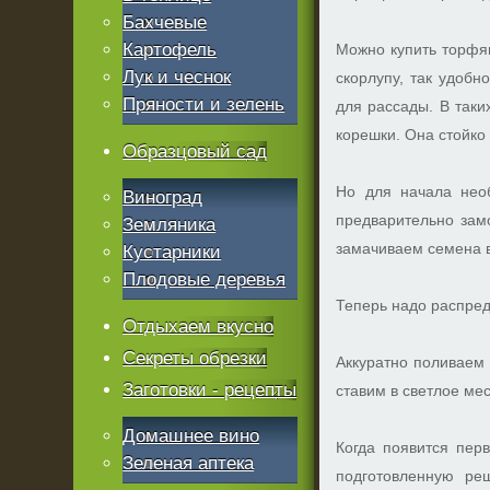
Бахчевые
Картофель
Можно купить торфян
Лук и чеснок
скорлупу, так удобн
Пряности и зелень
для рассады. В таки
корешки. Она стойко 
Образцовый сад
Но для начала нео
Виноград
предварительно замо
Земляника
замачиваем семена в
Кустарники
Плодовые деревья
Теперь надо распред
Отдыхаем вкусно
Секреты обрезки
Аккуратно поливаем 
Заготовки - рецепты
ставим в светлое мес
Домашнее вино
Когда появится перв
Зеленая аптека
подготовленную ре