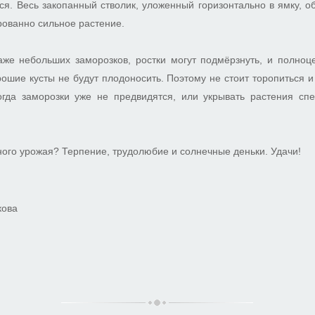
ся. Весь закопанный стволик, уложенный горизонтально в ямку, о
рованно сильное растение.
же небольших заморозков, ростки могут подмёрзнуть, и полноц
рошие кусты не будут плодоносить. Поэтому не стоит торопиться и
огда заморозки уже не предвидятся, или укрывать растения с
ного урожая? Терпение, трудолюбие и солнечные деньки. Удачи!
кова