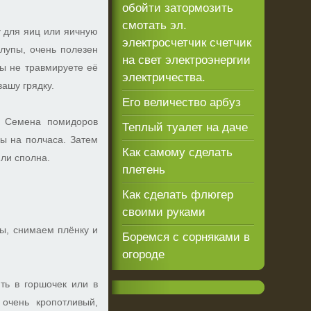
обойти затормозить
смотать эл.
у для яиц или яичную
электросчетчик счетчик
рлупы, очень полезен
на свет электроэнергии
вы не травмируете её
электричества.
вашу грядку.
Его величество арбуз
. Семена помидоров
Теплый туалет на даче
ды на полчаса. Затем
Как самому сделать
ли сполна.
плетень
Как сделать флюгер
своими руками
ды, снимаем плёнку и
Боремся с сорняками в
огороде
ить в горшочек или в
очень кропотливый,