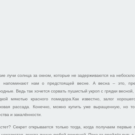
ие лучи солнца за окном, которые не задерживаются на небоскло
, напоминают нам о предстоящей весне. А весна – это, пре
родные. Ведь так хочется сорвать пушистый укроп с грядки весной,
дкой мякотью красного помидора.Как известно, залог хороше
ровая рассада. Конечно, можно купить уже выращенную, но то
ества и закалённости.
стет? Секрет открывается только тогда, когда получаем первые 
 неказистая, всегда лучше любой покупной. Пока та пройдёт путь с