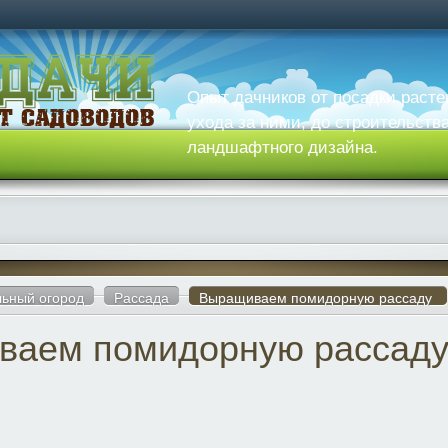
Опыт дачников от посадки расте
ухода за ними, до строительств
ландшафтного дизайна.
ьный огород
Рассада
Выращиваем помидорную рассаду
ваем помидорную рассад