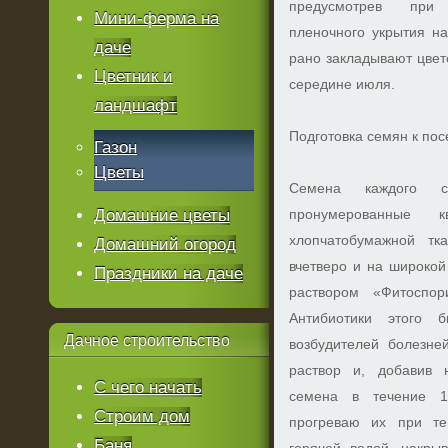
предусмотрев при 
Мини-ферма на
пленочного укрытия на
даче
рано закладывают цвет
Цветник и
середине июля.
ландшафт
Подготовка семян к пос
Газон
Цветы
Семена каждого 
Домашние цветы
пронумерованные 
хлопчатобумажной тк
Домашний огород
вчетверо и на широко
Праздники на даче
раствором «Фитоспо
Антибиотики этого 
Дачное
строительство
возбудителей болезне
раствор и, добавив 
С чего начать
семена в течение 1
Строим дом
прогреваю их при т
Баня