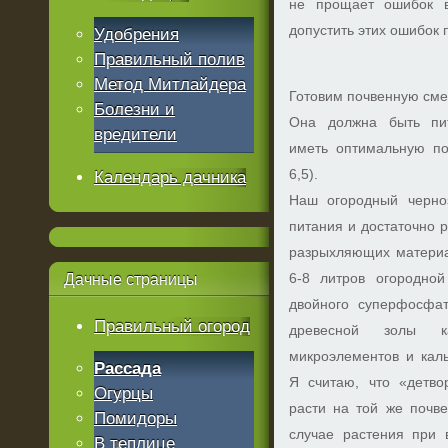
не прощает ошибок в
допустить этих ошибок
Удобрения
Правильный полив
Метод Митлайдера
Готовим почвенную сме
Болезни и
Она должна быть пит
вредители
иметь оптимальную п
6,5).
Календарь дачника
Наш огородный черно
питания и достаточно 
разрыхляющих материа
6-8 литров огородно
Дачные
страницы
двойного суперфосфат
Правильный огород
древесной золы ка
микроэлементов и кал
Рассада
Я считаю, что «детво
Огурцы
расти на той же почве
Помидоры
случае растения при 
В теплице