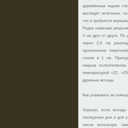
деревянные ящики глу
выглядят эстетично, н
что и требуется корешк
Рядки намечаю укороче
4 см друг от друга. По
через 2,5 см раскл
просеянным перегно
слоем в 1 см. Припу
накрыв полиэтиленом
температурой +22...+2
дружные всходы.
Как ухаживать за сеянц
Хорошо, если всходы
пасмурные дни и для у
часов использую ла