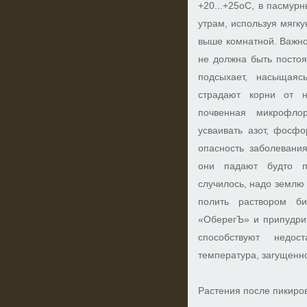
+20...+25оС, в пасмур
утрам, используя мягку
выше комнатной. Важно
не должна быть посто
подсыхает, насыщаяс
страдают корни от н
почвенная микрофло
усваивать азот, фосфор
опасность заболевани
они падают будто п
случилось, надо землю
полить раствором б
«ОберегЪ» и припудри
способствуют недос
температура, загущенно
Растения после пикиро