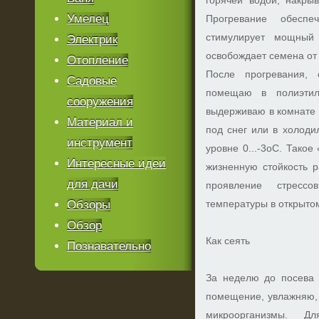
горячей водой, накры
Умелец
Прогревание обеспе
стимулирует мощный
Электрик
освобождает семена от
Отопление
После прогревания,
Садовые
помещаю в полиэтил
сооружения
выдерживаю в комнате д
Материал и
под снег или в холоди
инструмент
уровне 0...-3оС. Тако
Интересные идеи
жизненную стойкость р
для дачи
проявление стресс
Обзоры
температуры в открытом
Обзор
Как сеять
Познавательно
За неделю до посева 
помещение, увлажняю,
микроорганизмы. Д