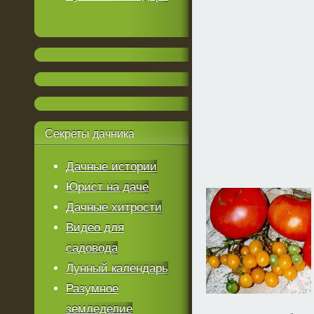
Секреты
дачника
Дачные истории
Юрист на даче
Дачные хитрости
Видео для
садовода
Лунный календарь
Разумное
земледелие