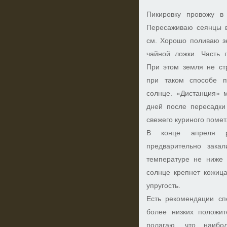
Пикировку провожу в 
Пересаживаю сеянцы в
см. Хорошо поливаю 
чайной ложки. Часть 
При этом земля не ст
при таком способе 
солнце. «Дистанция» 
дней после пересадки
свежего куриного помета
В конце апреля р
предварительно зака
температуре не ниже 
солнце крепнет кожица
упругость.
Есть рекомендации сп
более низких положит
полагаю, что наибо