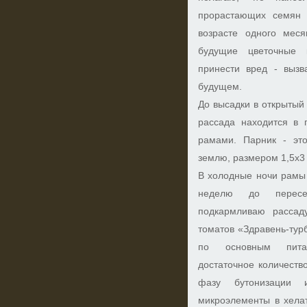
прорастающих семян 
возрасте одного мес
будущие цветочные 
принести вред - вызв
будущем.
До высадки в открытый 
рассада находится в
рамами. Парник - это
землю, размером 1,5х3
В холодные ночи рамы
неделю до пересе
подкармливаю рассад
томатов «Здравень-тур
по основным питат
достаточное количест
фазу бутонизации 
микроэлементы в хела