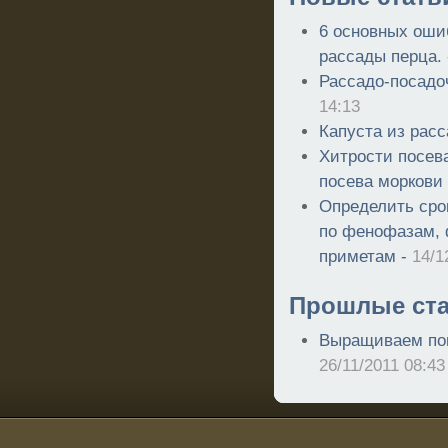
6 основных оши
рассады перца.
Рассадо-посадо
14:13
Капуста из рас
Хитрости посев
посева моркови
Определить сро
по фенофазам, 
приметам -
14/1
Прошлые ста
Выращиваем по
26/11/2011 08:43