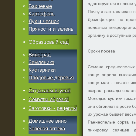
адаптируются к новым 
Бахчевые
Почву я заготавливаю в
Картофель
Дезинфекцию не прово
Лук и чеснок
полезные микрооргани
Пряности и зелень
органику в доступные 
Образцовый сад
Сроки посева
Виноград
Земляника
Семена среднеспелых 
Кустарники
конце апреля высажив
Плодовые деревья
конце мая - начале ию
Отдыхаем вкусно
возраст рассады состав
Молодые кустики томат
Секреты обрезки
они обгоняют в росте б
Заготовки - рецепты
их урожае бывает весь
Домашнее вино
Раннеспелые сорта вы
Зеленая аптека
пикировку сеянцев 