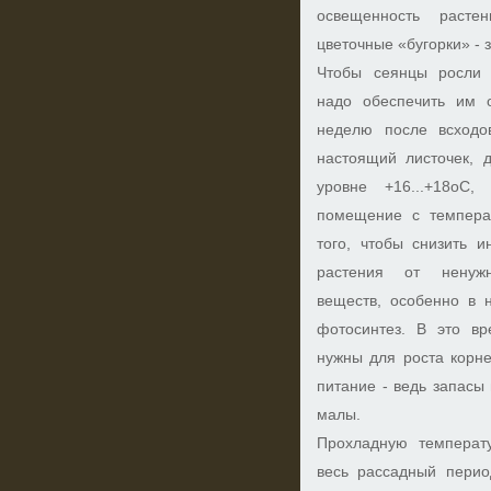
освещенность расте
цветочные «бугорки» - 
Чтобы сеянцы росли 
надо обеспечить им 
неделю после всходо
настоящий листочек, 
уровне +16...+18оС
помещение с температ
того, чтобы снизить и
растения от ненужн
веществ, особенно в н
фотосинтез. В это вр
нужны для роста корн
питание - ведь запасы
малы.
Прохладную температ
весь рассадный перио