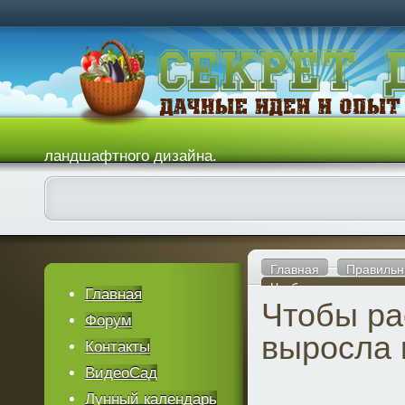
ландшафтного дизайна.
Главная
Правильн
Чтобы рассада выросл
Главная
Чтобы ра
Форум
выросла 
Контакты
ВидеоСад
Лунный календарь