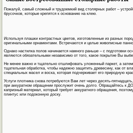
Пожалуй, самый сложный и трудоемкий вид столярных работ – устрой
брусочков, которые крепятся к основанию на клею.
Используя плашки контрастных цветов, изготовленные из разных пор
оригинальными орнаментами. Встречаются и целые живописные панно,
Однако настилка полов начинается намного раньше – с подготовки ос
являются обязательными независимо от того, какое покрытие Вы выбе
Не менее важно и тщательно отшлифовать уложенный паркет, а затем 
тщательная обработка, чтобы надежно защитить древесину, как от вла
специальных масел и воска, которая подчеркивает его природную кра
Услуги плотника снова потребуются Вам лет через десять-пятнадцать,
при аккуратном обращении прослужит очень долго. Обращайтесь к Д
капризный материал, который требует аккуратного обращения, поэтом
плинтус или подоконную доску.