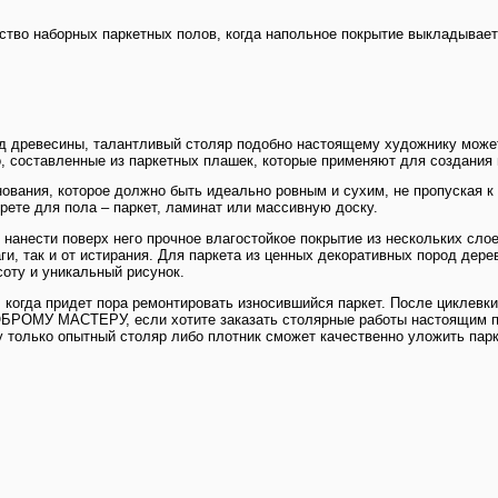
ство наборных паркетных полов, когда напольное покрытие выкладывае
од древесины, талантливый столяр подобно настоящему художнику може
 составленные из паркетных плашек, которые применяют для создания 
нования, которое должно быть идеально ровным и сухим, не пропуская к
рете для пола – паркет, ламинат или массивную доску.
нанести поверх него прочное влагостойкое покрытие из нескольких слое
ги, так и от истирания. Для паркета из ценных декоративных пород дере
соту и уникальный рисунок.
 когда придет пора ремонтировать износившийся паркет. После циклевки
ОБРОМУ МАСТЕРУ, если хотите заказать столярные работы настоящим 
у только опытный столяр либо плотник сможет качественно уложить парк