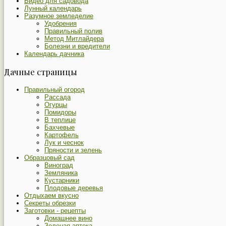
Видео для садовода
Лунный календарь
Разумное земледелие
Удобрения
Правильный полив
Метод Митлайдера
Болезни и вредители
Календарь дачника
Дачные страницы
Правильный огород
Рассада
Огурцы
Помидоры
В теплице
Бахчевые
Картофель
Лук и чеснок
Пряности и зелень
Образцовый сад
Виноград
Земляника
Кустарники
Плодовые деревья
Отдыхаем вкусно
Секреты обрезки
Заготовки - рецепты
Домашнее вино
Зеленая аптека