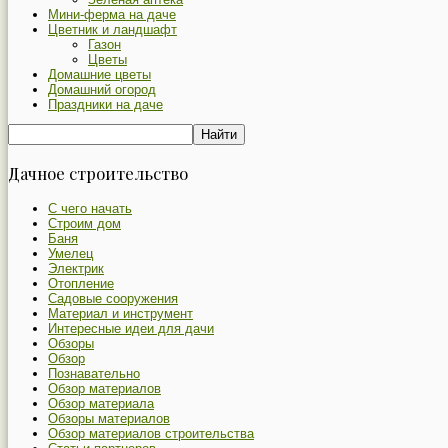
Мини-ферма на даче
Цветник и ландшафт
Газон
Цветы
Домашние цветы
Домашний огород
Праздники на даче
Дачное строительство
С чего начать
Строим дом
Баня
Умелец
Электрик
Отопление
Садовые сооружения
Материал и инструмент
Интересные идеи для дачи
Обзоры
Обзор
Познавательно
Обзор материалов
Обзор материала
Обзоры материалов
Обзор материалов строительства