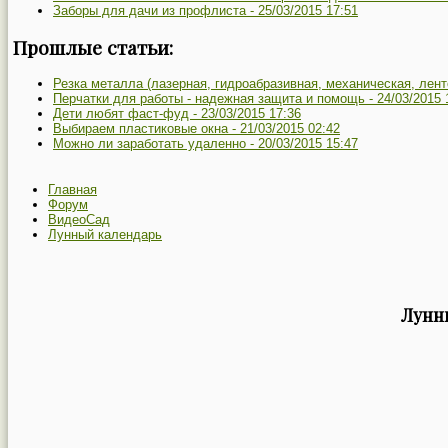
Заборы для дачи из профлиста -
25/03/2015 17:51
Прошлые статьи:
Резка металла (лазерная, гидроабразивная, механическая, лент
Перчатки для работы - надежная защита и помощь -
24/03/2015 
Дети любят фаст-фуд -
23/03/2015 17:36
Выбираем пластиковые окна -
21/03/2015 02:42
Можно ли заработать удаленно -
20/03/2015 15:47
Главная
Форум
ВидеоСад
Лунный календарь
Лунны