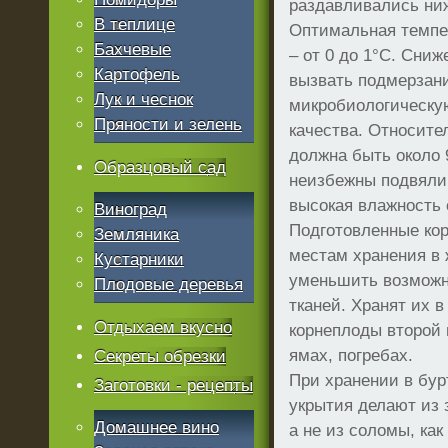
раздавливались ни
В теплице
Оптимальная темпе
Бахчевые
– от 0 до 1°C. Сни
Картофель
вызвать подмерзани
Лук и чеснок
микробиологическую
Пряности и зелень
качества. Относите
должна быть около 
Образцовый сад
неизбежны подвялив
высокая влажность 
Виноград
Подготовленные ко
Земляника
местам хранения в 
Кустарники
уменьшить возможн
Плодовые деревья
тканей. Хранят их 
Отдыхаем вкусно
корнеплоды второй 
ямах, погребах.
Секреты обрезки
При хранении в бур
Заготовки - рецепты
укрытия делают из 
Домашнее вино
а не из соломы, как