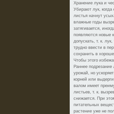
Хранение лука и че
Убирают лук, когда
листья начнут усых
влажные годы вызре
затягивается, иногд
появляются новые к
допускать, т. к. лу
трудно ввести в пер
сохранить в хороше
Чтобы этого избежа
Раннее подрезание 
урожай, но ускоряе
корней или выдерги
валом имеет преим
листьев, т. к. вызр
снижается. При это
питательных вещест
растение уже не по