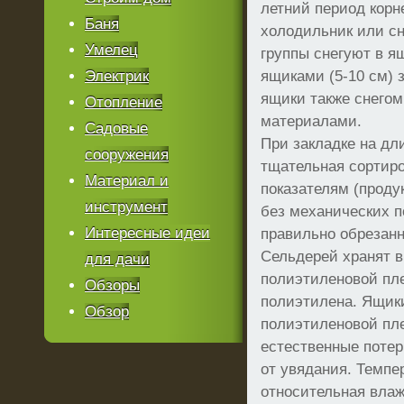
летний период кор
Баня
холодильник или сн
Умелец
группы снегуют в я
Электрик
ящиками (5-10 см) 
ящики также снего
Отопление
материалами.
Садовые
При закладке на дл
сооружения
тщательная сортиро
Материал и
показателям (проду
инструмент
без механических 
Интересные идеи
правильно обрезанн
Сельдерей хранят 
для дачи
полиэтиленовой пле
Обзоры
полиэтилена. Ящик
Обзор
полиэтиленовой пле
естественные потер
от увядания. Темпер
относительная влаж