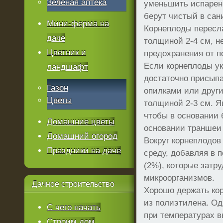
Зеленая аптека
уменьшить испарен
берут чистый в сан
Мини-ферма на
Корнеплоды пересл
даче
толщиной 2-4 см, не
Цветник и
предохранения от п
Если корнеплоды у
ландшафт
достаточно присыпа
Газон
опилками или друг
Цветы
толщиной 2-3 см. Я
чтобы в основании б
Домашние цветы
основании траншеи 
Домашний огород
Вокруг корнеплодо
Праздники на даче
среду, добавляя в 
(2%), которые затр
микроорганизмов.
Дачное
строительство
Хорошо держать ко
из полиэтилена. Од
С чего начать
при температурах в
Строим дом