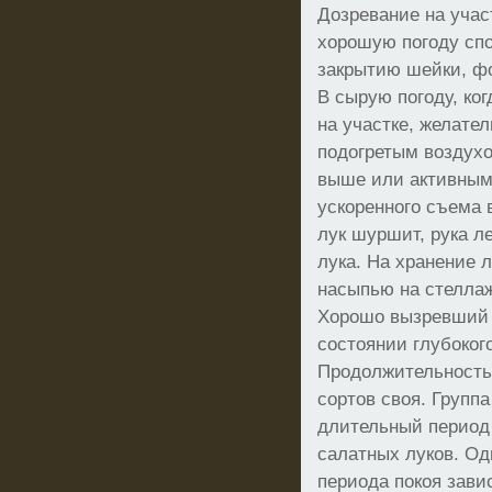
Дозревание на участ
хорошую погоду сп
закрытию шейки, ф
В сырую погоду, ког
на участке, желате
подогретым воздухо
выше или активным
ускоренного съема
лук шуршит, рука л
лука. На хранение 
насыпью на стелла
Хорошо вызревший 
состоянии глубоког
Продолжительность
сортов своя. Групп
длительный период 
салатных луков. Од
периода покоя зави