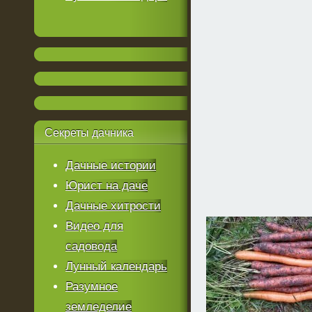
Секреты
дачника
Дачные истории
Юрист на даче
Дачные хитрости
Видео для
садовода
Лунный календарь
Разумное
земледелие