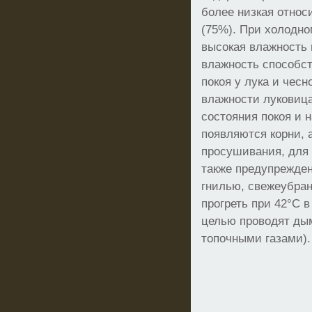
более низкая относ
(75%). При холодно
высокая влажность 
влажность способс
покоя у лука и чес
влажности луковиц
состояния покоя и 
появляются корни, 
просушивания, для 
также предупрежде
гнилью, свежеубран
прогреть при 42°C в
целью проводят дым
топочными газами).