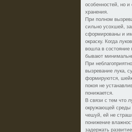
особенностей, но и
хранения.
При полном вызрева
сильно усохшей, за
сформированы и им
окраску. Когда лук
вошла в состояние 
бывают минимальны
При неблагоприятно
вызревание лука, с
формируются, шейка
покоя не устанавли
понижается.
В связи с тем что 
окружающей среды 
чешуй, ей не страш
понижение влажност
задержать развити