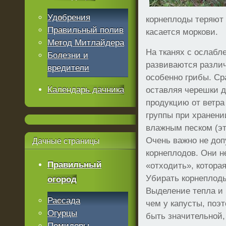
Удобрения
корнеплоды теряют 
Правильный полив
касается моркови.
Метод Митлайдера
На тканях с ослабл
Болезни и
развиваются разли
вредители
особенно грибы. Ср
Календарь дачника
оставляя черешки д
продукцию от ветра
группы при хранен
влажным песком (эт
Очень важно не до
Дачные
страницы
корнеплодов. Они 
Правильный
«отходить», которая
Убирать корнеплоды
огород
Выделение тепла и 
Рассада
чем у капусты, поэ
Огурцы
быть значительной,
Помидоры