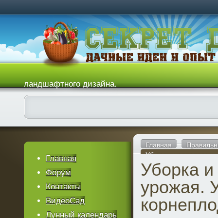
ландшафтного дизайна.
Главная
Правильн
Уборка и хранение ур
Главная
Уборка и
Форум
урожая. 
Контакты
корнепло
ВидеоСад
Лунный календарь