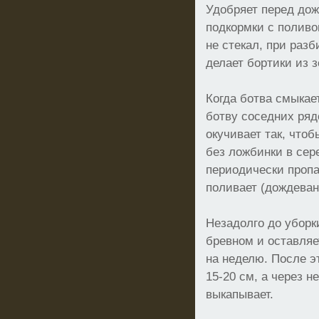
Удобряет перед до
подкормки с поливо
не стекал, при разб
делает бортики из 
Когда ботва смыкае
ботву соседних ряд
окучивает так, что
без ложбинки в сер
периодически пропа
поливает (дождеван
Незадолго до уборк
бревном и оставляе
на неделю. После э
15-20 см, а через н
выкапывает.