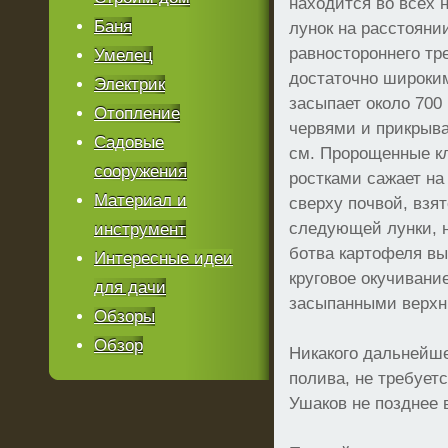
находится во всех 
Баня
лунок на расстояни
равностороннего тре
Умелец
достаточно широким
Электрик
засыпает около 700 
Отопление
червями и прикрыва
Садовые
см. Пророщенные кл
сооружения
ростками сажает на
Материал и
сверху почвой, взя
следующей лунки, н
инструмент
ботва картофеля вы
Интересные идеи
круговое окучивание
для дачи
засыпанными верхни
Обзоры
Обзор
Никакого дальнейше
полива, не требуетс
Ушаков не позднее 