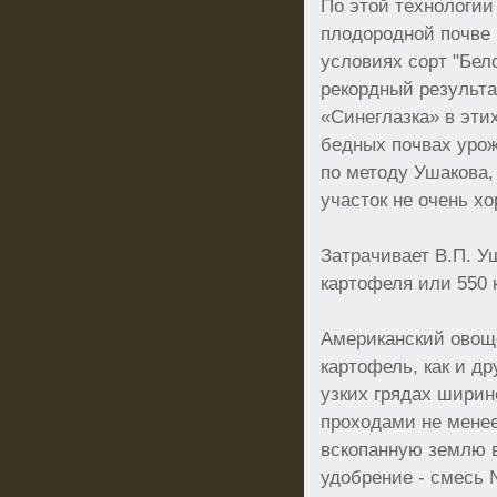
По этой технологии
плодородной почве 
условиях сорт "Бел
рекордный результат
«Синеглазка» в этих
бедных почвах уро
по методу Ушакова,
участок не очень хо
Затрачивает В.П. У
картофеля или 550 
Американский овощ
картофель, как и д
узких грядах ширин
проходами не менее
вскопанную землю 
удобрение - смесь 