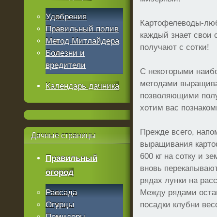
Удобрения
Картофелеводы-люб
Правильный полив
каждый знает свои 
Метод Митлайдера
получают с сотки!
Болезни и
вредители
С некоторыми наиб
методами выращива
Календарь дачника
позволяющими полу
хотим вас познаком
Прежде всего, нап
Дачные
страницы
выращивания картоф
600 кг на сотку и 
Правильный
вновь перекапывают
огород
рядах лунки на расс
Рассада
Между рядами оста
Огурцы
посадки клубни вес
Помидоры