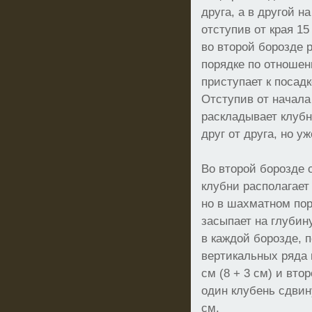
друга, а в другой н
отступив от края 1
во второй борозде
порядке по отношен
приступает к посадк
Отступив от начала
раскладывает клубн
друг от друга, но у
Во второй борозде 
клубни располагает
но в шахматном пор
засыпает на глубину
в каждой борозде, 
вертикальных ряда 
см (8 + 3 см) и вто
один клубень сдвин
см.