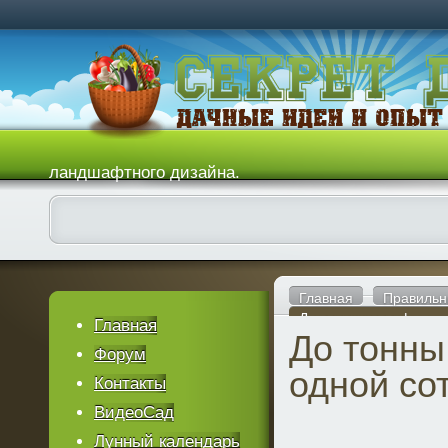
ландшафтного дизайна.
Главная
Правильн
До тонны картофеля с
Главная
До тонны
Форум
одной со
Контакты
ВидеоСад
Лунный календарь