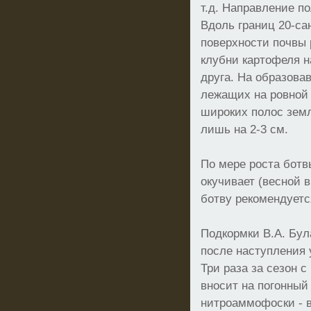
т.д. Направление по
Вдоль границ 20-са
поверхности почвы
клубни картофеля н
друга. На образов
лежащих на ровной 
широких полос земл
лишь на 2-3 см.
По мере роста ботв
окучивает (весной 
ботву рекомендуетс
Подкормки В.А. Бул
после наступления 
Три раза за сезон 
вносит на погонный 
нитроаммофоски - 