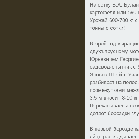
На сотку В.А. Булан
картофеля или 590 к
Урожай 600-700 кг с
тонны с сотки!
Второй год выращив
двухъярусному мет
Юрьевичем Георгиев
садовод-опытник с
Яновна Штейн. Учас
разбивает на полос
промежутками межд
3,5 м вносит 8-10 кг
Перекапывает и по 
делает бороздки гл
В первой борозде к
яйцо раскладывает 