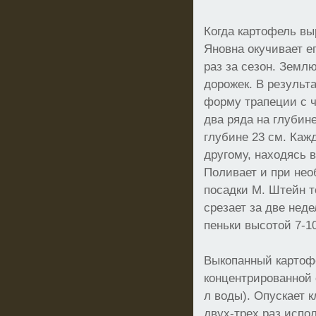
Когда картофель вы
Яновна окучивает ег
раз за сезон. Земл
дорожек. В результ
форму трапеции с 
два ряда на глубине
глубине 23 см. Каж
другому, находясь 
Поливает и при не
посадки М. Штейн т
срезает за две нед
пеньки высотой 7-1
Выкопанный картоф
концентрированной с
л воды). Опускает к
двух-трех раз испо