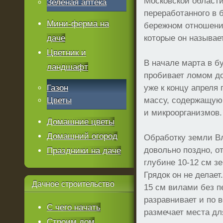
Московской области
Зеленая аптека
переработанного в 
Мини-ферма на
бережном отношени
даче
которые он называе
Цветник и
В начале марта в б
ландшафт
пробивает ломом до
Газон
уже к концу апреля
Цветы
массу, содержащую
и микроорганизмов.
Домашние цветы
Домашний огород
Обработку земли В
довольно поздно, от
Праздники на даче
глубине 10-12 см зе
Грядок он не делает
Дачное
строительство
15 см вилами без п
разравнивает и по 
С чего начать
размечает места для
Строим дом