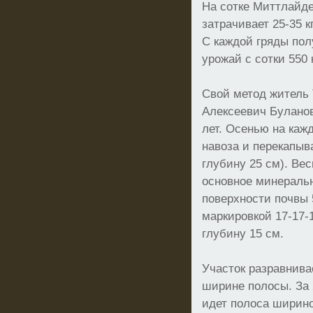
На сотке Миттлайде
затрачивает 25-35 к
С каждой гряды пол
урожай с сотки 550 к
Свой метод житель 
Алексеевич Буланов
лет. Осенью на кажд
навоза и перекапыв
глубину 25 см). Ве
основное минеральн
поверхности почвы 
маркировкой 17-17-
глубину 15 см.
Участок разравнива
ширине полосы. За 
идет полоса ширино