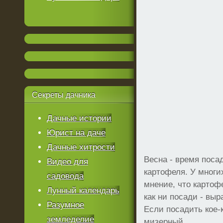
Секреты
дачника
Дачные истории
Юрист на даче
Дачные хитрости
Весна - время поса
Видео для
картофеля. У многи
садовода
мнение, что картоф
Лунный календарь
как ни посади - выра
Разумное
Если посадить кое-
земледелие
мизерный.