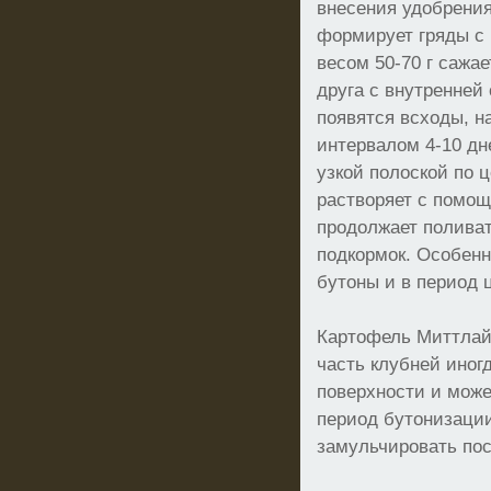
внесения удобрения
формирует гряды с
весом 50-70 г сажае
друга с внутренней 
появятся всходы, на
интервалом 4-10 дн
узкой полоской по 
растворяет с помощ
продолжает поливат
подкормок. Особенн
бутоны и в период 
Картофель Миттлайд
часть клубней иногд
поверхности и може
период бутонизаци
замульчировать пос