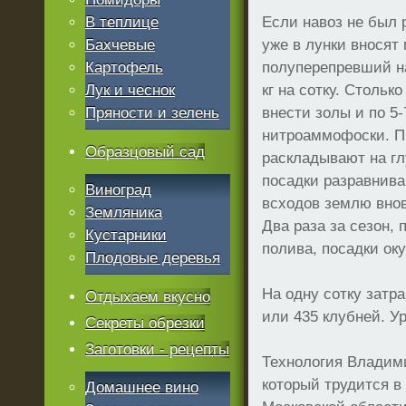
В теплице
Если навоз не был 
Бахчевые
уже в лунки вносят
Картофель
полуперепревший на
Лук и чеснок
кг на сотку. Стольк
Пряности и зелень
внести золы и по 5-
нитроаммофоски. П
Образцовый сад
раскладывают на гл
посадки разравнив
Виноград
всходов землю внов
Земляника
Два раза за сезон,
Кустарники
полива, посадки ок
Плодовые деревья
На одну сотку затр
Отдыхаем вкусно
или 435 клубней. Ур
Секреты обрезки
Заготовки - рецепты
Технология Владим
который трудится в
Домашнее вино