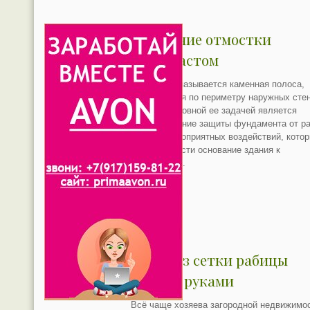
Утепление отмостки
пенопластом
Отмосткой называется каменная полоса,
проложенная по периметру наружных сте
здания. Основной ее задачей является
осуществление защиты фундамента от ра
рода неблагоприятных воздействий, кото
могут привести основание здания к
разрушению.
Забор из сетки рабицы
своими руками
Всё чаще хозяева загородной недвижимо