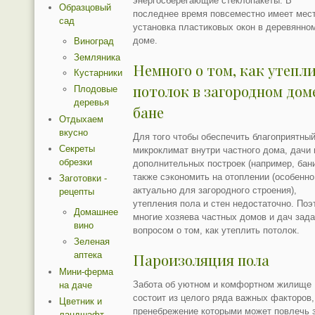
энергосберегающие стеклопакеты. В
Образцовый
последнее время повсеместно имеет мес
сад
установка пластиковых окон в деревянно
доме.
Виноград
Земляника
Немного о том, как утепл
Кустарники
потолок в загородном дом
Плодовые
деревья
бане
Отдыхаем
вкусно
Для того чтобы обеспечить благоприятны
Секреты
микроклимат внутри частного дома, дачи
обрезки
дополнительных построек (например, бани
также сэкономить на отоплении (особенно
Заготовки -
актуально для загородного строения),
рецепты
утепления пола и стен недостаточно. Поэ
Домашнее
многие хозяева частных домов и дач зад
вино
вопросом о том, как утеплить потолок.
Зеленая
аптека
Пароизоляция пола
Мини-ферма
Забота об уютном и комфортном жилище
на даче
состоит из целого ряда важных факторов,
Цветник и
пренебрежение которыми может повлечь 
ландшафт