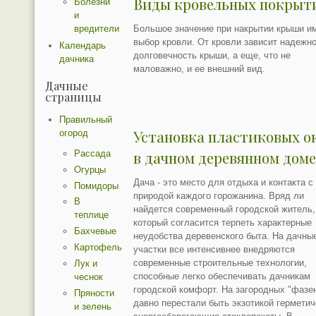
Виды кровельных покрыт
Болезни
и
вредители
Большое значение при накрытии крыши и
выбор кровли. От кровли зависит надежно
Календарь
долговечность крыши, а еще, что не
дачника
маловажно, и ее внешний вид.
Дачные
страницы
Правильный
Установка пластиковых о
огород
Рассада
в дачном деревянном дом
Огурцы
Дача - это место для отдыха и контакта с
Помидоры
природой каждого горожанина. Вряд ли
В
найдется современный городской житель,
теплице
который согласится терпеть характерные
Бахчевые
неудобства деревенского быта. На дачны
Картофель
участки все интенсивнее внедряются
современные строительные технологии,
Лук и
способные легко обеспечивать дачникам
чеснок
городской комфорт. На загородных "фазе
Пряности
давно перестали быть экзотикой герметич
и зелень