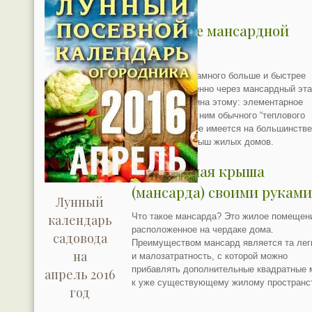
Утепление мансардной
крыши
Потери тепла намного больше и быстрее
происходят именно через мансардный эта
Основная причина этому: элементарное
отсутствие над ним обычного “теплового
одеяла”, которое имеется на большинств
капитальных крыш жилых домов.
Мансардная крыша
(мансарда) своими рукам
Лунный
Что такое мансарда? Это жилое помещен
календарь
расположенное на чердаке дома.
садовода
Преимуществом мансард является та лег
на
и малозатратность, с которой можно
прибавлять дополнительные квадратные 
апрель 2016
к уже существующему жилому пространс
год