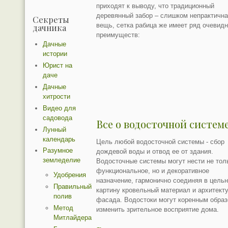
приходят к выводу, что традиционный
деревянный забор – слишком непрактичн
Секреты
вещь, сетка рабица же имеет ряд очевид
дачника
преимуществ:
Дачные
истории
Юрист на
даче
Дачные
хитрости
Видео для
садовода
Все о водосточной систем
Лунный
календарь
Цель любой водосточной системы - сбор
Разумное
дождевой воды и отвод ее от здания.
земледелие
Водосточные системы могут нести не тол
функциональное, но и декоративное
Удобрения
назначение, гармонично соединяя в цель
Правильный
картину кровельный материал и архитект
полив
фасада. Водостоки могут коренным обра
Метод
изменить зрительное восприятие дома.
Митлайдера