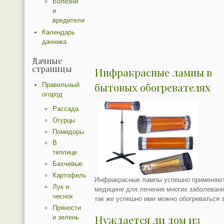
Болезни
и
вредители
Календарь
дачника
Дачные
страницы
Инфракрасные лампы в
бытовых обогревателях
Правильный
огород
Рассада
Огурцы
Помидоры
В
теплице
Бахчевые
Картофель
Инфракрасные лампы успешно применяют
Лук и
медицине для лечения многих заболевани
чеснок
так же успешно ими можно обогреваться 
Пряности
Нуждается ли дом из
и зелень