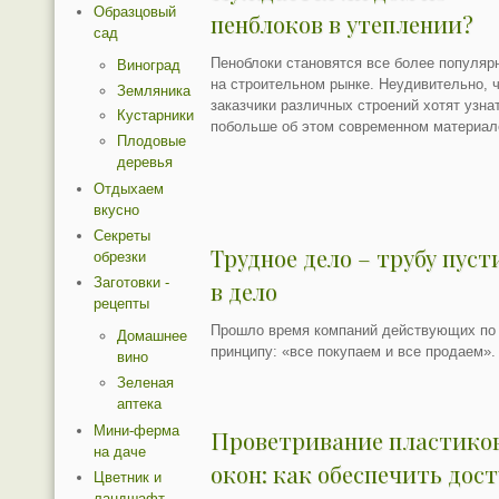
Образцовый
пенблоков в утеплении?
сад
Пеноблоки становятся все более популя
Виноград
на строительном рынке. Неудивительно, 
Земляника
заказчики различных строений хотят узна
Кустарники
побольше об этом современном материал
Плодовые
деревья
Отдыхаем
вкусно
Секреты
Трудное дело – трубу пуст
обрезки
Заготовки -
в дело
рецепты
Прошло время компаний действующих по
Домашнее
принципу: «все покупаем и все продаем».
вино
Зеленая
аптека
Мини-ферма
Проветривание пластико
на даче
окон: как обеспечить дос
Цветник и
ландшафт