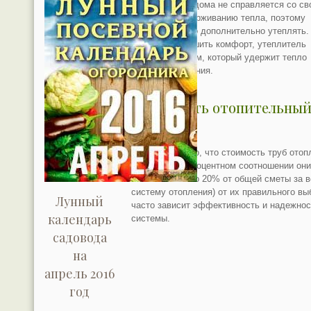
Иногда фасад дома не справляется со св
задачей по удерживанию тепла, поэтому
необходимо его дополнительно утеплять.
позволит улучшить комфорт, утеплитель
станет барьером, который удержит тепло
внутри помещения.
Как купить отопительны
котел
Не смотря на то, что стоимость труб отоп
не высока (в процентном соотношении он
занимают около 20% от общей сметы за 
систему отопления) от их правильного вы
Лунный
часто зависит эффективность и надежнос
календарь
системы.
садовода
на
апрель 2016
год