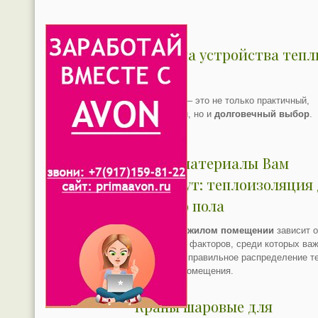
Правила устройства тепл
полов
Теплый пол – это не только практичный,
комфортный, но и
долговечный выбор
.
Какие материалы Вам
подойдут: теплоизоляция
теплого пола
Комфорт в жилом помещении
зависит о
целого ряда факторов, среди которых ва
роль играет правильное распределение т
по объему помещения.
Краны шаровые для