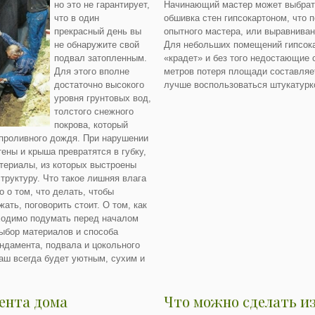
но это не гарантирует,
Начинающий мастер может выбрать
что в один
обшивка стен гипсокартоном, что 
прекрасный день вы
опытного мастера, или выравнива
не обнаружите свой
Для небольших помещений гипсока
подвал затопленным.
«крадет» и без того недостающие 
Для этого вполне
метров потеря площади составляе
достаточно высокого
лучше воспользоваться штукатурк
уровня грунтовых вод,
толстого снежного
покрова, который
 проливного дождя. При нарушении
тены и крыша превратятся в губку,
териалы, из которых выстроены
труктуру. Что такое лишняя влага
о о том, что делать, чтобы
ать, поговорить стоит. О том, как
ходимо подумать перед началом
ыбор материалов и способа
ндамента, подвала и цокольного
ваш всегда будет уютным, сухим и
ента дома
Что можно сделать из