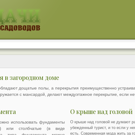
я в загородном доме
обладают дощатые полы, а перекрытия преимущественно устраив
ооружается с мансардой, делают междуэтажное перекрытие, если н
мента
О крыше над головой
ожно использовать фундаменты
О крыше над головой не думают ра
убежденный турист, и то если у н
е) или столбчатые (в виде
есть. Современная мода жить за г
Оба типа фундамента можно