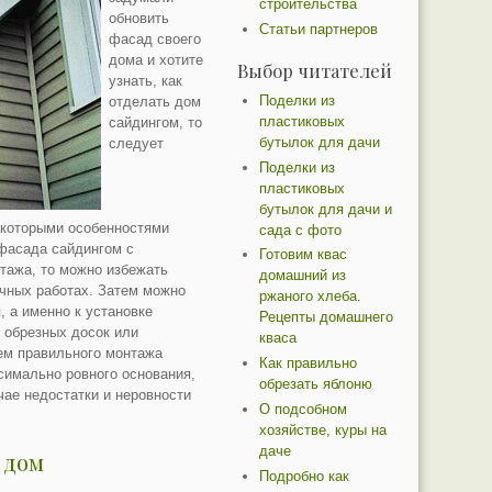
строительства
обновить
Статьи партнеров
фасад своего
дома и хотите
Выбор читателей
узнать, как
Поделки из
отделать дом
пластиковых
сайдингом, то
бутылок для дачи
следует
Поделки из
пластиковых
бутылок для дачи и
екоторыми особенностями
сада с фото
 фасада сайдингом с
Готовим квас
тажа, то можно избежать
домашний из
очных работах. Затем можно
ржаного хлеба.
, а именно к установке
Рецепты домашнего
 обрезных досок или
кваса
м правильного монтажа
Как правильно
симально ровного основания,
обрезать яблоню
ае недостатки и неровности
О подсобном
хозяйстве, куры на
даче
 дом
Подробно как