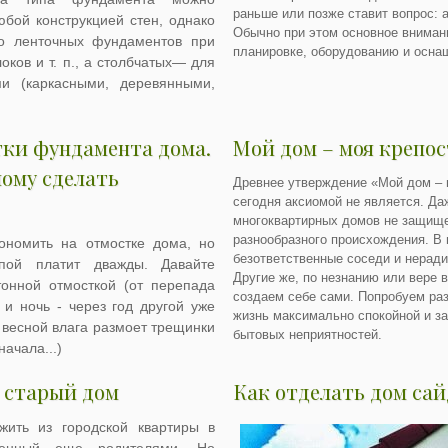
раньше или позже ставит вопрос: 
юбой конструкцией стен, однако
Обычно при этом основное вниман
во ленточных фундаментов при
планировке, оборудованию и осна
оков и т. п., а столбчатых— для
и (каркасными, деревянными,
тки фундамента дома.
Мой дом – моя крепос
ому сделать
Древнее утверждение «Мой дом – 
сегодня аксиомой не является. Да
многоквартирных домов не защище
разнообразного происхождения. В
ономить на отмостке дома, но
безответственные соседи и нерад
упой платит дважды. Давайте
Другие же, по незнанию или вере 
онной отмосткой (от перепада
создаем себе сами. Попробуем раз
 и ночь - через год другой уже
жизнь максимально спокойной и з
 весной влага размоет трещинки
бытовых неприятностей.
начала...)
 старый дом
Как отделать дом са
ить из городской квартиры в