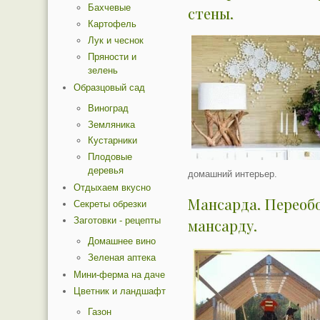
Бахчевые
стены.
Картофель
Лук и чеснок
Пряности и
зелень
Образцовый сад
Виноград
Земляника
Кустарники
Плодовые
деревья
домашний интерьер.
Отдыхаем вкусно
Мансарда. Переобо
Секреты обрезки
Заготовки - рецепты
мансарду.
Домашнее вино
Зеленая аптека
Мини-ферма на даче
Цветник и ландшафт
Газон