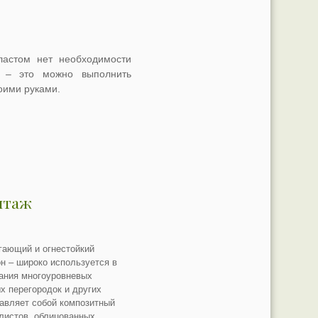
ластом нет необходимости
й – это можно выполнить
оими руками.
нтаж
гающий и огнестойкий
н – широко используется в
ания многоуровневых
х перегородок и других
тавляет собой композитный
листов, облицованных