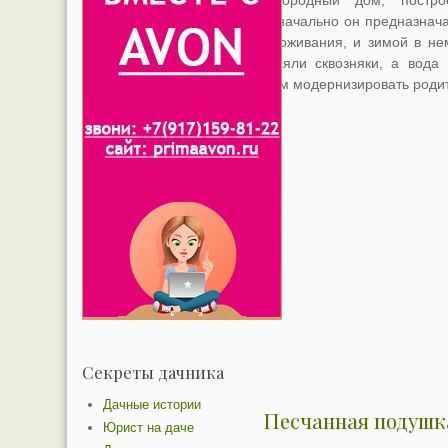
загородный дом, постр
изначально он предназнач
проживания, и зимой в не
гуляли сквозняки, а вода
нам модернизировать роди
Секреты дачника
Дачные истории
Песчанная подушк
Юрист на даче