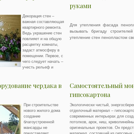
руками
Декорация стен –
важная составляющая
Для утепления фасада пеноп
квартирного ремонта.
вызывать бригаду строителе
Ведь украшение стен
утепление стен пенопластом св
повлияет и на общую
расцветку комнаты,
задаст атмосферу в
помещении. Первое, с
чего следует начать –
учесть рельеф и
рудование чердака в
Самостоятельный мо
гипсокартона
При строительстве
Экологически чистый, энергосбере
нового жилого дома
отделочный материал – гипсокарто
создание
современных интерьерах для созд
благоустроенной
потолков, арок, ниш, криволинейны
мансарды не
оригинальных проектов. Он предс
представляет
материал, состоящий из гипсовых 