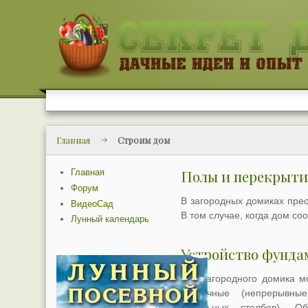
Главная
Строим дом
Главная
Полы и перекрыти
Форум
В загородных домиках пре
ВидеоСад
В том случае, когда дом с
Лунный календарь
Устройство фунда
Для загородного домика м
ленточные (непрерывны
отдельных столбов). 