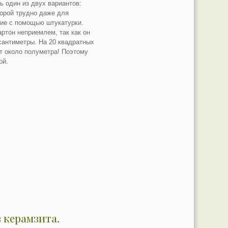
 один из двух вариантов:
порой трудно даже для
ние с помощью штукатурки.
ртон неприемлем, так как он
сантиметры. На 20 квадратных
т около полуметра! Поэтому
ой.
 керамзита.