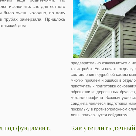
оенный еще родителями. Но
ался исключительно для летнего
м было очень холодно, по полу
 в трубах замерзала. Пришлось
тельский дом.
предварительно ознакомиться с н
таких работ. Если начать отделку
составления подробной схемы мон
многих проблем и ошибок в отдел
приступать к подготовке основания
обрешетки из деревянных брусьев,
металлопрофиля. Важным условие
сайдинга является подготовка мак
поскольку в противоположном случ
лишь подчеркнутся сайдингом.
а под фундамент.
Как утеплить дачный