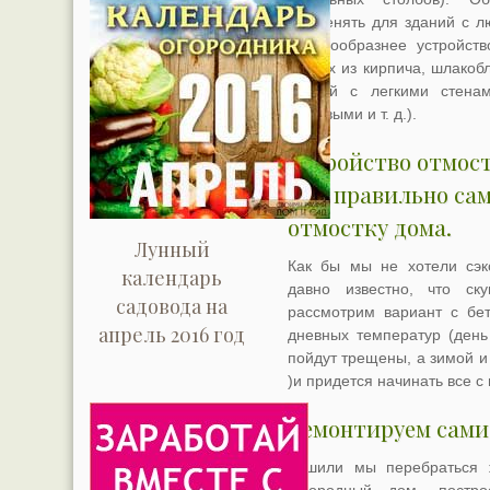
применять для зданий с л
целесообразнее устройст
стенах из кирпича, шлакобл
зданий с легкими стенам
щитовыми и т. д.).
Устройство отмос
Как правильно сам
отмостку дома.
Лунный
Как бы мы не хотели сэк
календарь
давно известно, что ск
садовода на
рассмотрим вариант с бет
апрель 2016 год
дневных температур (день
пойдут трещены, а зимой и
)и придется начинать все с 
Ремонтируем сами
Решили мы перебраться ж