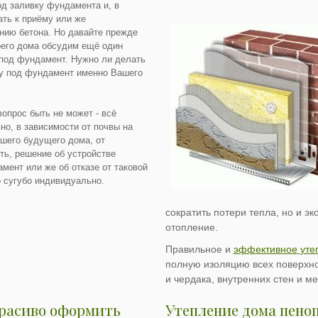
под заливку фундамента и, в
ать к приёму или же
нию бетона. Но давайте прежде
оего дома обсудим ещё один
под фундамент. Нужно ли делать
у под фундамент именно Вашего
вопрос быть не может - всё
но, в зависимости от почвы на
ашего будущего дома, от
ть, решение об устройстве
мент или же об отказе от таковой
 сугубо индивидуально.
сократить потери тепла, но и эк
отопление.
Правильное и
эффективное
уте
полную изоляцию всех поверхн
и чердака, внутренних стен и м
красиво оформить
Утепление дома пено