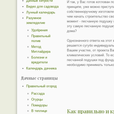
Дачные хитрости
И так, у Вас готов котлован 
Видео для садовода
принципе, уже можно приступ
собственноручному изготовле
Лунный календарь
чем начать строительство св
Разумное
момент - песчанную подушку 
земледелие
эту самую песчанную подушк
Удобрения
дома?
Правильный
Однозначного ответа на этот 
полив
решается сугубо индивидуаль
Метод
Вашем участке, от проекта В
Митлайдера
климатических условий. То ес
Болезни и
песчанной подушки под фунда
вредители
необходимо принимать только
Календарь дачника
Дачные страницы
Правильный огород
Рассада
Огурцы
Помидоры
Как правильно и 
В теплице