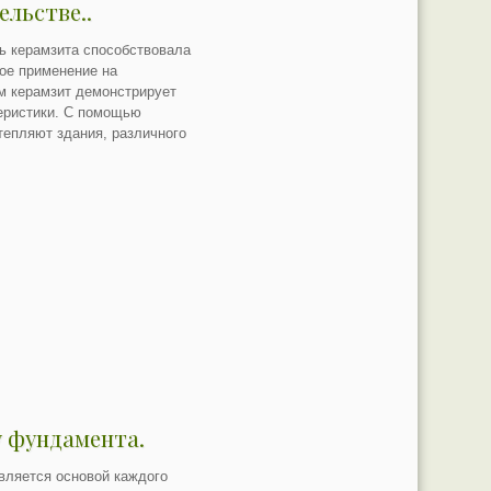
льстве..
ь керамзита способствовала
ое применение на
м керамзит демонстрирует
еристики. С помощью
тепляют здания, различного
у фундамента.
ляется основой каждого