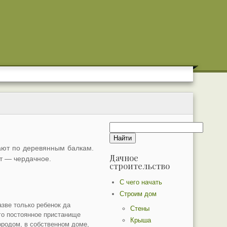
ают по деревянным балкам.
Дачное
ет — чердачное.
строительство
С чего начать
Строим дом
зве только ребенок да
Стены
его постоянное пристанище
Крыша
ородом, в собственном доме,