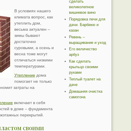
сделать
великолепное
В условиях нашего
вишневое вино
климата вопрос, как
Порядовка печи для
утеплить дом,
дачи. Барбекю и
весьма актуален –
казан
зимы бывают
Ревень –
достаточно
выращивание и уход
суровыми, а осень и
Его величество
весна тоже могут
арбуз
отличаться низкими
Как сделать
температурами.
крыльцо своими
руками
Утепление
дома
Теплый туалет на
помогает не только
даче
ономит затраты на
Домашняя очистка
самогона
пление
включает в себя
остей в доме – фундамента
ежэтажных перекрытий.
пластом своими