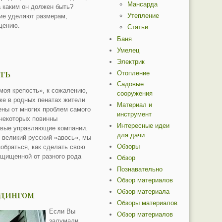
Мансарда
а каким он должен быть?
Утепление
ие уделяют размерам,
щению.
Статьи
Баня
Умелец
Электрик
ть
Отопление
Садовые
моя крепость», к сожалению,
сооружения
же в родных пенатах жители
Материал и
ны от многих проблем самого
инструмент
 некоторых повинны
Интересные идеи
ивые управляющие компании.
для дачи
в великий русский «авось», мы
Обзоры
обраться, как сделать свою
ащищенной от разного рода
Обзор
Познавательно
Обзор материалов
йдингом
Обзор материала
Обзоры материалов
Если Вы
Обзор материалов
задумали