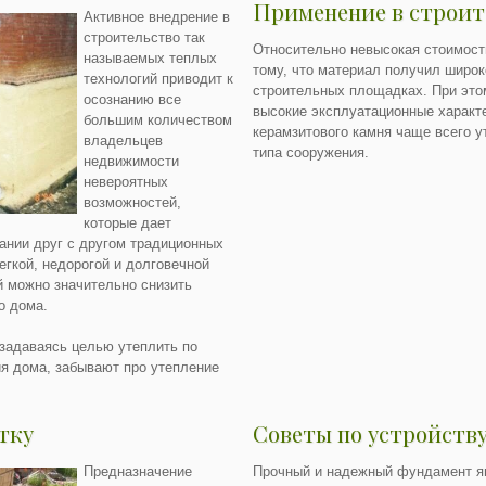
Применение в строите
Активное внедрение в
строительство так
Относительно невысокая стоимост
называемых теплых
тому, что материал получил широк
технологий приводит к
строительных площадках. При это
осознанию все
высокие эксплуатационные характ
большим количеством
керамзитового камня чаще всего у
владельцев
типа сооружения.
недвижимости
невероятных
возможностей,
которые дает
ании друг с другом традиционных
егкой, недорогой и долговечной
й можно значительно снизить
о дома.
 задаваясь целью утеплить по
я дома, забывают про утепление
тку
Советы по устройств
Предназначение
Прочный и надежный фундамент яв