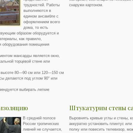
трудностей. Работы
снаружи картоном.
выполняются в
едином ансамбле с
оформлением всего
дома, то есть
твующим образом оборудуется и
териалы, как правило,
ля оборудования помещения
ентом мансарды является окно,
кальной торцевой стене или
а высоте 80—90 см или 120—150 см
осы делаются под углом 90° или
мендуется выбирать легкие
оизоляцию
Штукатурим стены с
В средней полосе
Выровнять кривые углы и стены, к
России тропических
аккуратно установить плинтус или 
ливней не случается,
полку или повесить телевизор, мо