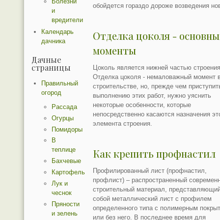
Болезни
обойдется гораздо дороже возведения нов
и
вредители
Календарь
Отделка цоколя - основны
дачника
моменты
Дачные
страницы
Цоколь является нижней частью строения
Отделка цоколя - немаловажный момент 
Правильный
строительстве, но, прежде чем приступит
огород
выполнению этих работ, нужно уяснить
некоторые особенности, которые
Рассада
непосредственно касаются назначения эт
Огурцы
элемента строения.
Помидоры
В
теплице
Как крепить профнастил
Бахчевые
Профилированный лист (профнастил,
Картофель
профлист) – распространенный современ
Лук и
строительный материал, представляющи
чеснок
собой металлический лист с профилем
Пряности
определенного типа с полимерным покры
и зелень
или без него. В последнее время для