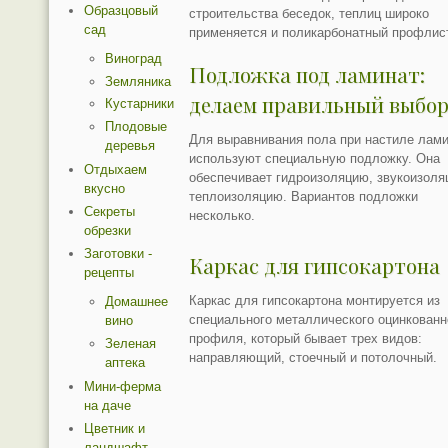
Образцовый
строительства беседок, теплиц широко
сад
применяется и поликарбонатный профлис
Виноград
Подложка под ламинат:
Земляника
делаем правильный выбо
Кустарники
Плодовые
Для выравнивания пола при настиле лам
деревья
используют специальную подложку. Она
Отдыхаем
обеспечивает гидроизоляцию, звукоизоля
вкусно
теплоизоляцию. Вариантов подложки
Секреты
несколько.
обрезки
Заготовки -
Каркас для гипсокартона
рецепты
Каркас для гипсокартона монтируется из
Домашнее
специального металлического оцинкованн
вино
профиля, который бывает трех видов:
Зеленая
направляющий, стоечный и потолочный.
аптека
Мини-ферма
на даче
Цветник и
ландшафт