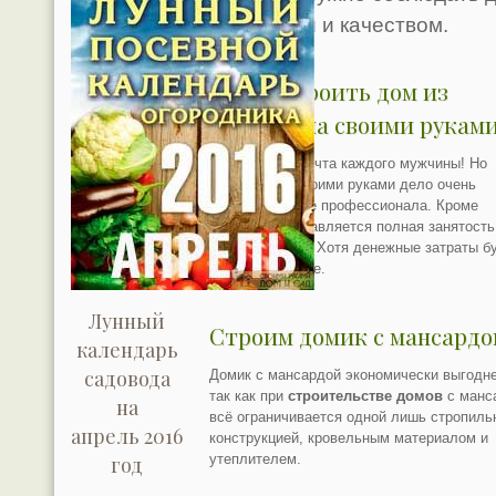
экономией и качеством.
Как построить дом из
газобетона своими рукам
Свой дом — мечта каждого мужчины! Но
сделать его своими руками дело очень
сложное для не профессионала. Кроме
сложности добавляется полная занятость
строительстве. Хотя денежные затраты б
на порядок ниже.
Лунный
Строим домик с мансардо
календарь
садовода
Домик с мансардой экономически выгодне
так как при
строительстве домов
с манс
на
всё ограничивается одной лишь стропиль
апрель 2016
конструкцией, кровельным материалом и
утеплителем.
год