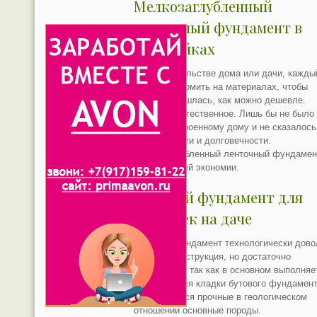
Мелкозаглубленный
ленточный фундамент в
постройках
При строительстве дома или дачи, кажды
хочет сэкономить на материалах, чтобы
стройка обошлась, как можно дешевле.
Желание естественное. Лишь бы не было
ущерб построенному дому и не сказалось
его прочности и долговечности.
Мелкозаглубленный ленточный фундамен
один из путей экономии.
Бутовый фундамент для
построек на даче
Бутовый фундамент технологически дово
прочная конструкция, но достаточно
трудоёмкая, так как в основном выполняе
вручную. Для кладки бутового фундамен
используются прочные в геологическом
отношении основные породы.