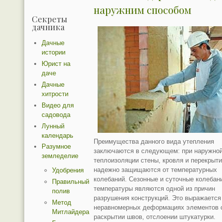
наружним способом
Секреты
дачника
Дачные
истории
Юрист на
даче
Дачные
хитрости
Видео для
садовода
Лунный
календарь
Преимущества данного вида утепления
Разумное
заключаются в следующем: при наружно
земледелие
теплоизоляции стены, кровля и перекрыт
надежно защищаются от температурных
Удобрения
колебаний. Сезонные и суточные колебан
Правильный
температуры являются одной из причин
полив
разрушения конструкций. Это выражается
Метод
неравномерных деформациях элементов 
Митлайдера
раскрытии швов, отслоении штукатурки.