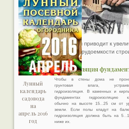
способами приводит к увел
большой трудоемкости стро
Гидроизоляция фундамен
Чтобы в стены дома не прони
Лунный
грунтовая влага, устраива
календарь
гидроизоляция. В каменных и кирп
фундаментах гидроизоляцию кл
садовода
обычно на высоте 15...25 см от у
на
земли. Если полы кладут на балк
апрель 2016
гидроизоляция должна быть на 5...
год
ниже их.