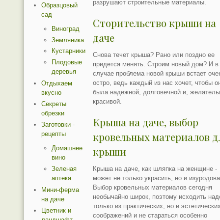
разрушают строительные материалы.
Образцовый
сад
Сторительство крыши на
Виноград
даче
Земляника
Кустарники
Снова течет крыша? Рано или поздно ее
Плодовые
придется менять. Строим новый дом? И в
деревья
случае проблема новой крыши встает оче
остро, ведь каждый из нас хочет, чтобы о
Отдыхаем
была надежной, долговечной и, желатель
вкусно
красивой.
Секреты
обрезки
Крыша на даче, выбор
Заготовки -
рецепты
кровельных материалов д
Домашнее
крыши
вино
Зеленая
Крыша на даче, как шляпка на женщине -
аптека
может не только украсить, но и изуродова
Выбор кровельных материалов сегодня
Мини-ферма
необычайно широк, поэтому исходить над
на даче
только из практических, но и эстетически
Цветник и
соображений и не стараться особенно
ландшафт