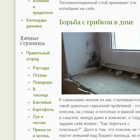
Болезни
Теплоизоляционный слой принимает эти
и
колебания на себя.
вредители
Борьба с грибком в доме
Календарь
дачника
Дачные
страницы
Правильный
огород
Рассада
Огурцы
Помидоры
В
теплице
К сожалению многие из нас сталкиваются
Бахчевые
такой довольно серьезной проблемой - эт
Картофель
плесень на стенах и потолках в ванной к
Лук и
и санузле, иногда даже в комнатах, и тог
чеснок
задаем себе вопрос: "Как бороться с
плесенью?". Дело в том, что плесень не 
Пряности
портит внешний вид Вашего жилища, но и
и зелень