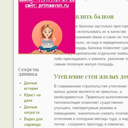
пятна.
Чем утеплить балкон
Современные балконы настолько простор
красивы, что использовать их в качестве
склада для хранения банок и санок не то
непозволительно, но еще и нерациональн
Большая площадь балкона позволяет сд
из него функциональное отдельное поме
либо присоединить к комнате, увеличив т
самым полезную жилую площадь.
Секреты
дачника
Утепление стен жилых до
Дачные
В современном строительстве утепление 
истории
жилых домов является не прихотью, а
Юрист на
необходимостью. Правильно выполненна
даче
теплоизоляция позволяет существенно
Дачные
улучшить температурные режимы в
хитрости
помещениях: значительно снизить платеж
отопление в холодные месяцы года, а жа
Видео для
летом - сохранить прохладу в комнатах.
садовода