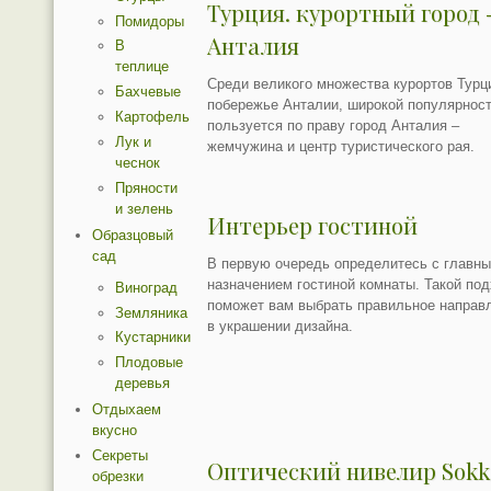
Турция. курортный город 
Помидоры
Анталия
В
теплице
Среди великого множества курортов Турци
Бахчевые
побережье Анталии, широкой популярнос
Картофель
пользуется по праву город Анталия –
Лук и
жемчужина и центр туристического рая.
чеснок
Пряности
и зелень
Интерьер гостиной
Образцовый
сад
В первую очередь определитесь с главн
назначением гостиной комнаты. Такой по
Виноград
поможет вам выбрать правильное направ
Земляника
в украшении дизайна.
Кустарники
Плодовые
деревья
Отдыхаем
вкусно
Секреты
Оптический нивелир Sokk
обрезки