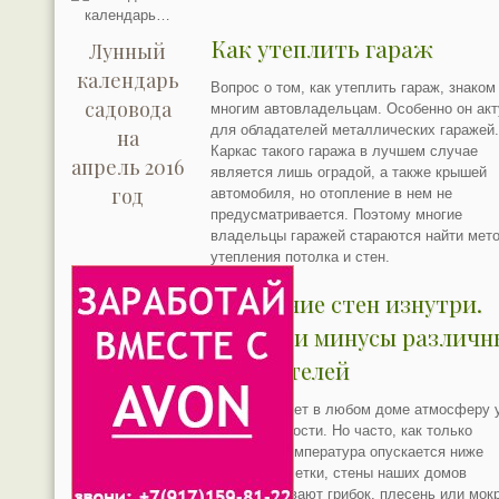
Как утеплить гараж
Лунный
календарь
Вопрос о том, как утеплить гараж, знаком
садовода
многим автовладельцам. Особенно он ак
для обладателей металлических гаражей
на
Каркас такого гаража в лучшем случае
апрель 2016
является лишь оградой, а также крышей
год
автомобиля, но отопление в нем не
предусматривается. Поэтому многие
владельцы гаражей стараются найти мет
утепления потолка и стен.
Утепление стен изнутри.
Плюсы и минусы различн
утеплителей
Тепло создает в любом доме атмосферу 
и защищенности. Но часто, как только
наружная температура опускается ниже
нулевой отметки, стены наших домов
обезображивают грибок, плесень или мок