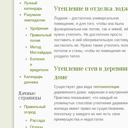
Лунный
Утепление и отделка лод
календарь
Разумное
Лоджия – достаточно универсальное
земледелие
помещение, и для того, чтобы она была
Удобрения
функциональна как летом, так и зимой, е
нужно утеплить. Не достаточно просто
Правильный
поставить в ней обогревательную систему
полив
застеклить ее. Нужно также утеплить пол
Метод
потолок и стены, чтобы из помещения не
Митлайдера
уходило тепло.
Болезни
и
Утепление стен в деревян
вредители
доме
Календарь
дачника
Существует два вида
теплоизоляции
Дачные
деревянного дома: наружная и внутренняя
страницы
Практика показывает, что каждый из
упомянутых способов утепления деревян
Правильный
жилища имеет право на существование,
огород
поскольку у каждого из них есть свои
преимущества и недостатки.
Рассада
Огурцы