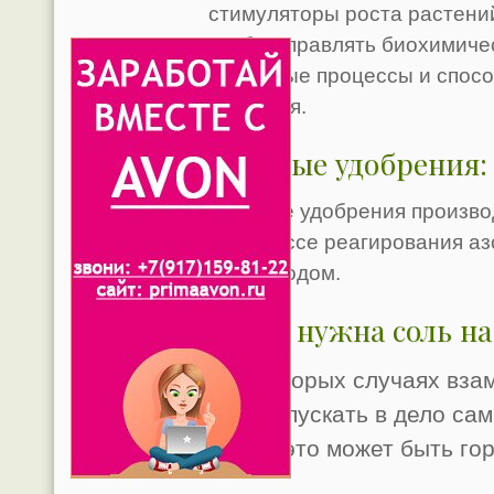
стимуляторы роста растений
чтобы управлять биохимичес
обменные процессы и спосо
растения.
Азотные удобрения:
Азотные удобрения производ
в процессе реагирования аз
с водородом.
Зачем нужна соль на
В некоторых случаях вза
можно пускать в дело са
такие -это может быть гор