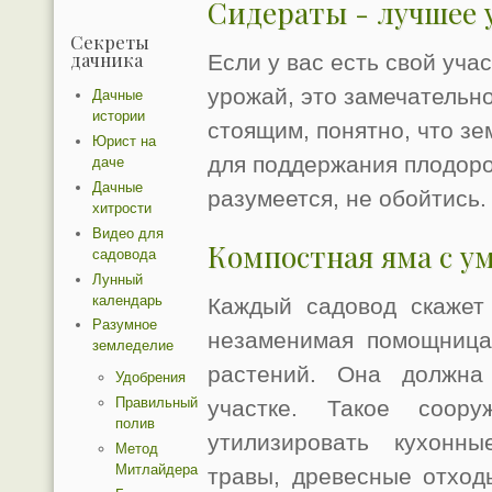
Сидераты - лучшее 
Секреты
дачника
Если у вас есть свой уча
урожай, это замечательно
Дачные
истории
стоящим, понятно, что зе
Юрист на
для поддержания плодород
даче
Дачные
разумеется, не обойтись.
хитрости
Видео для
Компостная яма с у
садовода
Лунный
календарь
Каждый садовод скажет
Разумное
незаменимая помощница
земледелие
растений. Она должна
Удобрения
Правильный
участке. Такое соо
полив
утилизировать кухонн
Метод
Митлайдера
травы, древесные отход