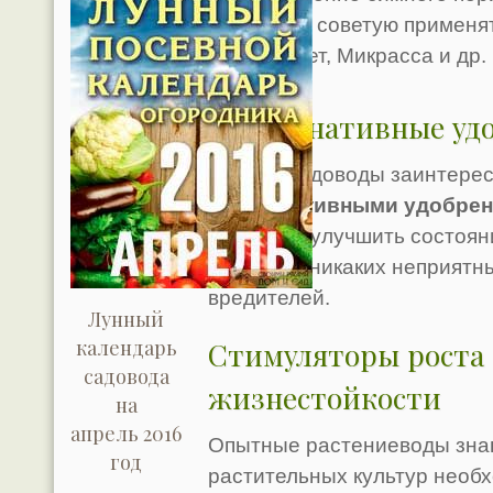
пересадки советую примен
роста Атлет, Микрасса и др.
Альтернативные удо
Многие садоводы заинтере
альтернативными удобре
способны улучшить состояни
содержат никаких неприятн
вредителей.
Лунный
календарь
Стимуляторы роста 
садовода
жизнестойкости
на
апрель 2016
Опытные растениеводы знаю
год
растительных культур необ