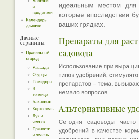
Болезни
идеальным местом для 
и
вредители
которые впоследствии бу
Календарь
ваших грядках.
дачника
Дачные
Препараты для раст
страницы
садовода
Правильный
огород
Использование при выращив
Рассада
типов удобрений, стимулято
Огурцы
Помидоры
препаратов – тема, вызыва
В
немало вопросов.
теплице
Бахчевые
Альтернативные уд
Картофель
Лук и
Сегодня садоводы часто
чеснок
Пряности
удобрений в качестве кор
и зелень