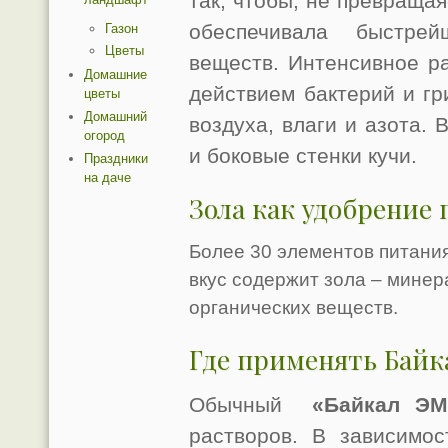
так, чтобы, не превращая
обеспечивала быстрей
Газон
Цветы
веществ. Интенсивное р
Домашние
действием бактерий и г
цветы
Домашний
воздуха, влаги и азота. 
огород
и боковые стенки кучи.
Праздники
на даче
Зола как удобрение
Более 30 элементов питания
вкус содержит зола – минер
органических веществ.
Где применять Байк
Обычный
«Байкал
ЭМ
растворов. В зависимос