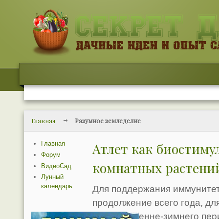
Главная
Разумное земледелие
Главная
Атлет как биостиму
Форум
комнатных растений
ВидеоСад
Лунный
календарь
Для поддержания иммунитет
продолжение всего года, дл
для них осенне-зимнего пер