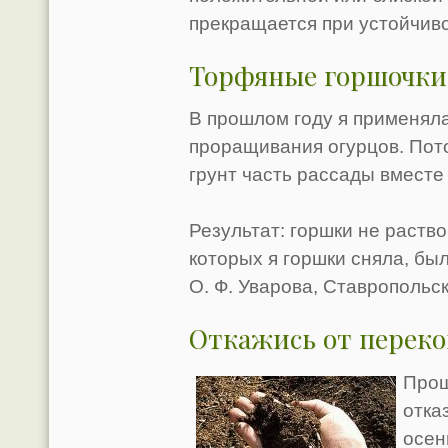
прекращается при устойчиво
Торфяные горшочки
В прошлом году я применял
проращивания огурцов. Пот
грунт часть рассады вместе 
Результат: горшки не раство
которых я горшки сняла, б
О. Ф. Уварова, Ставропольс
Откажись от перек
Прош
отка
осен