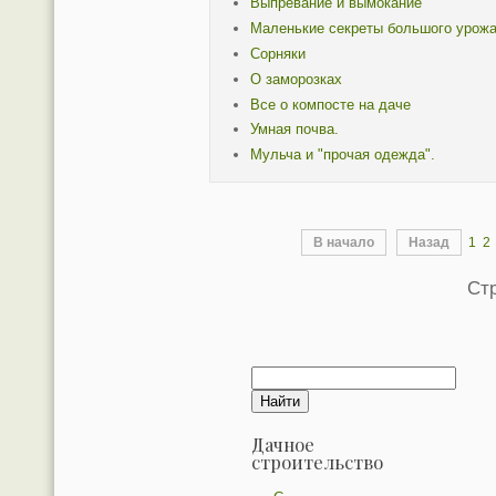
Выпревание и вымокание
Маленькие секреты большого урож
Сорняки
О заморозках
Все о компосте на даче
Умная почва.
Мульча и "прочая одежда".
В начало
Назад
1
2
Стр
Дачное
строительство