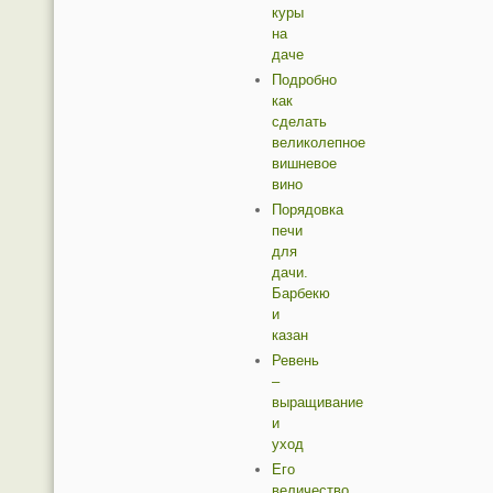
куры
на
даче
Подробно
как
сделать
великолепное
вишневое
вино
Порядовка
печи
для
дачи.
Барбекю
и
казан
Ревень
–
выращивание
и
уход
Его
величество