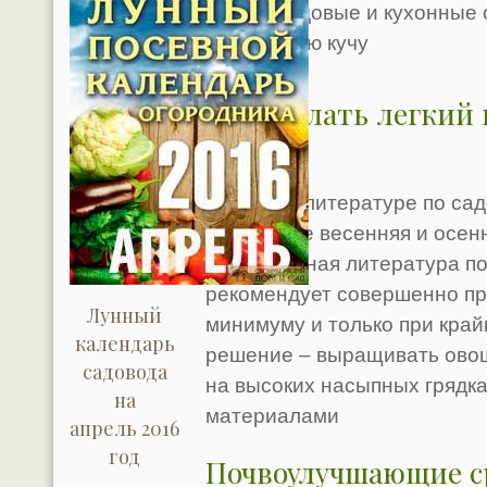
так как садовые и кухонные
компостную кучу
Как сделать легкий
огород
Раньше в литературе по са
ежегодные весенняя и осення
Современная литература по
рекомендует совершенно пр
Лунный
минимуму и только при край
календарь
решение – выращивать овощ
садовода
на высоких насыпных грядк
на
материалами
апрель 2016
год
Почвоулучшающие с