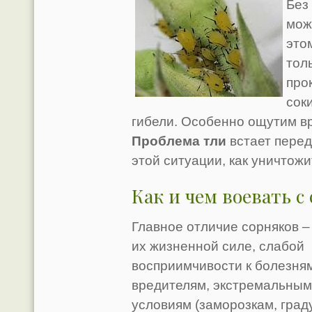
Без
мож
это
тол
про
сок
гибели. Особенно ощутим в
Проблема тли
встает перед
этой ситуации, как уничтож
Как и чем воевать с
Главное отличие сорняков –
их жизненной силе, слабой
восприимчивости к болезня
вредителям, экстремальны
условиям (заморозкам, граду