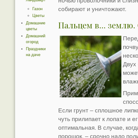
ночью проволочники и слизн
собирают и уничтожают.
Газон
Цветы
Пальцем в... землю.
Домашние
цветы
Домашний
Перед
огород
почву
Праздники
на даче
неско
Двух
может
влаж
Прим
спосо
Если грунт – сплошное липк
чуть прилипает к лопате и е
оптимальная. В случае, ког
порошок, – срочно надо пол