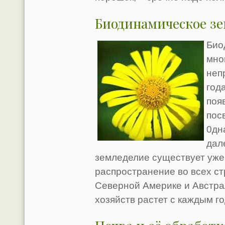
Биодинамическое зе
Био
мно
неп
год
поя
пос
0дн
дал
земледелие существует уже 
распространение во всех ст
Северной Америке и Австра
хозяйств растет с каждым г