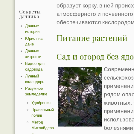
образует корку, в ней прои
Секреты
атмосферного и почвенного
дачника
обеспечиваются кислородом
Дачные
истории
Питание растений
Юрист на
даче
Дачные
Сад и огород без я
хитрости
Видео для
Современн
садовода
Лунный
сельскохоз
календарь
применени
Разумное
рядом опас
земледелие
животных.
Удобрения
Правильный
применени
полив
использова
Метод
болезнями 
Митлайдера