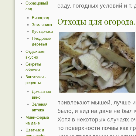
Образцовый
саду, погодных условий и т. 
сад
Виноград
Отходы для огорода
Земляника
Кустарники
Плодовые
деревья
Отдыхаем
вкусно
Секреты
обрезки
Заготовки -
рецепты
Домашнее
вино
привлекают мышей, лучше их
Зеленая
аптека
было, и вид на даче не был 
Мини-ферма
Хотя в некоторых случаях 
на даче
по поверхности почвы как п
Цветник и
ландшафт