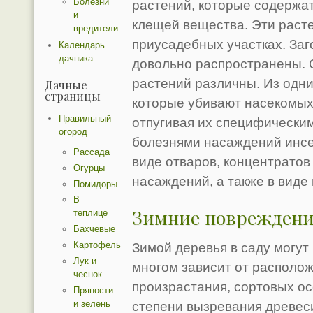
Болезни
растений, которые содержа
и
клещей вещества. Эти раст
вредители
приусадебных участках. Заг
Календарь
дачника
довольно распространены.
растений различны. Из одн
Дачные
страницы
которые убивают насекомых,
Правильный
отпугивая их специфическим
огород
болезнями насаждений инсе
Рассада
виде отваров, концентратов
Огурцы
насаждений, а также в виде
Помидоры
В
Зимние повреждени
теплице
Бахчевые
Картофель
Зимой деревья в саду могут
Лук и
многом зависит от располож
чеснок
произрастания, сортовых ос
Пряности
и зелень
степени вызревания древес