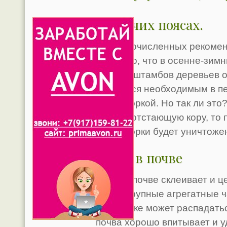
О ловчих поясах.
Из многочисленных рекоме
известно, что в осенне-зим
очистку штамбов деревьев 
считается необходимым в п
плодожоркой. Но так ли это
старую отстающую кору, то 
плодожорки будет уничтоже
Гумус в почве
Гумус в почве склеивает и 
более крупные агрегатные ч
обработке может распадатьс
почва хорошо впитывает и у