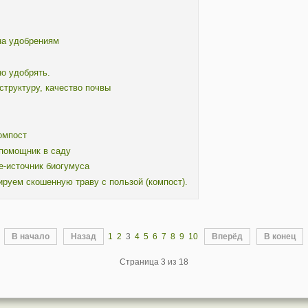
на удобрениям
но удобрять.
труктуру, качество почвы
омпост
помощник в саду
е-источник биогумуса
руем скошенную траву с пользой (компост).
В начало
Назад
1
2
3
4
5
6
7
8
9
10
Вперёд
В конец
Страница 3 из 18