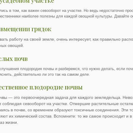
усадебном участке
ись в том, как важен севооборот на участке. Но ведь недостаточно пр
шественники наиболее полезны для каждой овощной культуры. Давайте об
овмещении грядок
ивать работу на своей земле, очень интересует, как правильно распо
зных овощей.
слых почв
улучшения плод
ородия почвы и разберемся, что нужно делать, если почв
снить, действительно ли это так на самом деле.
ественное плодородие почвы
чвы — это первоочередная задача для каждого земледельца. Нево
 соблюдая севооборот на участке. Отмершие растительные остатк
ливаясь в почве, со временем образуют токсичные соединения. Эти
яют их химический состав. Вспомните: то же самое происходит и в
аз жизни.