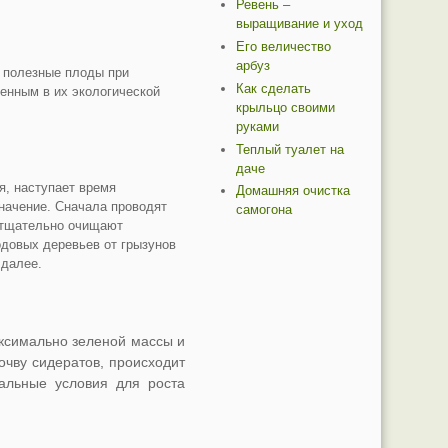
Ревень –
выращивание и уход
Его величество
арбуз
, полезные плоды при
Как сделать
енным в их экологической
крыльцо своими
руками
Теплый туалет на
даче
я, наступает время
Домашняя очистка
значение. Сначала проводят
самогона
, тщательно очищают
одовых деревьев от грызунов
 далее.
ксимально зеленой массы и
очву сидератов, происходит
альные условия для роста