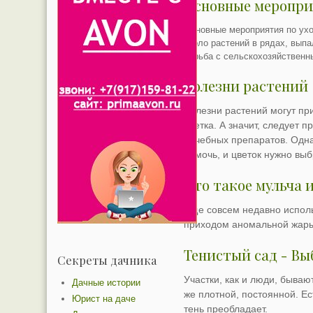
Основные меропри
Основные мероприятия по ух
около растений в рядах, вып
борьба с сельскохозяйственн
Болезни растений
Болезни растений могут при
цветка. А значит, следует
лечебных препаратов. Однак
помочь, и цветок нужно вы
Что такое мульча и
Еще совсем недавно исполь
приходом аномальной жары 
Тенистый сад - Вы
Секреты дачника
Участки, как и люди, бываю
Дачные истории
же плотной, постоянной. Ест
Юрист на даче
тень преобладает.