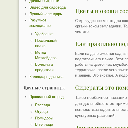
Дачные хитрости
Видео для садовода
Цветы и овощи сос
Лунный календарь
Разумное
Сад - чудесное место для на
земледелие
органическом земледелии. То
чистоте.
Удобрения
Правильный
Как правильно под
полив
Метод
Если на даче имеется сад из 
Митлайдера
подготовки его к зиме. Этот 
Болезни и
работы на цветочных клумбах
вредители
территорию, после чего прис
и зайцев. Это вкратце. А под
Календарь дачника
Сидераты это пом
Дачные страницы
Правильный огород
Такое необычное название
для дальнейшего ее примен
Рассада
всплеск жизнедеятельнос
Огурцы
культурных растений.
Помидоры
В теплице
Землю нужно разо