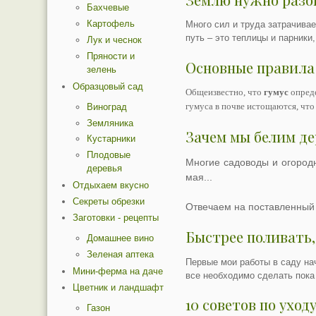
Бахчевые
Картофель
Много сил и труда затрачивае
путь – это теплицы и парники
Лук и чеснок
Пряности и
Основные правила
зелень
Образцовый сад
Общеизвестно, что
гумус
опреде
Виноград
гумуса в почве истощаются, что 
Земляника
Зачем мы белим де
Кустарники
Плодовые
Многие садоводы и огородн
деревья
мая...
Отдыхаем вкусно
Секреты обрезки
Отвечаем на поставленный 
Заготовки - рецепты
Быстрее поливать,
Домашнее вино
Зеленая аптека
Первые мои работы в саду нач
Мини-ферма на даче
все необходимо сделать пока 
Цветник и ландшафт
10 советов по ухо
Газон