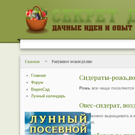
Главная
Разумное земледелие
Главная
Сидераты-рожь,во
Форум
Рожь
все чаще поселяется 
ВидеоСад
Лунный календарь
Овес-сидерат, воз
Овес можно выращивать в к
участок.