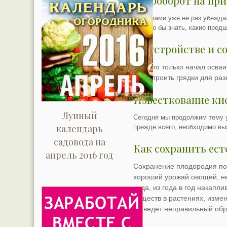
Севооборот на при
Мы с вами уже не раз убеждал
хорошо бы знать, какие пред
Об устройстве и с
Tех, кто только начал осва
как устроить грядки для ра
Известкование ки
Лунный
Сегодня мы продолжим тему 
календарь
прежде всего, необходимо выя
садовода на
Как сохранить ест
апрель 2016 год
Сохранение плодородия по
хороший урожай овощей, не
вида, из года в год накап
веществ в растениях, измен
он ведет неправильный обр