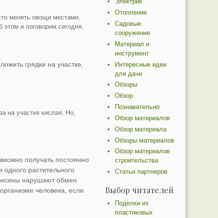
Электрик
Отопление
осто менять овощи местами,
Садовые
 этом и поговорим сегодня.
сооружения
Материал и
инструмент
ложить грядки на участке,
Интересные идеи
для дачи
Обзоры
Обзор
Познавательно
а на участке кислая. Но,
Обзор материалов
Обзор материала
Обзоры материалов
Обзор материалов
зможно получать постоянно
строительства
и одного растительного
Статьи партнеров
 токсины нарушают обмен
Выбор читателей
 организме человека, если
Поделки из
пластиковых