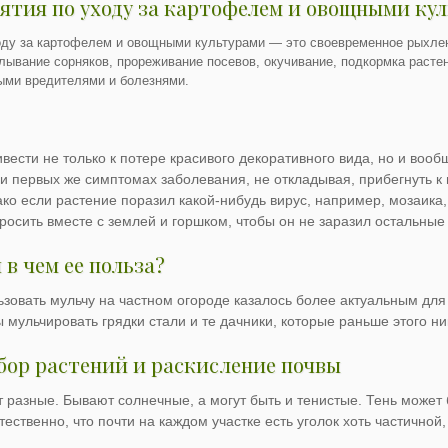
ятия по уходу за картофелем и овощными ку
оду за картофелем и овощными культурами — это своевременное рыхле
алывание сорняков, прореживание посевов, окучивание, подкормка расте
ыми вредителями и болезнями.
вести не только к потере красивого декоративного вида, но и воо
 при первых же симптомах заболевания, не откладывая, прибегнуть
о если растение поразил какой-нибудь вирус, например, мозаика, 
бросить вместе с землей и горшком, чтобы он не заразил остальны
 в чем ее польза?
зовать мульчу на частном огороде казалось более актуальным дл
мульчировать грядки стали и те дачники, которые раньше этого ни
бор растений и раскисление почвы
т разные. Бывают солнечные, а могут быть и тенистые. Тень может 
ественно, что почти на каждом участке есть уголок хоть частичной, н