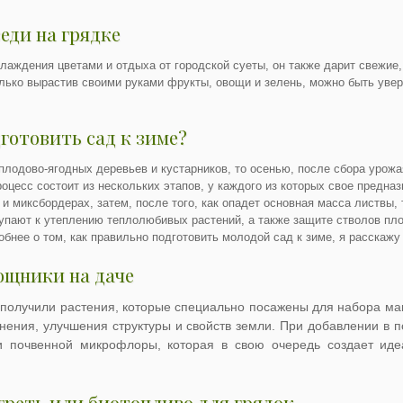
еди на грядке
слаждения цветами и отдыха от городской суеты, он также дарит свежие
лько вырастив своими руками фрукты, овощи и зелень, можно быть увер
готовить сад к зиме?
плодово-ягодных деревьев и кустарников, то осенью, после сбора урожа
процесс состоит из нескольких этапов, у каждого из которых свое предна
 и миксбордерах, затем, после того, как опадет основная масса листвы
тупают к утеплению теплолюбивых растений, а также защите стволов пл
робнее о том, как правильно подготовить молодой сад к зиме, я расскажу
ощники на даче
 получили растения, которые специально посажены для набора ма
ения, улучшения структуры и свойств земли. При добавлении в п
ти почвенной микрофлоры, которая в свою очередь создает иде
греть или биотопливо для грядок