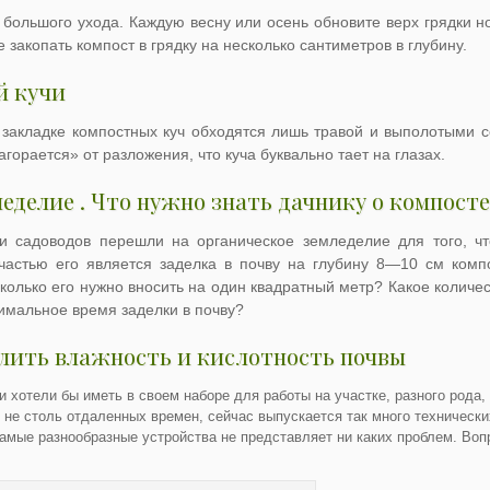
 большого ухода. Каждую весну или осень обновите верх грядки 
закопать компост в грядку на несколько сантиметров в глубину.
й кучи
 закладке компостных куч обходятся лишь травой и выполотыми с
агорается» от разложения, что куча буквально тает на глазах.
еделие . Что нужно знать дачнику о компосте
и садоводов перешли на органическое земледелие для того, чт
частью его является заделка в почву на глубину 8—10 см комп
колько его нужно вносить на один квадратный метр? Какое количес
тимальное время заделки в почву?
елить влажность и кислотность почвы
 хотели бы иметь в своем наборе для работы на участке, разного рода,
 не столь отдаленных времен, сейчас выпускается так много технических
амые разнообразные устройства не представляет ни каких проблем. Вопр