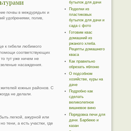
льтурами
бутылок для дачи
Поделки из
ние почвы в междурядьях и
пластиковых
ний удобрениями, полив,
бутылок для дачи и
сада с фото
Готовим квас
домашний из
ржаного хлеба.
бще к гибели любимого
Рецепты домашнего
 к помощи соответствующих
кваса
то тут уже ничем не
Как правильно
е зеленые насаждения.
обрезать яблоню
О подсобном
хозяйстве, куры на
даче
я жителей южных районов. С
Подробно как
когда не делали.
сделать
великолепное
вишневое вино
Порядовка печи для
быть легкой, ажурной или
дачи. Барбекю и
о тени, а есть участки, где
казан