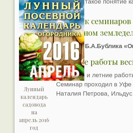
отсюда и такое понятие к
Сборник семинаров 
природном земледе
Семинар Б.А.Бублика «О
Садовые работы вес
Весенние и летние работ
Семинар проходил в Уфе 
Лунный
Наталия Петрова, Ильдус
календарь
садовода
на
апрель 2016
год