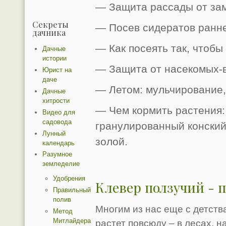
— Защита рассады от зам
Секреты
— Посев сидератов ранне
дачника
— Как посеять так, чтобы
Дачные
истории
— Защита от насекомых-
Юрист на
даче
— Летом: мульчирование,
Дачные
хитрости
— Чем кормить растения:
Видео для
садовода
гранулированный конский
Лунный
золой.
календарь
Разумное
земледелие
Удобрения
Клевер ползучий - п
Правильный
полив
Многим из нас еще с детств
Метод
Митлайдера
растет повсюду – в лесах, н