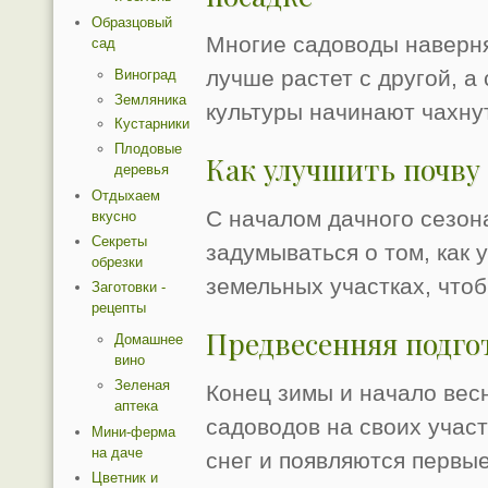
Образцовый
Многие садоводы наверня
сад
лучше растет с другой, а
Виноград
Земляника
культуры начинают чахнут
Кустарники
Плодовые
Как улучшить почву 
деревья
Отдыхаем
С началом дачного сезон
вкусно
Секреты
задумываться о том, как 
обрезки
земельных участках, что
Заготовки -
рецепты
Предвесенняя подго
Домашнее
вино
Зеленая
Конец зимы и начало вес
аптека
садоводов на своих участ
Мини-ферма
на даче
снег и появляются первые
Цветник и