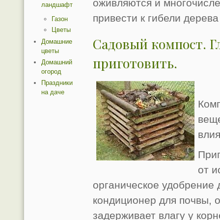
оживляются и многочисл
ландшафт
привести к гибели дерева
Газон
Цветы
Садовый компост. Г
Домашние
цветы
приготовить.
Домашний
огород
Праздники
на даче
Комп
веще
вли
Приг
от и
органическое удобрение 
кондиционер для почвы, о
задерживает влагу у корн