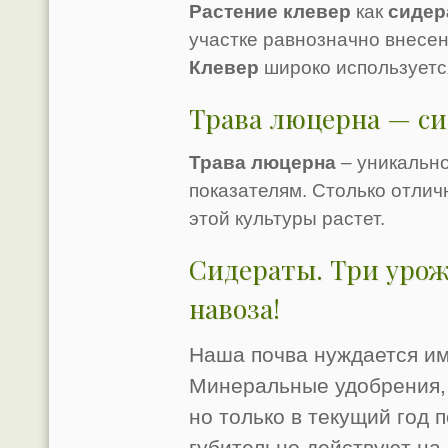
Растение клевер
как
сидер
участке равнозначно внесени
Клевер
широко используется
Трава люцерна — си
Трава люцерна
– уникально
показателям. Столько отлич
этой культуры растет.
Сидераты. Три урож
навоза!
Наша почва нуждается им
Минеральные удобрения,
но только в текущий год п
губительно действуют на