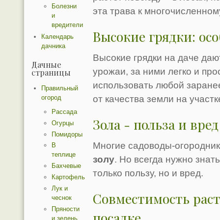
Болезни
эта трава к многочисленном
и
вредители
Высокие грядки: ос
Календарь
дачника
Высокие грядки на даче да
Дачные
урожаи, за ними легко и про
страницы
использовать любой заранее
Правильный
огород
от качества земли на участк
Рассада
Зола - польза и вред
Огурцы
Помидоры
Многие садоводы-огородник
В
теплице
золу
. Но всегда нужно знат
Бахчевые
только пользу, но и вред.
Картофель
Лук и
Совместимость раст
чеснок
Пряности
посадке
и зелень