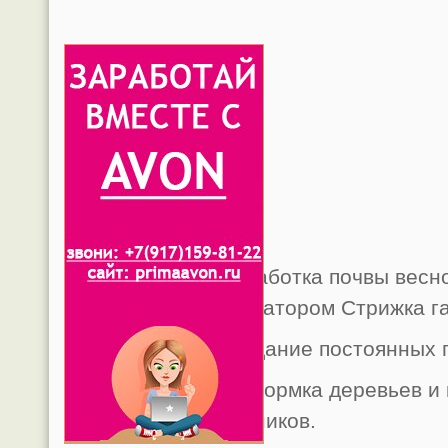
— Обработка почвы весно
культиватором Стрижка г
— Создание постоянных г
— Подкормка деревьев и 
кустарников.