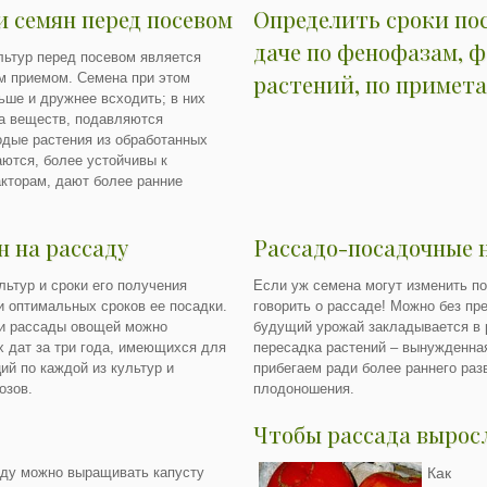
 семян перед посевом
Определить сроки по
даче по фенофазам, 
льтур перед посевом является
растений, по примет
м приемом. Семена при этом
ьше и дружнее всходить; в них
а веществ, подавляются
дые растения из обработанных
аются, более устойчивы к
кторам, дают более ранние
н на рассаду
Рассадо-посадочные 
ьтур и сроки его получения
Если уж семена могут изменить по
и оптимальных сроков ее посадки.
говорить о рассаде! Можно без пр
ки рассады овощей можно
будущий урожай закладывается в 
х дат за три года, имеющихся для
пересадка растений – вынужденная
ий по каждой из культур и
прибегаем ради более раннего раз
озов.
плодоношения.
Чтобы рассада вырос
аду можно выращивать капусту
Как в