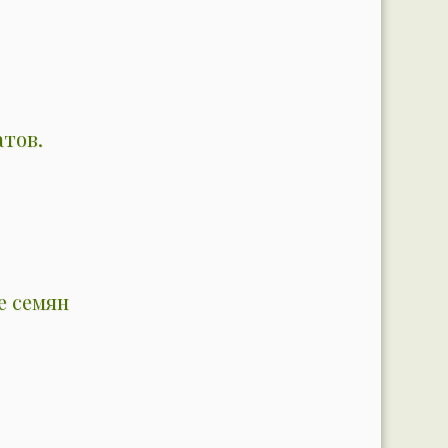
атов.
е семян