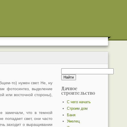
щем-то) нужен свет. Не, ну
Дачное
там фотосинтез, выделение
строительство
ной или восточной стороны),
С чего начать
Строим дом
е замечали, что в темной
Баня
е попадает свет, они часто
Умелец
речь заходит о выращивании