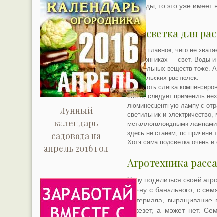
рассады, то это уже имеет в
Подсветка для ра
Самое главное, чего не хват
подоконниках — свет. Воды и 
питательных веществ тоже. А 
февральских растюлек.
Чтоб хоть слегка компенсиро
света, следует применить не
люминесцентную лампу с отра
Лунный
светильник и электричество,
календарь
металлогалоидными лампами.
здесь не станем, по причине 
садовода на
Хотя сама подсветка очень и
апрель 2016 год
Агротехника расс
Хочу поделиться своей агр
Начну с банального, с сем
материала, выращивание п
повезет, а может нет. Се