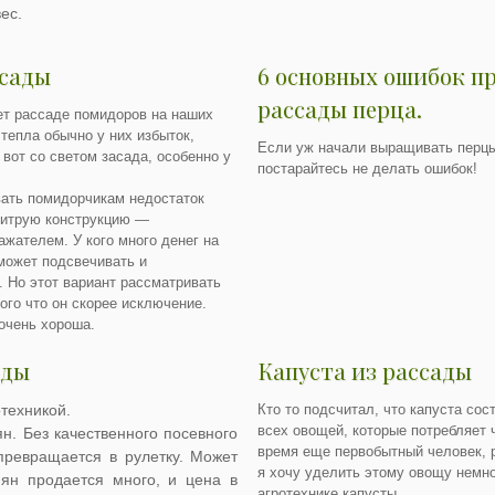
ес.
ссады
6 основных ошибок 
рассады перца.
ает рассаде помидоров на наших
тепла обычно у них избыток,
Если уж начали выращивать перцы
вот со светом засада, особенно у
постарайтесь не делать ошибок!
вать помидорчикам недостаток
хитрую конструкцию —
жателем. У кого много денег на
 может подсвечивать и
 Но этот вариант рассматривать
того что он скорее исключение.
 очень хороша.
ады
Капуста из рассады
отехникой.
Кто то подсчитал, что капуста сос
всех овощей, которые потребляет 
ян. Без качественного посевного
время еще первобытный человек, 
ревращается в рулетку. Может
я хочу уделить этому овощу немно
мян продается много, и цена в
агротехнике капусты.