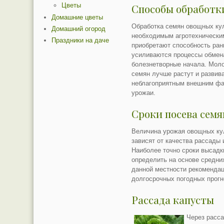
Цветы
Способы обработки
Домашние цветы
Обработка семян овощных ку
Домашний огород
необходимым агротехнически
Праздники на даче
приобретают способность ран
усиливаются процессы обмен
болезнетворные начала. Моло
семян лучше растут и развив
неблагоприятным внешним фа
урожаи.
Сроки посева семя
Величина урожая овощных кул
зависят от качества рассады 
Наиболее точно сроки высад
определить на основе средни
данной местности рекомендац
долгосрочных погодных прогн
Рассада капусты
Через расс