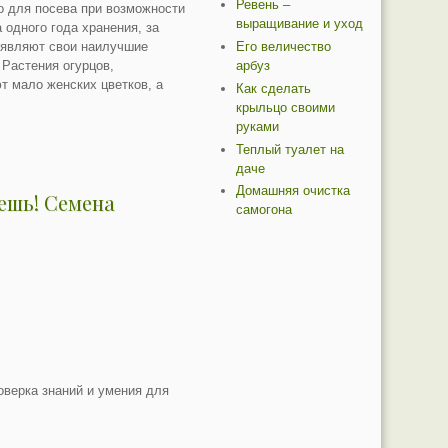
Ревень –
Но для посева при возможности
выращивание и уход
 одного года хранения, за
Его величество
оявляют свои наилучшие
арбуз
 Растения огурцов,
т мало женских цветков, а
Как сделать
крыльцо своими
руками
Теплый туалет на
даче
Домашняя очистка
ешь! Семена
самогона
оверка знаний и умения для