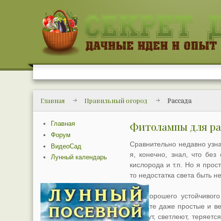
Главная
Правильный огород
Рассада
Главная
Фитолампы для ра
Форум
Сравнительно недавно узнал
ВидеоСад
я, конечно, знал, что бе
Лунный календарь
кислорода и т.п. Но я прос
то недостатка света быть н
Для хорошего устойчивог
комнате даже простые и ве
блекнут, светлеют, теряетс