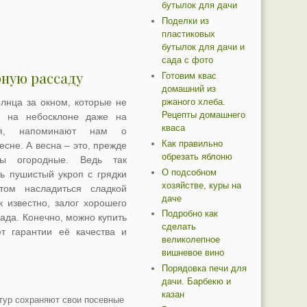
бутылок для дачи
Поделки из
пластиковых
бутылок для дачи и
сада с фото
ную рассаду
Готовим квас
домашний из
ржаного хлеба.
лнца за окном, которые не
Рецепты домашнего
я на небосклоне даже на
кваса
ня, напоминают нам о
Как правильно
сне. А весна – это, прежде
обрезать яблоню
ты огородные. Ведь так
О подсобном
ть пушистый укроп с грядки
хозяйстве, куры на
том насладиться сладкой
даче
 известно, залог хорошего
Подробно как
ада. Конечно, можно купить
сделать
т гарантии её качества и
великолепное
вишневое вино
Порядовка печи для
дачи. Барбекю и
казан
тур сохраняют свои посевные