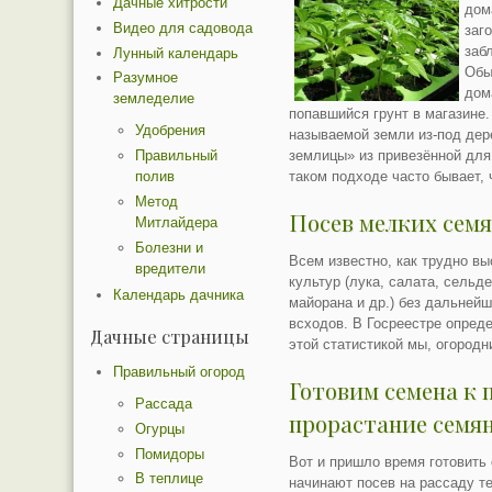
Дачные хитрости
дом
Видео для садовода
заг
заб
Лунный календарь
Обы
Разумное
дом
земледелие
попавшийся грунт в магазине.
Удобрения
называемой земли из-под дер
землицы» из привезённой для
Правильный
таком подходе часто бывает, 
полив
Метод
Посев мелких сем
Митлайдера
Болезни и
Всем известно, как трудно в
вредители
культур (лука, салата, сельде
Календарь дачника
майорана и др.) без дальнейш
всходов. В Госреестре опред
Дачные страницы
этой статистикой мы, огородн
Правильный огород
Готовим семена к 
Рассада
прорастание семя
Огурцы
Помидоры
Вот и пришло время готовить
В теплице
начинают посев на рассаду т