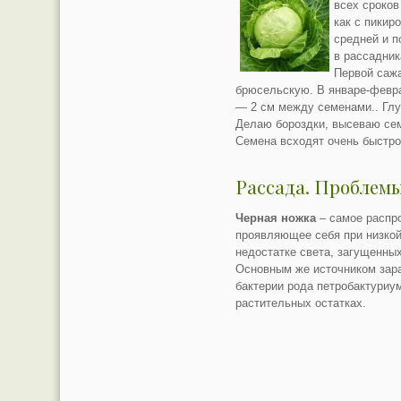
всех сроков
как с пикир
средней и 
в рассадник
Первой саж
брюсельскую. В январе-февра
— 2 см между семенами.. Глу
Делаю бороздки, высеваю сем
Семена всходят очень быстро,
Рассада. Проблем
Черная ножка
– самое распр
проявляющее себя при низкой
недостатке света, загущенных
Основным же источником зара
бактерии рода петробактуриу
растительных остатках.