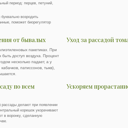
ьный период: перцев, петуний,
и буквально возродить
анные, поможет биорегулятор
ения от бывалых
Уход за рассадой том
олиэтиленовых пакетиках. При
 быть доступ воздуха. Процент
одом несколько падает, а у
 кабачков, патиссонов, тыкв),
вышается.
саду по всем
Ускоряем прорастани
) рассады делают при появлении
центральный корешок укорачивают
ают в воронку, сделанную
чве.