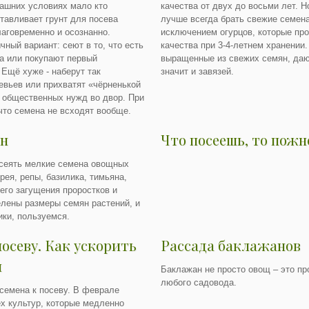
ашних условиях мало кто
качества от двух до восьми лет. 
отавливает грунт для посева
лучше всегда брать свежие семена
лаговременно и осознанно.
исключением огурцов, которые пр
чный вариант: сеют в то, что есть
качества при 3-4-летнем хранении.
а или покупают первый
выращенные из свежих семян, даю
 Ещё хуже - наберут так
значит и завязей.
евьев или прихватят «чёрненькой
 общественных нужд во двор. При
что семена не всходят вообще.
ян
Что посеешь, то пожн
ысеять мелкие семена овощных
рея, репы, базилика, тимьяна,
его загущения проростков и
елены размеры семян растений, и
ики, пользуемся.
посеву. Как ускорить
Рассада баклажанов
н
Баклажан не просто овощ – это пр
любого садовода.
 семена к посеву. В феврале
ех культур, которые медленно