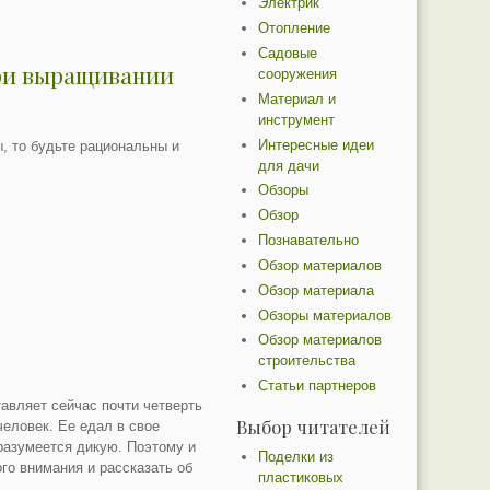
Электрик
Отопление
Садовые
при выращивании
сооружения
Материал и
инструмент
Интересные идеи
, то будьте рациональны и
для дачи
Обзоры
Обзор
Познавательно
Обзор материалов
Обзор материала
Обзоры материалов
Обзор материалов
строительства
Статьи партнеров
тавляет сейчас почти четверть
Выбор читателей
человек. Ее едал в свое
разумеется дикую. Поэтому и
Поделки из
го внимания и рассказать об
пластиковых