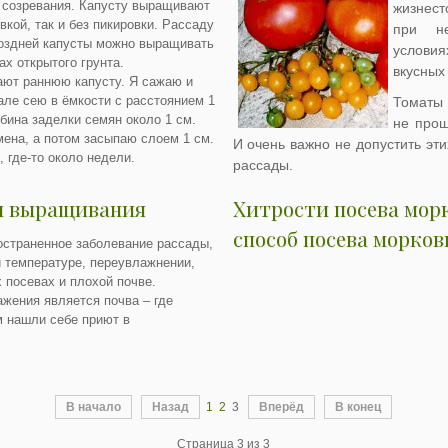
 созревания. Капусту выращивают
жизнест
овкой, так и без пикировки. Рассаду
при не
поздней капусты можно выращивать
услови
ах открытого грунта.
вкусных
ают раннюю капусту. Я сажаю и
ле сею в ёмкости с расстоянием 1
Томаты 
бина заделки семян около 1 см.
не прощ
ена, а потом засыпаю слоем 1 см.
И очень важно не допустить эт
 где-то около недели.
рассады.
ы выращивания
Хитрости посева мор
способ посева морко
остраненное заболевание рассады,
 температуре, переувлажнении,
 посевах и плохой почве.
жения является почва – где
м нашли себе приют в
В начало
Назад
1
2
3
Вперёд
В конец
Страница 3 из 3