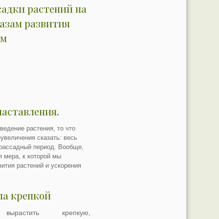
садки растений на
фазам развития
ам
наставления.
ведение растения, то что
еувеличения сказать: весь
рассадный период. Вообще,
 мера, к которой мы
вития растений и ускорения
ла крепкой
ырастить крепкую,