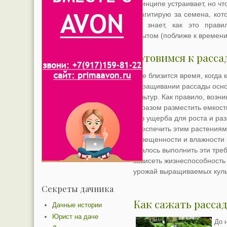
принципе устраивает, но чт
я агитирую за семена, ко
не знает, как это прави
опытом (поближе к времени
Готовимся к расса
Уже близится время, когда 
выращивании рассады осно
культур. Как правило, возн
образом разместить емкост
без ущерба для роста и раз
обеспечить этим растениям
освещенности и влажности в
удалось выполнить эти тре
зависеть жизнеспособность 
урожай выращиваемых куль
Секреты дачника
Как сажать рассад
Дачные истории
Юрист на даче
До 