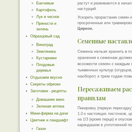
растут и развиваются в начал
Бахчевые
настурций.
Картофель
Лук и чеснок
Ускорить прорастание семян 
просроченные или травмиров
Пряности и
Циркон.
зелень
Образцовый сад
Семенные наставл
Виноград
Семена нельзя хранить в п
Земляника
хранении к семенам должен
Кустарники
всхожести семян с каждым г
Плодовые
тыквенных культур (огурцов,
деревья
наоборот, к трем годам по
Отдыхаем вкусно
Секреты обрезки
Пересаживаем рас
Заготовки - рецепты
правилам
Домашнее вино
Зеленая аптека
Пикировку (первую пересадку
Мини-ферма на даче
1-2-х настоящих листочков, 
на 1/3 (кроме перца) и опуск
Цветник и ландшафт
карандашом в уплотненной по
Газон