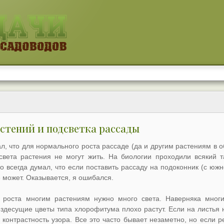
стений и подсветка рассады
, что для нормального роста рассаде (да и другим растениям в об
з света растения не могут жить. На биологии проходили всякий 
то всегда думал, что если поставить рассаду на подоконник (с юж
е может. Оказывается, я ошибался.
о роста многим растениям нужно много света. Наверняка многи
здесущие цветы типа хлорофитума плохо растут. Если на листья н
я контрастность узора. Все это часто бывает незаметно, но если 