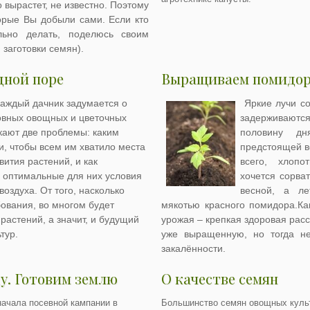
о вырастет, не известно. Поэтому
торые Вы добыли сами. Если кто
льно делать, поделюсь своим
 заготовки семян).
дной поре
Выращиваем помидор
каждый дачник задумается о
Яркие лучи со
вных овощных и цветочных
задерживаютс
икают две проблемы: каким
половину д
и, чтобы всем им хватило места
предстоящей ве
вития растений, и как
всего, хлопо
 оптимальные для них условия
хочется сорва
оздуха. От того, насколько
весной, а ле
бования, во многом будет
мякотью красного помидора.Как
растений, а значит, и будущий
урожая – крепкая здоровая расс
тур.
уже выращенную, но тогда не
закалённости.
у. Готовим землю
О качестве семян
начала посевной кампании в
Большинство семян овощных куль