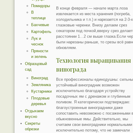
Помидоры
В конце февраля — начале марта лоза
В
извлекается из места хранения (погреба,
теплице
холодильника и т.п.) и нарезается на 2-3-
Бахчевые
глазковые черенки. Внизу делаем срез
секатором под почкой,вверху срез делает
Картофель
расстоянии 1…2 см выше глазка.Если че
Лук и
были нарезаны раньше, то срезы всё рав
чеснок
обновляем.
Пряности
и зелень
Технология выращивания
Образцовый
винограда
сад
Виноград
Все профессионалы единодушны: сильны
Земляника
устойчивый виноградник возможен
исключительно благодаря устройству
Кустарники
посадочных ям с дренажом и глубинным
Плодовые
поливом. Я категорически подтверждаю:
деревья
благоустроенные виноградники даже
Отдыхаем
сопоставить невозможно с посаженными 
вкусно
обыкновенные ямы. Действительно, мы
Секреты
считаем свои виноградники нормальными
обрезки
исключительно потому, что не замечали