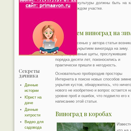
кусты этой культуры должны быть на к
даче и на каждом участке.
Укрываем виноград на зи
Нынешней осенью у автора статьи возник
проблема с укрытием винограда на зиму.
Старые укрывные щиты, прослужившие
порядка десяти лет, поизносились и
практически пришли в негодность.
Секреты
Основательно пробороздив просторы
дачника
Интернета в поиске новых способов зимне
укрытия кустов, обнаружилось, что ничег
Дачные
нового не изобретено и вопрос остается н
истории
уровне проб и ошибок, что подвигло его к
Юрист на
написанию этой статьи.
даче
Дачные
Виноград в коробах
хитрости
Видео для
Извест
садовода
что на