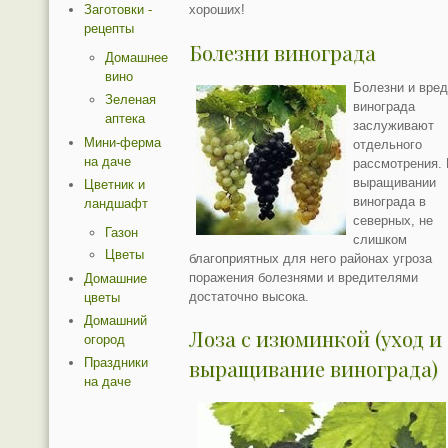
Заготовки -
хороших!
рецепты
Болезни винограда
Домашнее
вино
Болезни и вре
Зеленая
винограда
аптека
заслуживают
Мини-ферма
отдельного
на даче
рассмотрения.
выращивании
Цветник и
винограда в
ландшафт
северных, не
Газон
слишком
Цветы
благоприятных для него районах угроза
поражения болезнями и вредителями
Домашние
достаточно высока.
цветы
Домашний
Лоза с изюминкой (уход и
огород
Праздники
выращивание винограда)
на даче