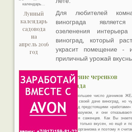
лете.
Для любителей комн
Лунный
календарь
винограда является
садовода
озеленения интерьер
на
виноград, который рас
апрель 2016
украсит помещение - 
год
приличный урожай вкусны
Укоренение черенков
винограда
Хотя, всё большее число дачников Ж
«иметь» на своей даче виноград, но ч
страха перед предстоящими «работами»
верх над разумом, и они отказывают
приобретения саженцев. Как Вы знаете
виноград не только вкусен, но ещё и п
для нашего организма и поэтому я счита