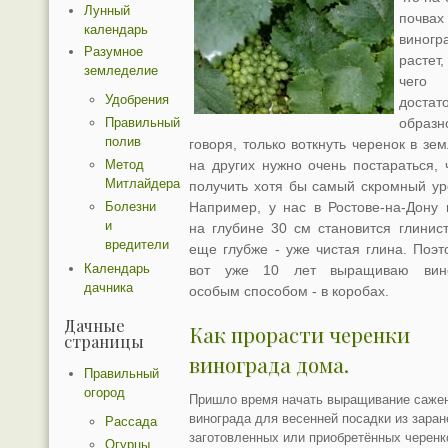
Лунный
почвах
календарь
виногр
Разумное
растет
земледелие
чего
Удобрения
достат
образн
Правильный
полив
говоря, только воткнуть черенок в зе
Метод
на других нужно очень постараться, 
Митлайдера
получить хотя бы самый скромный ур
Болезни
Например, у нас в Ростове-на-Дону 
и
на глубине 30 см становится глинист
вредители
еще глубже - уже чистая глина. Поэт
Календарь
вот уже 10 лет выращиваю вино
дачника
особым способом - в коробах.
Дачные
Как прорасти черенки
страницы
винограда дома.
Правильный
огород
Пришло время начать выращивание саже
винограда для весенней посадки из заран
Рассада
заготовленных или приобретённых черенк
Огурцы