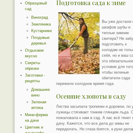
Подготовка сада к зиме
Образцовый
сад
Виноград
Вы уже достали 
Земляника
шкафов шубы и
Кустарники
теплые зимние
Плодовые
свитера? Не заб
деревья
подготовить к
холодам не толь
Отдыхаем
себя, но и ваш с
вкусно
это обязательно
Секреты
условие для того
обрезки
чтобы зеленые
Заготовки -
обитатели сада
рецепты
пережили холодное время года.
Домашнее
Осенние хлопоты в саду
вино
Зеленая
Листва засыпала тропинки и дорожки, по 
аптека
лужицы стягивает тонким глянцем льда. 
Мини-ферма
пожаловала к нам в сад. А нас всё тянет 
на даче
дачу. Кажется, что все дела до зимы не
Цветник и
переделать. Но глаза боятся, а руки дела
ландшафт