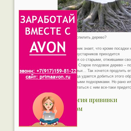
Вы решили спилить дерево?
Каждый дачник знает, что кроме посадки 
деревьев и кустарников приходится
расставаться со старыми, отжившими сво
растениями. Старое плодовое дерево – п
как член семьи… Так хочется продлить е
жизнь! Иногда удается добиться этого об
или усиленными подкормками. Но рано и
поздно расстаться с ним все-таки придетс
Технология прививки
черенком