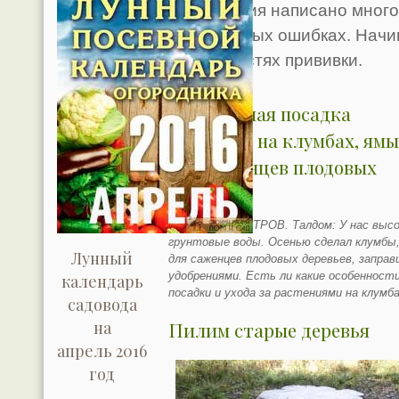
выполнения написано много.
собственных ошибках. Начи
особенностях прививки.
Правильная посадка
саженцев на клумбах, ям
для саженцев плодовых
деревьев
Анатолий БЫСТРОВ. Талдом: У нас высо
грунтовые воды. Осенью сделал клумбы
Лунный
для саженцев плодовых деревьев, заправ
удобрениями. Есть ли какие особенност
календарь
посадки и ухода за растениями на клумб
садовода
на
Пилим старые деревья
апрель 2016
год