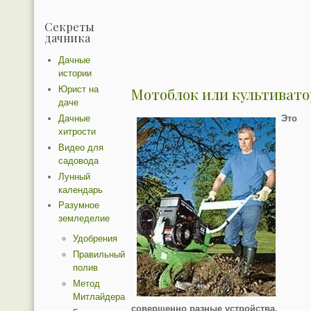
Секреты
дачника
Дачные
истории
Юрист на
Мотоблок или культивато
даче
Дачные
Это
хитрости
Видео для
садовода
Лунный
календарь
Разумное
земледелие
Удобрения
Правильный
полив
Метод
Митлайдера
совершенно разные устройства.