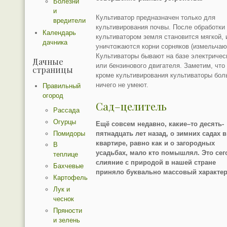
Болезни
и
Культиватор предназначен только для
вредители
культивирования почвы. После обработки
Календарь
культиватором земля становится мягкой, 
дачника
уничтожаются корни сорняков (измельчаю
Культиваторы бывают на базе электричес
Дачные
или бензинового двигателя. Заметим, что
страницы
кроме культивирования культиваторы бо
ничего не умеют.
Правильный
огород
Сад–целитель
Рассада
Огурцы
Ещё совсем недавно, какие–то десять-
Помидоры
пятнадцать лет назад, о зимних садах в
квартире, равно как и о загородных
В
усадьбах, мало кто помышлял. Это сег
теплице
слияние с природой в нашей стране
Бахчевые
приняло буквально массовый характер
Картофель
Лук и
чеснок
Пряности
и зелень