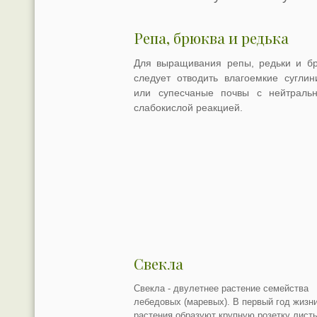
Репа, брюква и редька
Для выращивания репы, редьки и б
следует отводить влагоемкие суглин
или супесчаные почвы с нейтраль
слабокислой реакцией.
Свекла
Свекла - двулетнее растение семейства
лебедовых (маревых). В первый год жизн
растения образуют крупную розетку листь