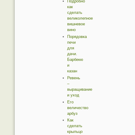
Подробно
как
сделать
великолепное
вишневое
вино
Порядовка
печи
для
дачи.
Барбекю
и
казан
Ревень
–
выращивание
и уход
Его
величество
арбуз
Как
сделать
крыльцо