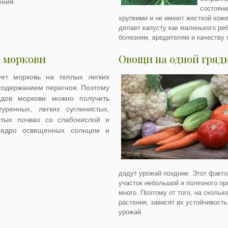
ения.
состояни
хрупкими и не имеют жесткой кожи
делает капусту как маленького ре
болезням, вредителям и качеству 
 моркови
Овощи на одной гряд
ует морковь на теплых легких
содержанием перегноя. Поэтому
одов моркови можно получить
уренных, легких суглинистых,
тых почвах со слабокислой и
щедро освещенных солнцем и
дадут урожай поздние. Этот факто
участок небольшой и полезного пр
много. Поэтому от того, на скольк
растения, зависят их устойчивост
урожай.