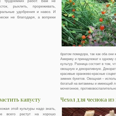
х трудоёмких работ. Вам не
сток, рыхлить, прореживать,
ральные удобрения и навоз. И
чески не благодаря, а вопреки
братом помидора, так как оба они
Америку и принадлежат к одному 
культур. Разница состоит в том, 
овощную и декоративную. Декорат
красивые оранжево-красные соцвет
зимних букетов. Овощная – исполь
богатый на витамины и имеющий л
мочегонное, противовоспалительн
растить капусту
Чехол для чеснока из
ожая этой культуры надо знать,
ше всего растут на хорошо