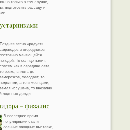
можно только в том случае,
ы, подготовить рассаду и
ами.
 кустарниками
Поздняя весна «радует»
садоводов и огородников
постоянно меняющейся
погодой: То солнце палит,
совсем как в середине лета,
то резко, вплоть до
заморозков, холодает, то
неделями, а то и месяцами,
земля иссушена, то внезапно
ой ледяные дожди.
идора – физалис
В последнее время
популярными стали
осенние овощные выставки,