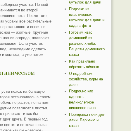
бутылок для дачи
свободные участки. Почвой
Поделки из
занимаются во второй
пластиковых
половине лета. После того,
бутылок для дачи и
как убраны все растительные
сада с фото
 перекапывают и вносят в
Готовим квас
весной — азотные. Крупные
домашний из
пывании огорода, поливают
ржаного хлеба.
авнивают. Если участок
Рецепты домашнего
 вод, необходимо сделать
кваса
 и компост, а уже потом
Как правильно
обрезать яблоню
органическом
О подсобном
хозяйстве, куры на
даче
Подробно как
апусты похож на большую
сделать
оторая остановилась в своем
великолепное
тебель не растет, но на нем
вишневое вино
другим появляются листья.
о прилегают и как бы
Порядовка печи для
 друг друга. В первый год
дачи. Барбекю и
не цветет и ее кочан-почка
казан
т свое как бы «детское»