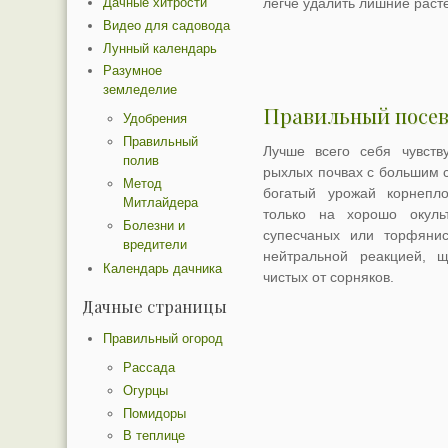
Дачные хитрости
легче удалить лишние раст
Видео для садовода
Лунный календарь
Разумное
земледелие
Правильный посев
Удобрения
Правильный
Лучше всего себя чувств
полив
рыхлых почвах с большим 
Метод
богатый урожай корнепл
Митлайдера
только на хорошо окульт
Болезни и
супесчаных или торфянис
вредители
нейтральной реакцией, 
Календарь дачника
чистых от сорняков.
Дачные страницы
Правильный огород
Рассада
Огурцы
Помидоры
В теплице