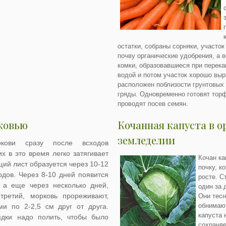
остатки, собраны сорняки, участок
почву органические удобрения, а 
комки, образовавшиеся при перека
водой и потом участок хорошо выр
расположен поблизости грунтовых
гряды. Одновременно готовят торф
проводят посев семян.
ковью
Кочанная капуста в 
земледелии
кови сразу после всходов
х в это время легко затягивает
Кочан к
ий лист образуется через 10-12
почку, к
одов. Через 8-10 дней появится
росте. С
 а еще через несколько дней,
один за 
третий, морковь прореживают,
Они тесн
обнимают
и по 2-2,5 см друг от друга.
капуста 
дки надо полить, чтобы было
сохраняе