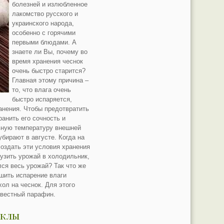
болезней и излюбленное
лакомство русского и
украинского народа,
особенно с горячими
первыми блюдами. А
знаете ли Вы, почему во
время хранения чеснок
очень быстро старится?
Главная этому причина –
то, что влага очень
быстро испаряется,
анения. Чтобы предотвратить
ранить его сочность и
ьную температуру внешней
убирают в августе. Когда на
оздать эти условия хранения
рузить урожай в холодильник,
лся весь урожай? Так что же
шить испарение влаги
хол на чеснок. Для этого
звестный парафин.
еклы