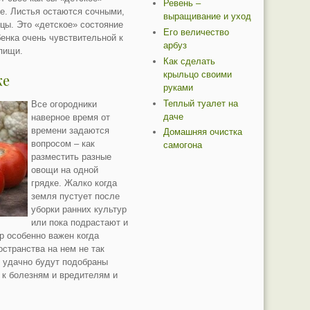
Ревень –
е. Листья остаются сочными,
выращивание и уход
цы. Это «детское» состояние
Его величество
бенка очень чувствительной к
арбуз
пищи.
Как сделать
крыльцо своими
ке
руками
Теплый туалет на
Все огородники
даче
наверное время от
времени задаются
Домашняя очистка
вопросом – как
самогона
разместить разные
овощи на одной
грядке. Жалко когда
земля пустует после
уборки ранних культур
или пока подрастают и
р особенно важен когда
остранства на нем не так
о удачно будут подобраны
ь к болезням и вредителям и