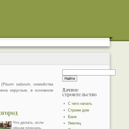
(Pisum sativum, семейства
Дачное
мена округлые, в основном
строительство
С чего начать
Строим дом
огород
Баня
Что делать, если
Умелец
общая площадь