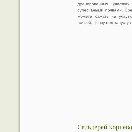
дренированных участка
супесчаными почвами. Сре
можете сажать на участк
почвой. Почву под капусту 
Сельдерей корнев