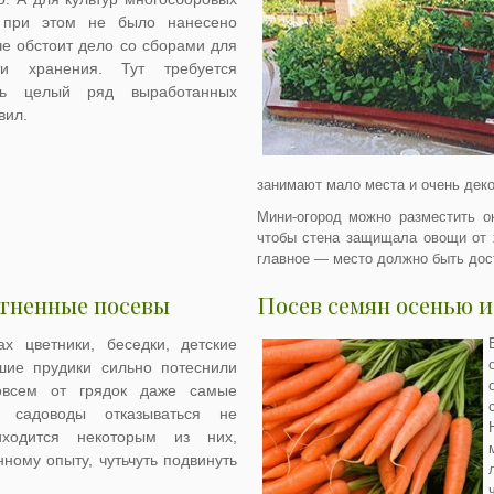
 при этом не было нанесено
че обстоит дело со сборами для
ти хранения. Тут требуется
ять целый ряд выработанных
вил.
занимают мало места и очень дек
Мини-огород можно разместить о
чтобы стена защищала овощи от 
главное — место должно быть до
тненные посевы
Посев семян осенью и
х цветники, беседки, детские
ие прудики сильно потеснили
овсем от грядок даже самые
 садоводы отказываться не
ходится некоторым из них,
ному опыту, чутьчуть подвинуть