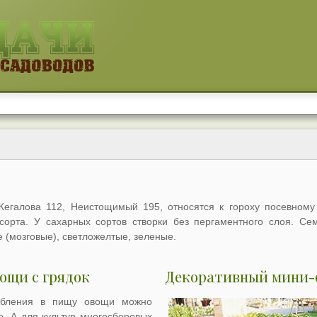
егалова 112, Неистощимый 195, относятся к гороху посевному 
сорта. У сахарных сортов створки без пергаментного слоя. Се
 (мозговые), светложелтые, зеленые.
ощи с грядок
Декоративный мини-
ебления в пищу овощи можно
о. А для культур многосборовых