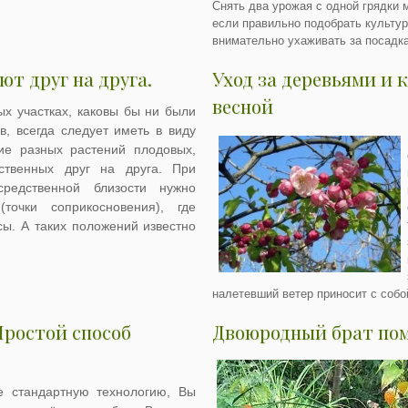
Снять два урожая с одной грядки 
если правильно подобрать культур
внимательно ухаживать за посадк
ют друг на друга.
Уход за деревьями и
весной
ых участках, каковы бы ни были
в, всегда следует иметь в виду
ие разных растений плодовых,
ственных друг на друга. При
редственной близости нужно
точки соприкосновения), где
сы. А таких положений известно
налетевший ветер приносит с соб
Простой способ
Двоюродный брат пом
е стандартную технологию, Вы