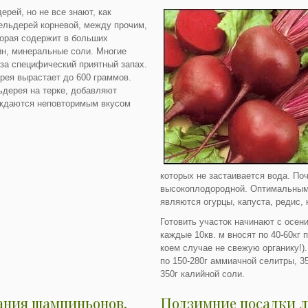
ерей, но не все знают, как
сельдерей корневой, между прочим,
торая содержит в больших
ин, минеральные соли. Многие
за специфический приятный запах.
рея вырастает до 600 граммов.
дерея на терке, добавляют
аждаются неповторимым вкусом
которых не застаивается вода. По
высокоплодородной. Оптимальным
являются огурцы, капуста, редис, 
Готовить участок начинают с осен
каждые 10кв. м вносят по 40-60кг 
коем случае не свежую органику!
по 150-280г аммиачной селитры, 3
350г калийной соли.
ания шампиньонов.
Подзимние посадки л