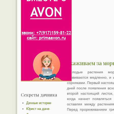
Ухаживаем за мор
Молодые растения мор
развиваются медленно, и и
сорняками. Первый настоящ
дней после появления всх
второй настоящий листок,
Секреты дачника
когда начнет появляться 
Дачные истории
оставляя между растениям
Юрист на даче
Перед прореживанием гря