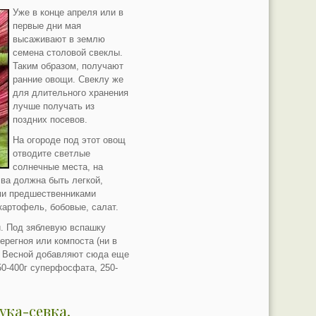
Уже в конце апреля или в
первые дни мая
высаживают в землю
семена столовой свеклы.
Таким образом, получают
ранние овощи. Свеклу же
для длительного хранения
лучше получать из
поздних посевов.
На огороде под этот овощ
отводите светлые
солнечные места, на
чва должна быть легкой,
и предшественниками
картофель, бобовые, салат.
и. Под зяблевую вспашку
перегноя или компоста (ни в
). Весной добавляют сюда еще
50-400г суперфосфата, 250-
ука-севка.