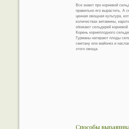
Все знают про корневой сельд
правильно его вырастить. А 
ценная овощная культура, ко
количествах витамины, карот
обожают сельдерей корневой 
Корень корнеплодного сельде
Гурманы натирают плоды сель
сметану или майонез и насл
этого овоща.
Способы выращив