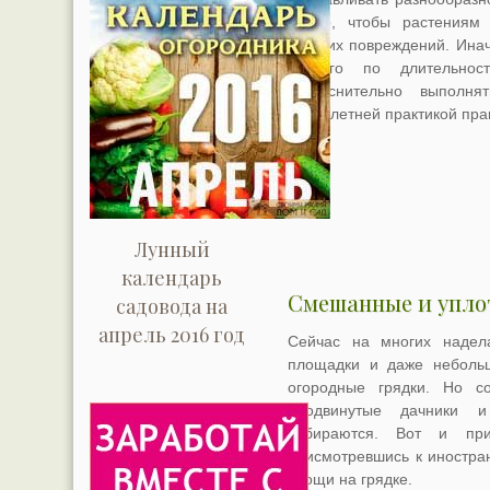
важно, чтобы растениям
никаких повреждений. Ина
разного по длительнос
неукоснительно выполн
многолетней практикой пра
Лунный
календарь
Смешанные и упло
садовода на
апрель 2016 год
Сейчас на многих надела
площадки и даже небольш
огородные грядки. Но с
продвинутые дачники и
собираются. Вот и при
присмотревшись к иностран
овощи на грядке.