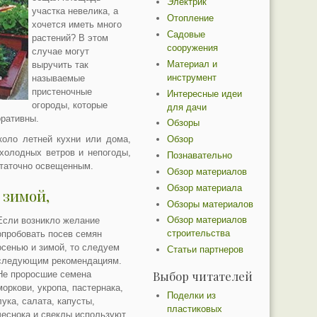
Электрик
участка невелика, а
Отопление
хочется иметь много
Садовые
растений? В этом
сооружения
случае могут
Материал и
выручить так
инструмент
называемые
пристеночные
Интересные идеи
огороды, которые
для дачи
оративны.
Обзоры
коло летней кухни или дома,
Обзор
холодных ветров и непогоды,
Познавательно
статочно освещенным.
Обзор материалов
Обзор материала
 зимой,
Обзоры материалов
Обзор материалов
Если возникло желание
строительства
опробовать посев семян
осенью и зимой, то следуем
Статьи партнеров
следующим рекомендациям.
Выбор читателей
Не проросшие семена
моркови, укропа, пастернака,
Поделки из
лука, салата, капусты,
пластиковых
чеснока и свеклы используют