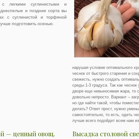
х с легкими суглинистыми и
днеспелые и поздние сорта вы
ах с суглинистой и торфяной
лучше подготовить осенью.
нарушая условие оптимального хр
чеснок от быстрого старения и сох
свежесть, нужно создать оптимал
среды 1-3 градуса. Так как чеснок 
дворе еще невыносимая жара, то с
довольно непросто. Вариант – заг
но где найти такой, чтобы помести
делать? Ответ прост, нужно умень
самостоятельно, то есть, одеть че
лучше всего подойдет всем нам и
ой — ценный овощ.
Высадка столовой св