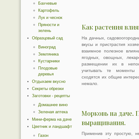
Бахчевые
Картофель
Лук и чеснок
Пряности и
Как растения влия
зелень
На дачных, садовоогородн
Образцовый сад
вкусы и пристрастия хозяе
Виноград
взаимное полезное влиян
Земляника
ягодных, овощных, лекар
Кустарники
размещении их в непос
Плодовые
учитывать те моменты (
деревья
сходятся их общие интере
Отдыхаем вкусно
немало.
Секреты обрезки
Заготовки - рецепты
Домашнее вино
Морковь на даче. 
Зеленая аптека
Мини-ферма на даче
выращивания.
Цветник и ландшафт
Применив эту простую, н
Газон