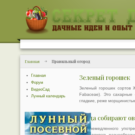
Главная
Правильный огород
Главная
Зеленый горошек
Форум
Зеленый горошек сортов Ж
ВидеоСад
Fabaceаe). Это сахарные 
Лунный календарь
гладкие, реже морщинистые
Когда собирают ов
Для немедленного употр
заготавливать разнообразн