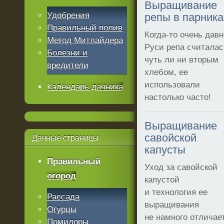
Выращивание
Удобрения
репы в парника
Правильный полив
Когда-то очень давн
Метод Митлайдера
Руси репа считалас
Болезни и
чуть ли ни вторым
вредители
хлебом, ее
использовали
Календарь дачника
настолько часто!
Выращивание
савойской
Дачные
страницы
капусты
Правильный
Уход за савойской
огород
капустой
и технология ее
Рассада
выращивания
Огурцы
не намного отличае
Помидоры