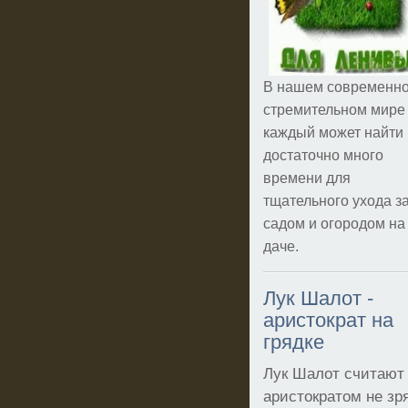
В нашем современн
стремительном мире
каждый может найти
достаточно много
времени для
тщательного ухода з
садом и огородом на
даче.
Лук Шалот -
аристократ на
грядке
Лук Шалот считают
аристократом не зр