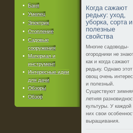
Баня
Когда сажают
Умелец
редьку: уход,
уборка, сорта и
Электрик
полезные
Отопление
свойства
Садовые
Многие садоводы-
сооружения
огородники не знают
Материал и
как и когда сажают
инструмент
редьку. Однако этот
Интересные идеи
овощ очень интере
для дачи
и полезный.
Обзоры
Существуют зимняя
Обзор
летняя разновиднос
культуры. У каждой
них свои особеннос
выращивания.