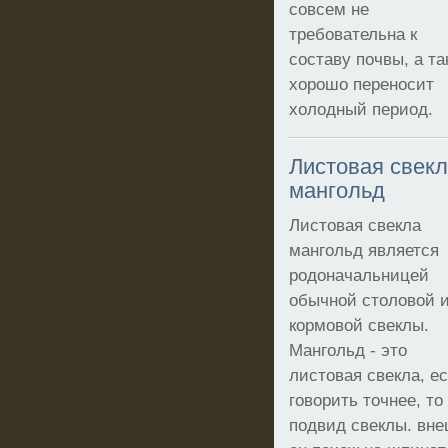
совсем не
требовательна к
составу почвы, а та
хорошо переносит
холодный период.
Листовая свек
мангольд
Листовая свекла
мангольд является
родоначальницей
обычной столовой 
кормовой свеклы.
Мангольд - это
листовая свекла, е
говорить точнее, то
подвид свеклы. вн