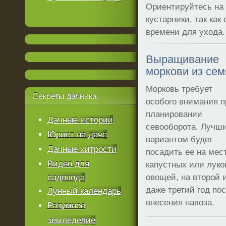
Ориентируйтесь на 
кустарники, так как
времени для ухода.
Выращивание
моркови из сем
Морковь требует
Секреты
дачника
особого внимания п
планировании
Дачные истории
севооборота. Лучш
Юрист на даче
вариантом будет
Дачные хитрости
посадить ее на мес
Видео для
капустных или лук
садовода
овощей, на второй 
даже третий год по
Лунный календарь
внесения навоза.
Разумное
земледелие