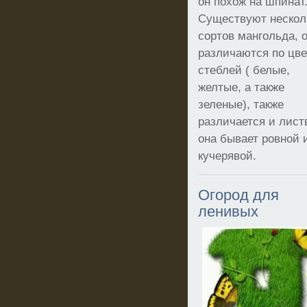
он похож на шпинат
Существуют нескол
сортов мангольда, 
различаются по цве
стеблей ( белые,
желтые, а также
зеленые), также
различается и лист
она бывает ровной 
кучерявой.
Огород для
ленивых