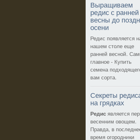
Выращиваем
редис с ранней
весны до позд
осени
Редис появляется н
нашем столе еще
ранней весной. Сам
главное - Купить
семена подходящег
вам сорта.
Секреты редис
на грядках
Редис
является пе
весенним овощем.
Правда, в последне
время огородники