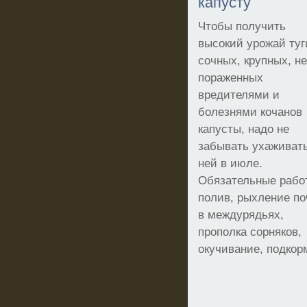
капусту
Чтобы получить
высокий урожай туг
сочных, крупных, не
пораженных
вредителями и
болезнями кочанов
капусты, надо не
забывать ухаживать
ней в июле.
Обязательные рабо
полив, рыхление п
в междурядьях,
прополка сорняков,
окучивание, подкор