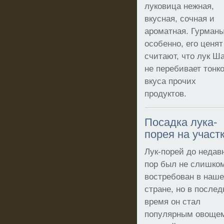
луковица нежная,
вкусная, сочная и
ароматная. Гурманы
особенно, его ценят
считают, что лук Ш
не перебивает тонко
вкуса прочих
продуктов.
Посадка лука-
порея на участ
Лук-порей до недав
пор был не слишко
востребован в наш
стране, но в послед
время он стал
популярным овоще