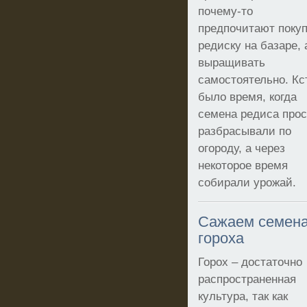
почему-то
предпочитают поку
редиску на базаре, 
выращивать
самостоятельно. Кс
было время, когда
семена редиса прос
разбрасывали по
огороду, а через
некоторое время
собирали урожай.
Сажаем семен
гороха
Горох – достаточно
распространенная
культура, так как