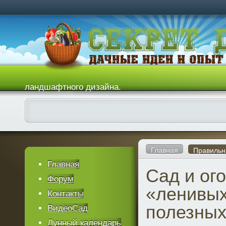
ландшафтного дизайна.
Главная
Правильн
Главная
Сад и ог
Форум
«ленивых
Контакты
полезных
ВидеоСад
Лунный календарь