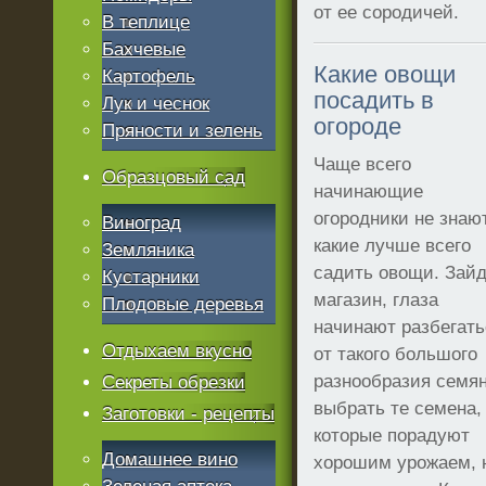
от ее сородичей.
В теплице
Бахчевые
Какие овощи
Картофель
посадить в
Лук и чеснок
огороде
Пряности и зелень
Чаще всего
Образцовый сад
начинающие
огородники не знаю
Виноград
какие лучше всего
Земляника
садить овощи. Зайд
Кустарники
магазин, глаза
Плодовые деревья
начинают разбегать
Отдыхаем вкусно
от такого большого
разнообразия семян
Секреты обрезки
выбрать те семена,
Заготовки - рецепты
которые порадуют
Домашнее вино
хорошим урожаем, 