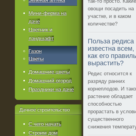
Зеленая аптека
так-то просто. Каки
овощи посадить на
Мини-ферма на
участке, и в каком
даче
количестве?
Цветник и
ландшафт
Польза редиса
известна всем,
Газон
как его правил
Цветы
вырастить?
Домашние цветы
Редис относится к
Домашний огород
разряду ранних
корнеплодов. И так
Праздники на даче
растение обладает
способностью
Дачное
строительство
прорастать в услов
существенного
С чего начать
снижения температ
Строим дом