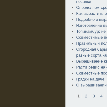
посадки
Определяем сро
Как вырастить 
Подробно о выр
Изготовление в
Топинамбур: не
Совместимые по
Правильный по
Огородная барын
разные сорта к
Выращивание к
Расти редис на 
Совместные по
Грядки на даче.
О выращивании 
1
2
3
4