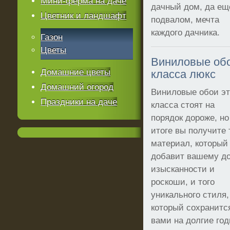
Мини-ферма на даче
дачный дом, да ещ
Цветник и ландшафт
подвалом, мечта
каждого дачника.
Газон
Цветы
Виниловые об
Домашние цветы
класса люкс
Домашний огород
Виниловые обои эт
Праздники на даче
класса стоят на
порядок дороже, но
итоге вы получите 
материал, который
добавит вашему д
изысканности и
роскоши, и того
уникального стиля,
который сохранитс
вами на долгие год