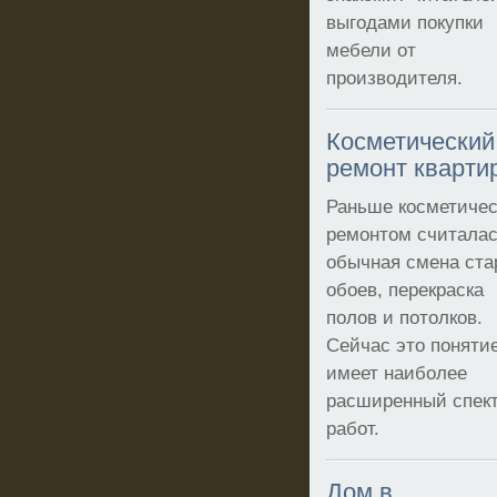
выгодами покупки
мебели от
производителя.
Косметический
ремонт кварти
Раньше косметиче
ремонтом считала
обычная смена ст
обоев, перекраска
полов и потолков.
Сейчас это поняти
имеет наиболее
расширенный спек
работ.
Дом в