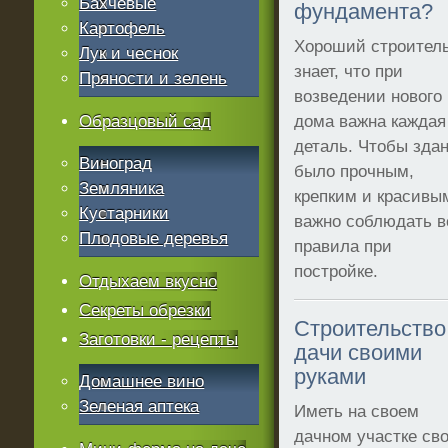
Бахчевые
фундамента?
Картофель
Хороший строител
Лук и чеснок
знает, что при
Пряности и зелень
возведении нового
Образцовый сад
дома важна каждая
деталь. Чтобы зда
Виноград
было прочным,
Земляника
крепким и красивы
Кустарники
важно соблюдать в
Плодовые деревья
правила при
постройке.
Отдыхаем вкусно
Секреты обрезки
Строительство
Заготовки - рецепты
дачи своими
руками
Домашнее вино
Зеленая аптека
Иметь на своем
дачном участке св