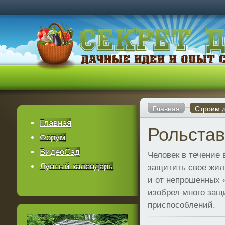
Главная
Строим 
Главная
Рольстав
Форум
ВидеоСад
Человек в течение
Лунный календарь
защитить свое жил
и от непрошенных «
изобрел много защ
приспособлений.