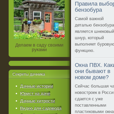
Правила выбо
бензобура
Самой важной
деталью бензобур
является шнековы
шнур, который
выполняет бурову
Делаем в саду своими
руками
функцию.
Окна ПВХ. Как
они бывают в
Секреты
дачника
новом доме?
Дачные истории
Сейчас большая ч
новостроек в Росс
Юрист на даче
сдается с уже
Дачные хитрости
поставленными
Видео для садовода
пластиковыми окн