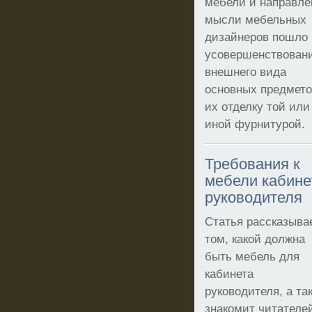
мебели и направле
мысли мебельных
дизайнеров пошло 
усовершенствован
внешнего вида
основных предмето
их отделку той или
иной фурнитурой.
Требования к
мебели кабине
руководителя
Статья рассказыва
том, какой должна
быть мебель для
кабинета
руководителя, а та
знакомит читателе