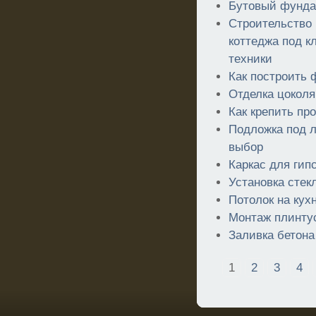
Бутовый фундам
Строительство
коттеджа под к
техники
Как построить
Отделка цоколя
Как крепить пр
Подложка под 
выбор
Каркас для гип
Установка стек
Потолок на кух
Монтаж плинту
Заливка бетона
1
2
3
4