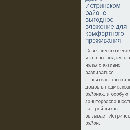
Истринском
районе -
выгодное
вложение для
комфортного
проживания
Совершенно очеви
что в последнее в
начало активно
развиваться
строительство жи
домов в подмоско
районах, и особую
заинтересованност
застройщиков
вызывает Истринс
район.