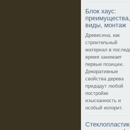
Блок хаус:
преимущества
виды, монтаж
Древесина, как
строительный
материал в послед
время занимает
первые позиции.
Декоративные
свойства дерева
придадут любой
постройке
изысканность и
особый колорит.
Стеклопласти