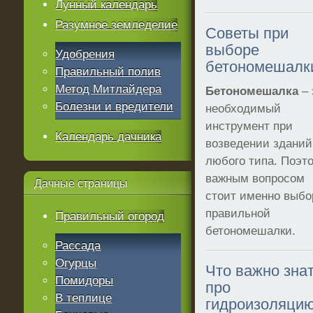
Лунный календарь
Разумное земледелие
Советы при
выборе
Удобрения
бетономешалк
Правильный полив
Метод Митлайдера
Бетономешалка
– 
Болезни и вредители
необходимый
инструмент при
Календарь дачника
возведении зданий
любого типа. Поэт
важным вопросом
Дачные
страницы
стоит именно выбо
правильной
Правильный огород
бетономешалки.
Рассада
Огурцы
Что важно зна
Помидоры
про
В теплице
гидроизоляци