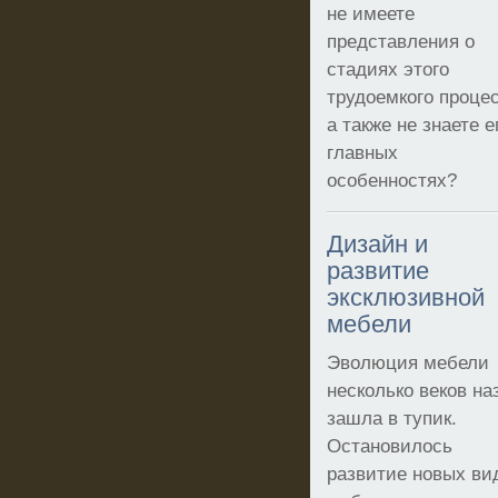
не имеете
представления о
стадиях этого
трудоемкого процес
а также не знаете е
главных
особенностях?
Дизайн и
развитие
эксклюзивной
мебели
Эволюция мебели
несколько веков на
зашла в тупик.
Остановилось
развитие новых ви