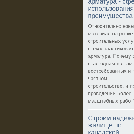
арматура - сф
использования
преимущества
Относительно нов
материал на рынке
строительных услуг
стеклопластиковая
арматура. Почему 
стал одним из сам
востребованных и 
частном
строительстве, и п
проведении более
масштабных работ
Строим надеж
жилище по
канадской