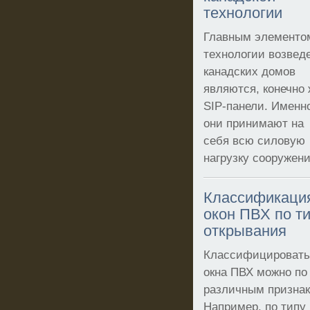
технологии
Главным элементо
технологии возвед
канадских домов
являются, конечно 
SIP-панели. Именн
они принимают на
себя всю силовую
нагрузку сооружени
Классификаци
окон ПВХ по т
открывания
Классифицироват
окна ПВХ можно по
различным признак
Например, по типу